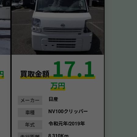
17.1
円
買取金額
万円
日産
メーカー
NV100クリッパー
車種
令和元年/2019年
年式
8,310Km
走行距離