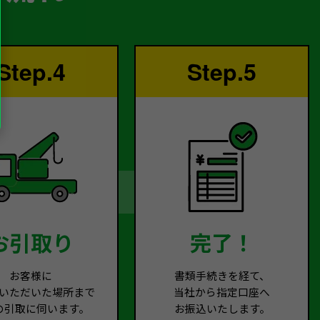
Step.4
Step.5
お引取り
完了！
お客様に
書類手続きを経て、
いただいた場所まで
当社から指定口座へ
の引取に伺います。
お振込いたします。