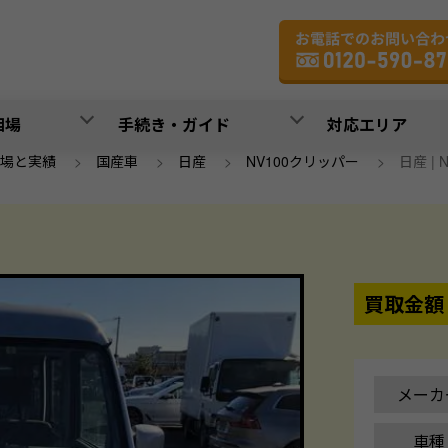
相場
手続き・ガイド
対応エリア
場と実績
>
国産車
>
日産
>
NV100クリッパー
>
日産 | 
買取金額
メーカ
車種