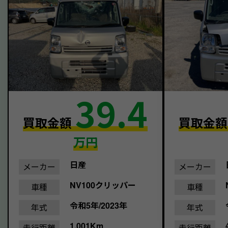
39.4
買取金額
買取金
万円
日産
メーカー
メーカー
NV100クリッパー
車種
車種
令和5年/2023年
年式
年式
1,001Km
走行距離
走行距離