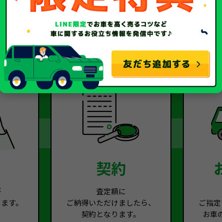
2
Step.3
契約
が
査定額に
します。
ご納得いただけましたら、
ご指定
契約となります。
お車