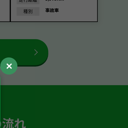
事故車
種別
✕
の流れ