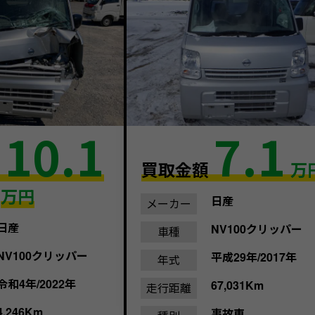
10.1
7.1
額
買取金額
万
万円
日産
メーカー
日産
NV100クリッパー
車種
NV100クリッパー
平成29年/2017年
年式
令和4年/2022年
67,031Km
走行距離
4,246Km
事故車