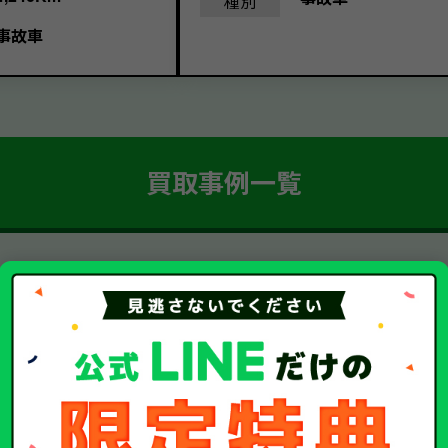
種別
事故車
買取事例一覧
簡単 5ステップ！
車・廃車・事故車買取