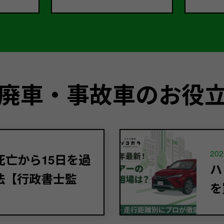
廃車・事故車のお役
202
亡から15日を過
ハ
法【行政書士監
を