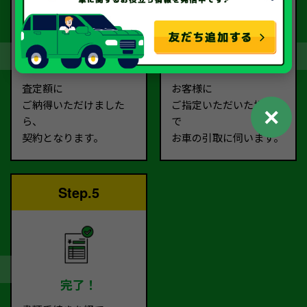
契約
お引取り
査定額に
お客様に
ご納得いただけました
ご指定いただいた場所ま
✕
ら、
で
契約となります。
お車の引取に伺います。
Step.5
完了！