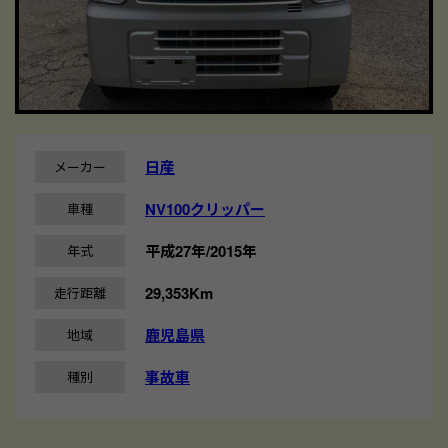
日産
メーカー
NV100クリッパー
車種
平成27年/2015年
年式
29,353Km
走行距離
鹿児島県
地域
事故車
種別