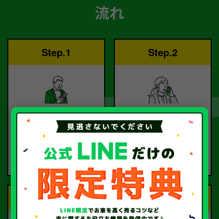
流れ
Step.1
Step.2
ご依頼
査定
お電話または査定フォー
査定のプロが
ムより
お電話で回答いたしま
ご依頼ください。
す。
Step.3
Step.4