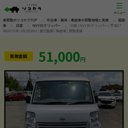
車買取のソコカラTOP
>
中古車・廃車・事故車の買取相場と実績
>
国産
車
>
日産
>
NV100クリッパー
>
日産 | NV100クリッパー | 平成27
年/2015年 | 29,353Km | 鹿児島県 | 事故車 | 買取実績
51,000
買取金額
円