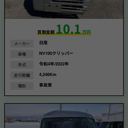
10.1
買取金額
万円
日産
メーカー
NV100クリッパー
車種
令和4年/2022年
年式
4,246Km
走行距離
事故車
種別