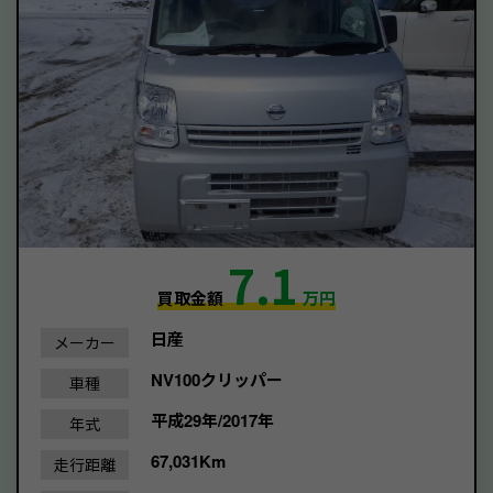
7.1
買取金額
万円
日産
メーカー
NV100クリッパー
車種
平成29年/2017年
年式
67,031Km
走行距離