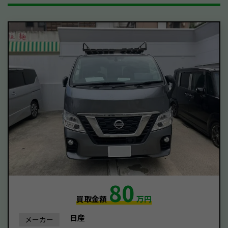
80
買取金額
万円
日産
メーカー