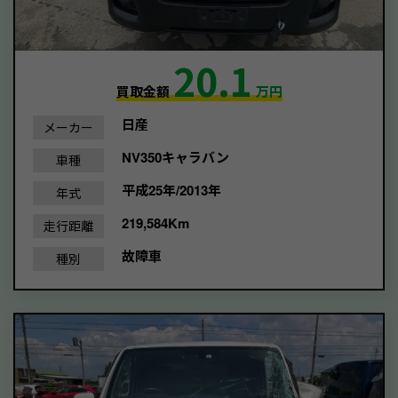
20.1
買取金額
万円
日産
メーカー
NV350キャラバン
車種
平成25年/2013年
年式
219,584Km
走行距離
故障車
種別