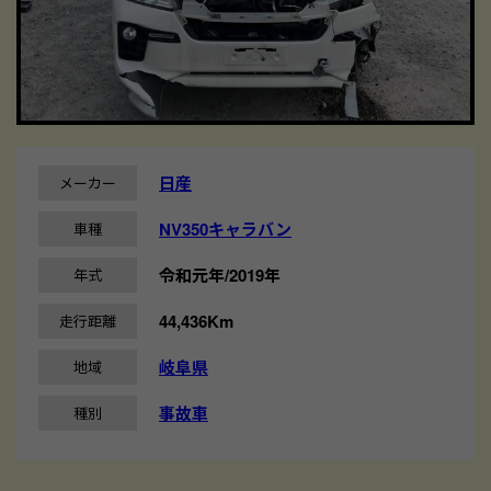
日産
メーカー
NV350キャラバン
車種
令和元年/2019年
年式
44,436Km
走行距離
岐阜県
地域
事故車
種別