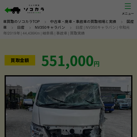
車買取のソコカラTOP
>
中古車・廃車・事故車の買取相場と実績
>
国産
車
>
日産
>
NV350キャラバン
>
日産 | NV350キャラバン | 令和元
年/2019年 | 44,436Km | 岐阜県 | 事故車 | 買取実績
551,000
買取金額
円