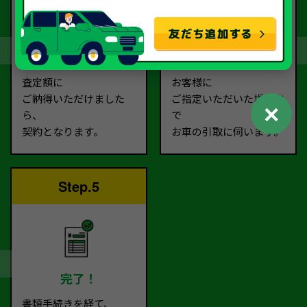
契約
お引取り
査定額に
お客様に
ご納得いただけました
ご指定いただいた場所ま
✕
ら、
で
契約となります。
お車の引取に伺います。
Step.5
完了！
書類手続きを経て、