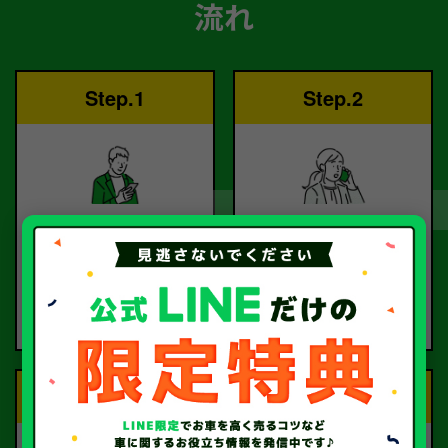
流れ
Step.1
Step.2
ご依頼
査定
お電話または査定フォー
査定のプロが
ムより
お電話で回答いたしま
ご依頼ください。
す。
Step.3
Step.4