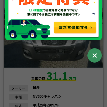
✕
31.1
買取金額
万円
日産
メーカー
NV350キャラバン
車種
平成29年/2017年
年式