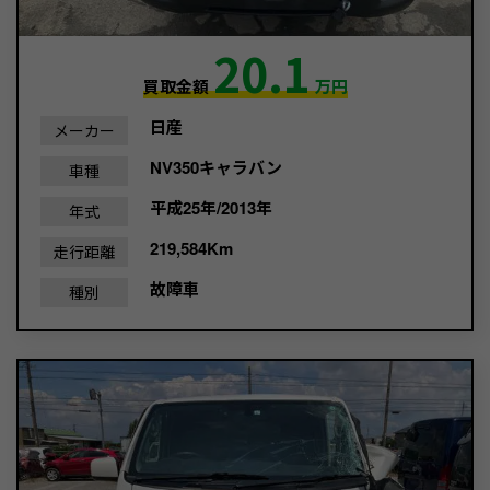
20.1
買取金額
万円
日産
メーカー
NV350キャラバン
車種
平成25年/2013年
年式
219,584Km
走行距離
故障車
種別