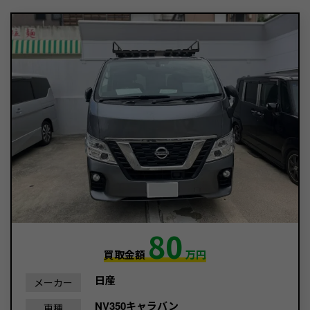
80
買取金額
万円
日産
メーカー
NV350キャラバン
車種