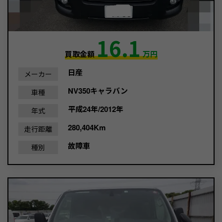
16.1
買取金額
万円
日産
メーカー
NV350キャラバン
車種
平成24年/2012年
年式
280,404Km
走行距離
故障車
種別