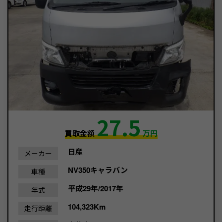
27.5
買取金額
万円
日産
メーカー
NV350キャラバン
車種
平成29年/2017年
年式
104,323Km
走行距離