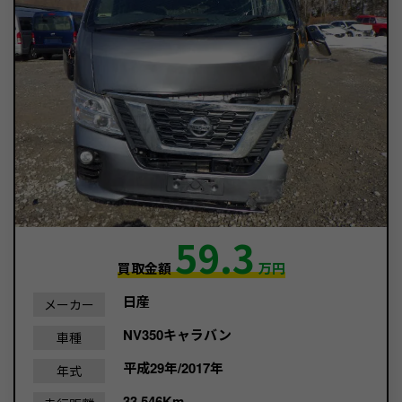
59.3
買取金額
万円
日産
メーカー
NV350キャラバン
車種
平成29年/2017年
年式
33,546Km