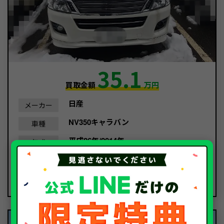
35.1
買取金額
万円
日産
メーカー
NV350キャラバン
車種
平成26年/2014年
年式
177,889Km
走行距離
事故車
種別