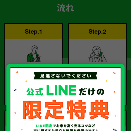
流れ
Step.1
Step.2
ご依頼
査定
お電話または査定フォー
査定のプロが
ムより
お電話で回答いたしま
ご依頼ください。
す。
Step.3
Step.4