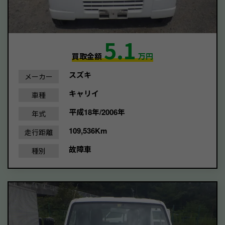
5.1
買取金額
万円
スズキ
メーカー
キャリイ
車種
平成18年/2006年
年式
109,536Km
走行距離
故障車
種別