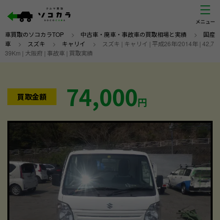
車買取のソコカラTOP
>
中古車・廃車・事故車の買取相場と実績
>
国産
車
>
スズキ
>
キャリイ
>
スズキ | キャリイ | 平成26年/2014年 | 42,7
39Km | 大阪府 | 事故車 | 買取実績
74,000
買取金額
円