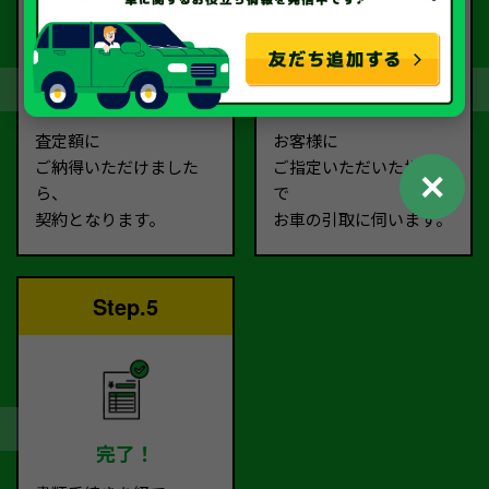
契約
お引取り
査定額に
お客様に
ご納得いただけました
ご指定いただいた場所ま
✕
ら、
で
契約となります。
お車の引取に伺います。
Step.5
完了！