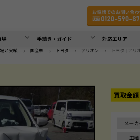
相場
手続き・ガイド
対応エリア
場と実績
>
国産車
>
トヨタ
>
アリオン
>
トヨタ | アリオン
買取金額
メーカ
車種