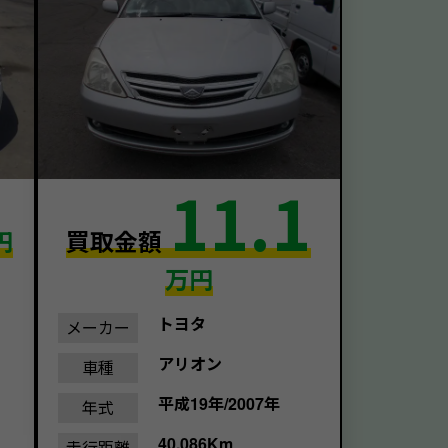
11.1
円
買取金額
万円
トヨタ
メーカー
アリオン
車種
平成19年/2007年
年式
40,086Km
走行距離