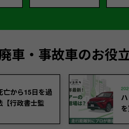
廃車・事故車のお役
202
亡から15日を過
ハ
法【行政書士監
を