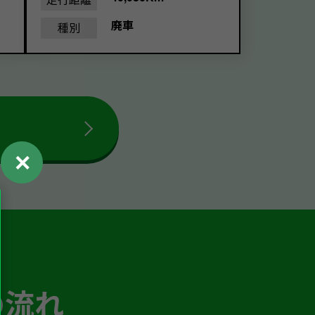
廃車
種別
✕
の流れ