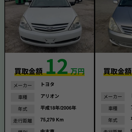
12
買取金額
万円
買取金
トヨタ
メーカー
アリオン
メーカー
車種
平成18年/2006年
車種
年式
75,279 Km
年式
走行距離
中古車
走行距離