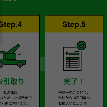
Step.4
Step.5
お引取り
完了！
お客様に
書類手続きを経て、
いただいた場所まで
当社から指定口座へ
の引取に伺います。
お振込いたします。