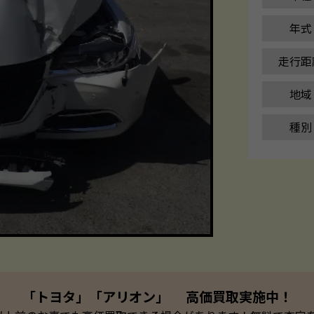
年式
走行距
地域
種別
「トヨタ」「アリオン」 高価買取実施中！