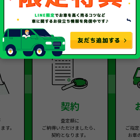
2
Step.3
契約
が
査定額に
します。
ご納得いただけましたら、
ご指定
契約となります。
お車