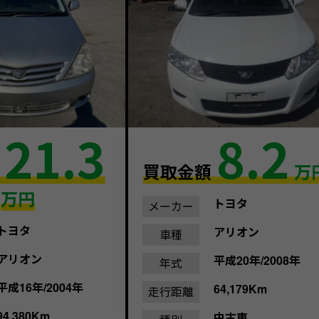
21.3
8.2
額
買取金額
万
万円
トヨタ
メーカー
トヨタ
アリオン
車種
アリオン
平成20年/2008年
年式
平成16年/2004年
64,179Km
走行距離
94,380Km
中古車