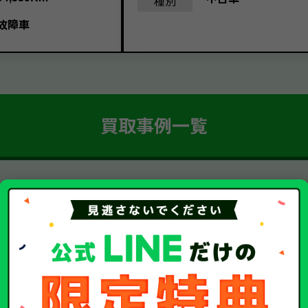
種別
故障車
買取事例一覧
簡単 5ステップ！
車・廃車・事故車買取