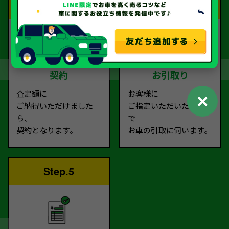
Step.3
Step.4
契約
お引取り
査定額に
お客様に
✕
ご納得いただけました
ご指定いただいた場所ま
ら、
で
契約となります。
お車の引取に伺います。
Step.5