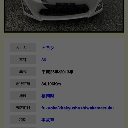
トヨタ
メーカー
86
車種
平成25年/2013年
年式
84,196Km
走行距離
福岡県
地域
fukuoka/kitakyushushiwakamatsuku
市区町村
事故車
種別