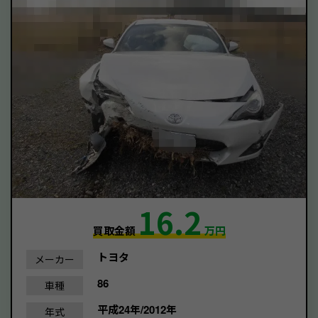
16.2
買取金額
万円
トヨタ
メーカー
86
車種
平成24年/2012年
年式