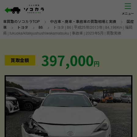
車買取のソコカラTOP
>
中古車・廃車・事故車の買取相場と実績
>
国産
車
>
トヨタ
>
86
>
トヨタ | 86 | 平成25年/2013年 | 84,196Km | 福岡
県 | fukuoka/kitakyushushiwakamatsuku | 事故車 | 2023年5月 | 買取実績
397,000
買取金額
円