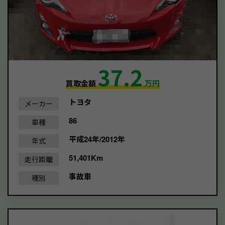
37.2
買取金額
万円
トヨタ
メーカー
86
車種
平成24年/2012年
年式
51,401Km
走行距離
事故車
種別