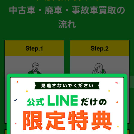
中古車・廃車・事故車買取の
流れ
Step.1
Step.2
ご依頼
査定
お電話または査定フォー
査定のプロが
ムより
お電話で回答いたしま
ご依頼ください。
す。