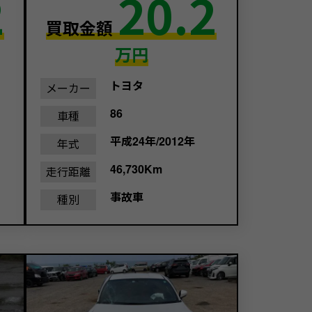
2
20.2
買取金額
万円
トヨタ
メーカー
86
車種
平成24年/2012年
年式
46,730Km
走行距離
事故車
種別