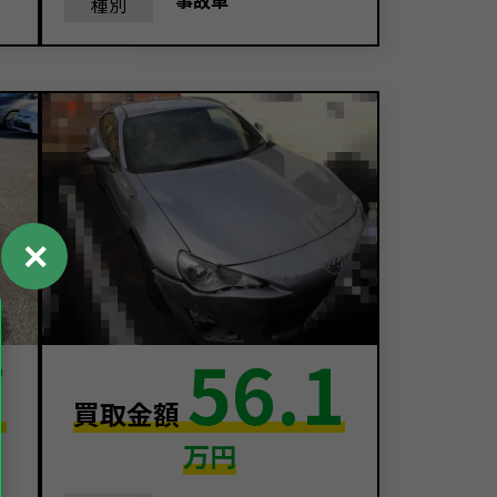
事故車
種別
✕
7
56.1
買取金額
万円