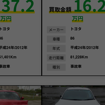
37.2
16.
額
買取金額
万円
万円
トヨタ
トヨタ
メーカー
86
86
車種
平成24年/2012年
平成24年/2012年
年式
51,401Km
81,228Km
走行距離
事故車
事故車
種別