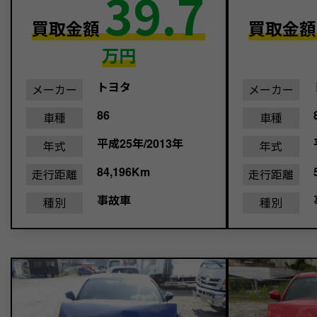
39.7
買取金額
買取金
万円
トヨタ
メーカー
メーカー
86
車種
車種
平成25年/2013年
年式
年式
84,196Km
走行距離
走行距離
事故車
種別
種別