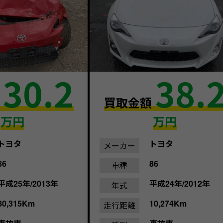
30.2
38.
額
買取金額
万円
万円
トヨタ
トヨタ
メーカー
86
86
車種
平成25年/2013年
平成24年/2012年
年式
80,315Km
10,274Km
走行距離