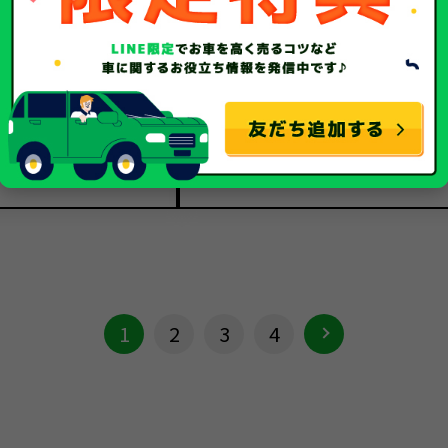
トヨタ
トヨタ
メーカー
86
86
車種
平成29年/2017年
令和3年/2021年
年式
109,008Km
10,245Km
走行距離
事故車
事故車
種別
1
2
3
4