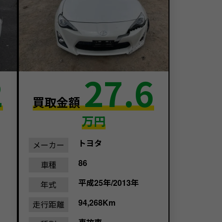
2
27.6
買取金額
万円
トヨタ
メーカー
86
車種
平成25年/2013年
年式
94,268Km
走行距離