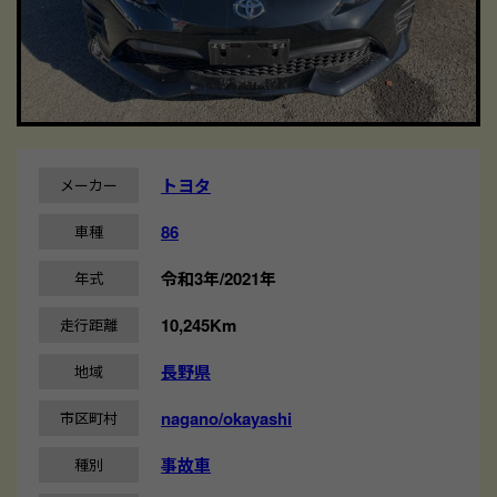
トヨタ
メーカー
86
車種
令和3年/2021年
年式
10,245Km
走行距離
長野県
地域
nagano/okayashi
市区町村
事故車
種別