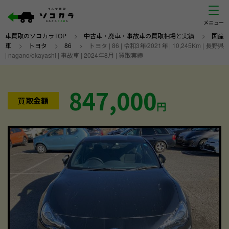
車買取のソコカラTOP
>
中古車・廃車・事故車の買取相場と実績
>
国産
車
>
トヨタ
>
86
>
トヨタ | 86 | 令和3年/2021年 | 10,245Km | 長野県
| nagano/okayashi | 事故車 | 2024年8月 | 買取実績
847,000
買取金額
円