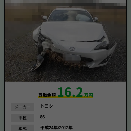
16.2
買取金額
万円
トヨタ
メーカー
86
車種
平成24年/2012年
年式