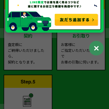
Step.3
Step.4
契約
お引取り
査定額に
お客様に
✕
ご納得いただけました
ご指定いただいた場所ま
ら、
で
契約となります。
お車の引取に伺います。
Step.5