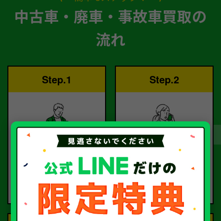
中古車・廃車・事故車買取の
流れ
Step.1
Step.2
ご依頼
査定
お電話または査定フォー
査定のプロが
ムより
お電話で回答いたしま
ご依頼ください。
す。