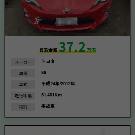
37.2
買取金額
万円
トヨタ
メーカー
86
車種
平成24年/2012年
年式
51,401Km
走行距離
事故車
種別