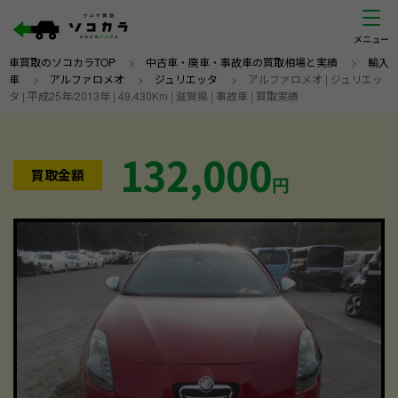
車買取のソコカラTOP
>
中古車・廃車・事故車の買取相場と実績
>
輸入
車
>
アルファロメオ
>
ジュリエッタ
>
アルファロメオ | ジュリエッ
タ | 平成25年/2013年 | 49,430Km | 滋賀県 | 事故車 | 買取実績
132,000
買取金額
円