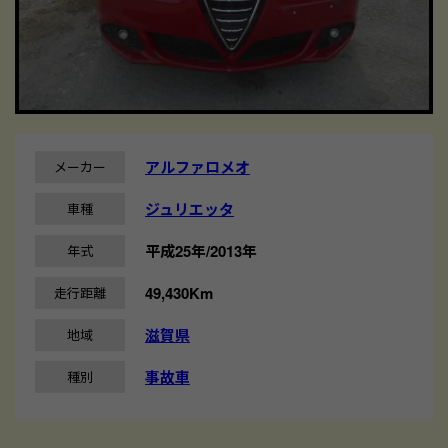
アルファロメオ
メーカー
ジュリエッタ
車種
平成25年/2013年
年式
49,430Km
走行距離
滋賀県
地域
事故車
種別