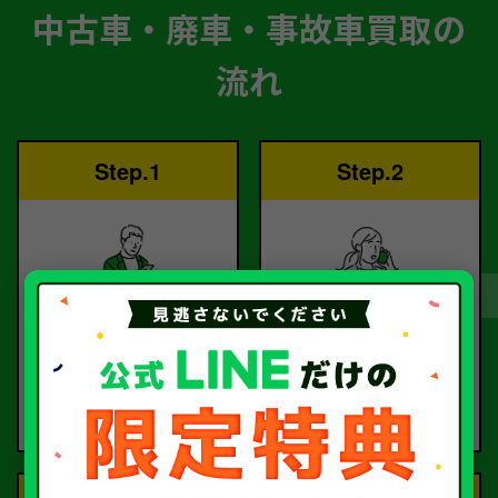
中古車・廃車・事故車買取の
流れ
Step.1
Step.2
ご依頼
査定
お電話または査定フォー
査定のプロが
ムより
お電話で回答いたしま
ご依頼ください。
す。