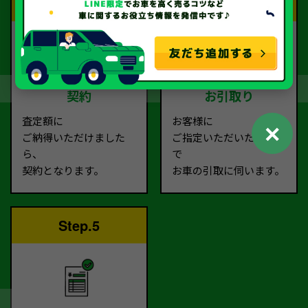
Step.3
Step.4
契約
お引取り
査定額に
お客様に
✕
ご納得いただけました
ご指定いただいた場所ま
ら、
で
契約となります。
お車の引取に伺います。
Step.5