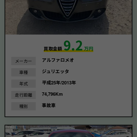
9.2
買取金額
万円
アルファロメオ
メーカー
ジュリエッタ
車種
平成25年/2013年
年式
74,796Km
走行距離
事故車
種別