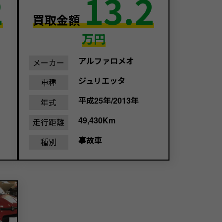
2
13.2
買取金額
万円
アルファロメオ
メーカー
ジュリエッタ
車種
平成25年/2013年
年式
49,430Km
走行距離
事故車
種別