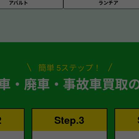
アバルト
ランチア
簡単 5ステップ！
車・廃車・事故車買取
2
Step.3