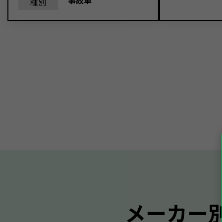
事故車
種別
メーカー