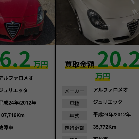
6.2
20.
万円
買取金額
万円
アルファロメオ
アルファロメオ
ジュリエッタ
メーカー
ジュリエッタ
平成24年/2012年
車種
平成24年/2012年
107,716Km
年式
35,772Km
故障車
走行距離