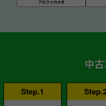
アルファロメオ
中古
Step.1
Step.