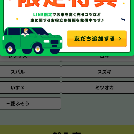
国産車
レクサス
日産
スバル
スズキ
いすゞ
ミツオカ
三菱ふそう