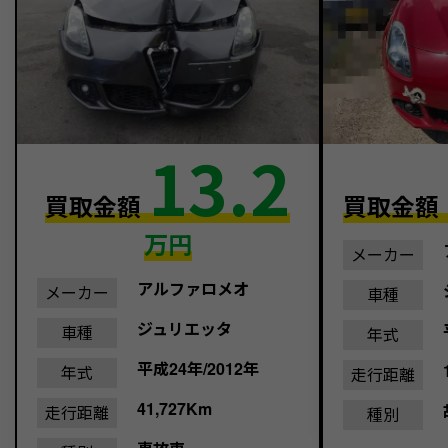
13.2
買取金額
買取金額
万円
メーカー
アルファロメオ
メーカー
車種
ジュリエッタ
車種
年式
平成24年/2012年
年式
走行距離
41,727Km
走行距離
種別