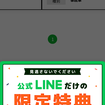
事故車
種別
1
別の
中古車・廃車・事故