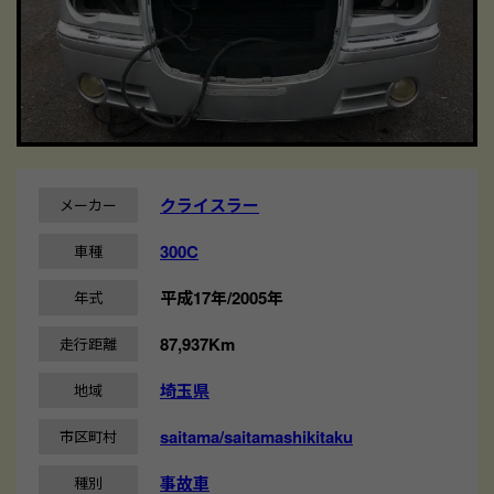
クライスラー
メーカー
300C
車種
平成17年/2005年
年式
87,937Km
走行距離
埼玉県
地域
saitama/saitamashikitaku
市区町村
事故車
種別