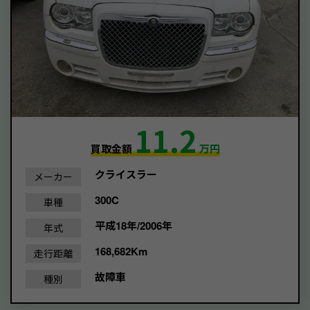
11.2
買取金額
万円
クライスラー
メーカー
300C
車種
平成18年/2006年
年式
168,682Km
走行距離
故障車
種別