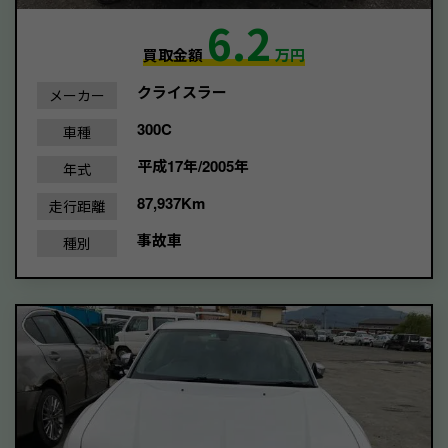
6.2
買取金額
万円
クライスラー
メーカー
300C
車種
平成17年/2005年
年式
87,937Km
走行距離
事故車
種別