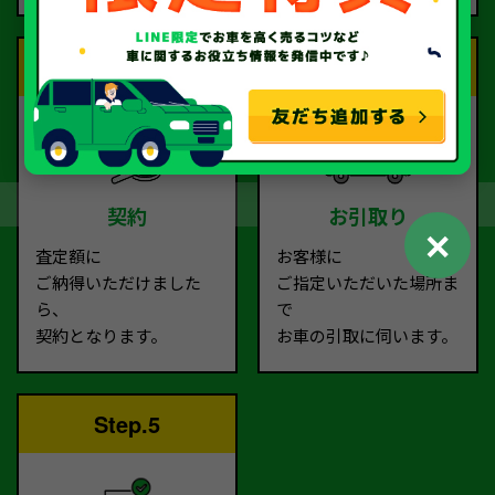
Step.3
Step.4
契約
お引取り
✕
査定額に
お客様に
ご納得いただけました
ご指定いただいた場所ま
ら、
で
契約となります。
お車の引取に伺います。
Step.5