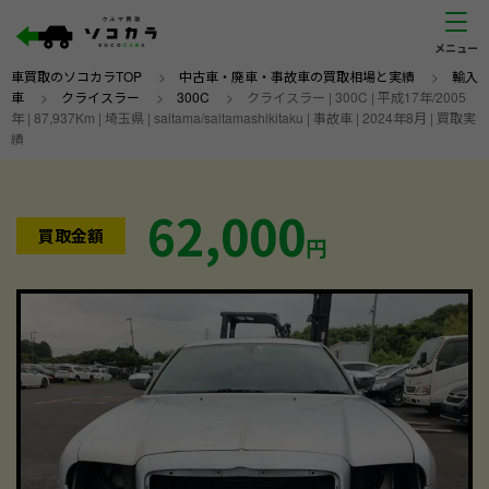
車買取のソコカラTOP
>
中古車・廃車・事故車の買取相場と実績
>
輸入
車
>
クライスラー
>
300C
>
クライスラー | 300C | 平成17年/2005
年 | 87,937Km | 埼玉県 | saitama/saitamashikitaku | 事故車 | 2024年8月 | 買取実
績
62,000
買取金額
円