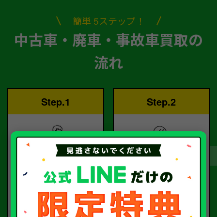
簡単 5ステップ！
中古車・廃車・事故車買取の
流れ
Step.1
Step.2
ご依頼
査定
お電話または査定フォー
査定のプロが
ムより
お電話で回答いたしま
ご依頼ください。
す。