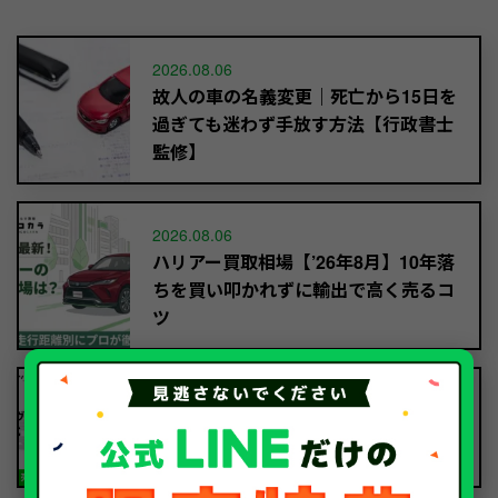
2026.08.06
故人の車の名義変更｜死亡から15日を
過ぎても迷わず手放す方法【行政書士
監修】
2026.08.06
ハリアー買取相場【’26年8月】10年落
ちを買い叩かれずに輸出で高く売るコ
ツ
2026.08.06
ヴェルファイア買取相場【’26年8月】
10年落ちでも「輸出」で高く売るコツ