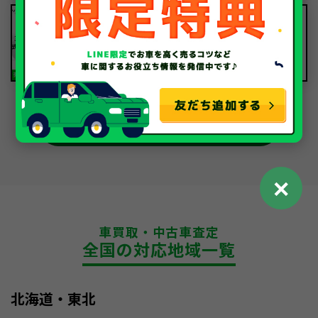
2026.08.05
デリカD:5買取相場【’26年8月】10年
落ちを「輸出」で高く売るコツ
車のお役立ちコラム一覧
✕
車買取・中古車査定
全国の対応地域一覧
北海道・東北