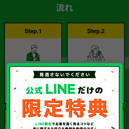
流れ
Step.1
Step.2
ご依頼
査定
お電話または査定フォー
査定のプロが
ムより
お電話で回答いたしま
ご依頼ください。
す。
Step.3
Step.4