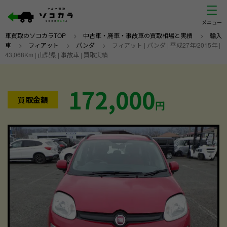
車買取のソコカラTOP
>
中古車・廃車・事故車の買取相場と実績
>
輸入
車
>
フィアット
>
パンダ
>
フィアット | パンダ | 平成27年/2015年 |
43,068Km | 山梨県 | 事故車 | 買取実績
172,000
買取金額
円