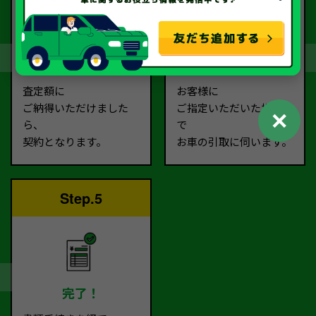
契約
お引取り
査定額に
お客様に
ご納得いただけました
ご指定いただいた場所ま
✕
ら、
で
契約となります。
お車の引取に伺います。
Step.5
完了！