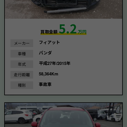
5.2
買取金額
万円
フィアット
メーカー
パンダ
車種
平成27年/2015年
年式
58,364Km
走行距離
事故車
種別