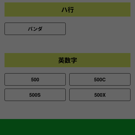
ハ行
パンダ
英数字
500
500C
500S
500X