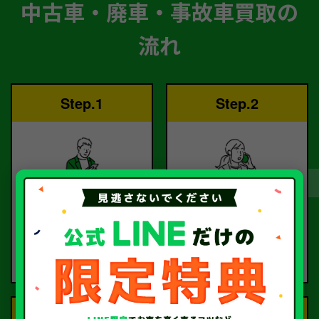
中古車・廃車・事故車買取の
流れ
Step.1
Step.2
ご依頼
査定
お電話または査定フォー
査定のプロが
ムより
お電話で回答いたしま
ご依頼ください。
す。
Step.3
Step.4