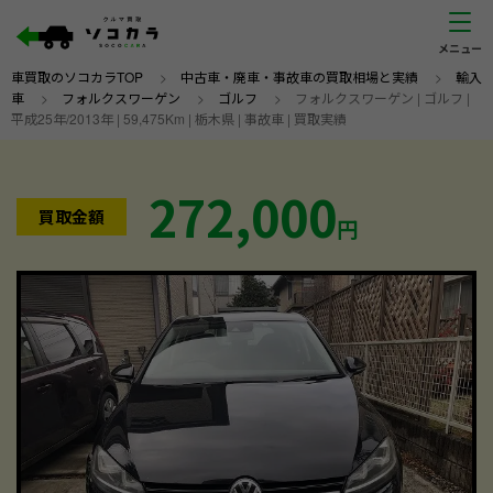
車買取のソコカラTOP
>
中古車・廃車・事故車の買取相場と実績
>
輸入
車
>
フォルクスワーゲン
>
ゴルフ
>
フォルクスワーゲン | ゴルフ |
平成25年/2013年 | 59,475Km | 栃木県 | 事故車 | 買取実績
272,000
買取金額
円