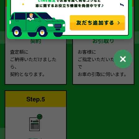
契約
お引取り
査定額に
お客様に
✕
ご納得いただけました
ご指定いただいた場所ま
ら、
で
契約となります。
お車の引取に伺います。
Step.5