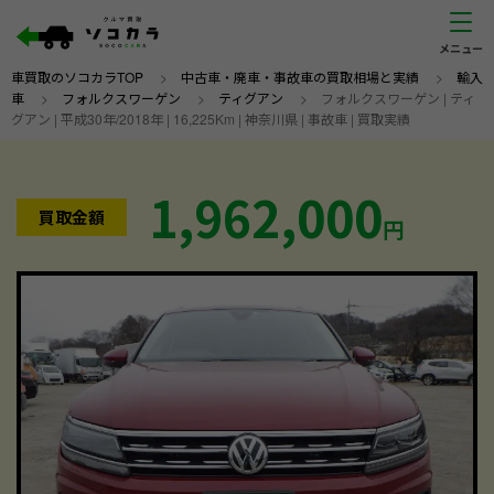
車買取のソコカラTOP
>
中古車・廃車・事故車の買取相場と実績
>
輸入
車
>
フォルクスワーゲン
>
ティグアン
>
フォルクスワーゲン | ティ
グアン | 平成30年/2018年 | 16,225Km | 神奈川県 | 事故車 | 買取実績
1,962,000
買取金額
円