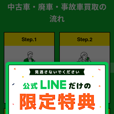
中古車・廃車・事故車買取の
流れ
Step.1
Step.2
ご依頼
査定
お電話または査定フォー
査定のプロが
ムより
お電話で回答いたしま
ご依頼ください。
す。