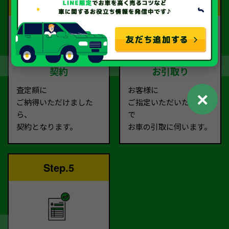
Step.3
Step.4
契約
お引取り
査定額に
お客様に
✕
ご納得いただけました
ご指定いただいた場所ま
ら、
で
契約となります。
お車の引取に伺います。
Step.5