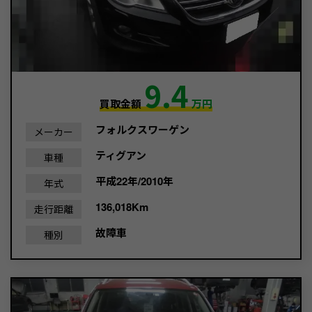
9.4
買取金額
万円
フォルクスワーゲン
メーカー
ティグアン
車種
平成22年/2010年
年式
136,018Km
走行距離
故障車
種別