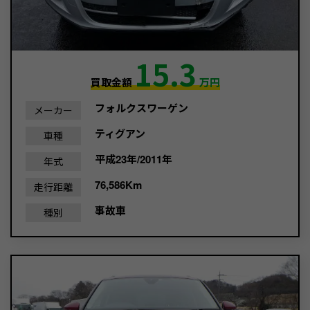
15.3
買取金額
万円
フォルクスワーゲン
メーカー
ティグアン
車種
平成23年/2011年
年式
76,586Km
走行距離
事故車
種別