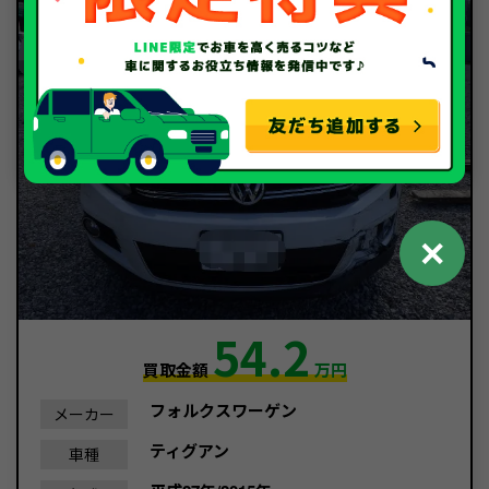
✕
54.2
買取金額
万円
フォルクスワーゲン
メーカー
ティグアン
車種