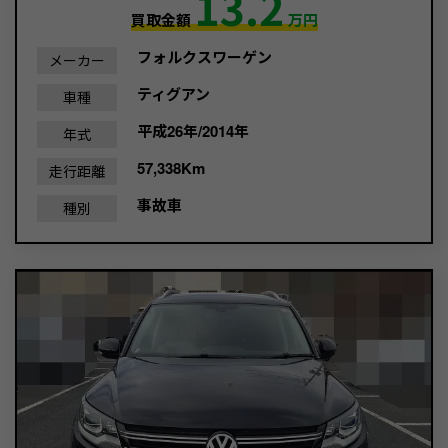
13.2
買取金額
万円
フォルクスワーゲン
メーカー
ティグアン
車種
平成26年/2014年
年式
57,338Km
走行距離
事故車
種別