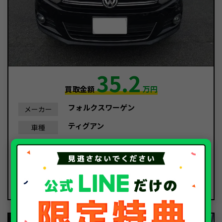
35.2
買取金額
万円
フォルクスワーゲン
メーカー
ティグアン
車種
平成24年/2012年
年式
95,339Km
走行距離
故障車
種別