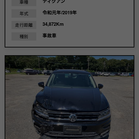
ティグアン
車種
令和元年/2019年
年式
34,872Km
走行距離
事故車
種別