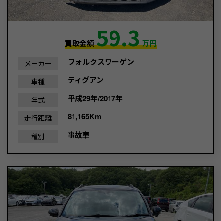
59.3
買取金額
万円
フォルクスワーゲン
メーカー
ティグアン
車種
平成29年/2017年
年式
81,165Km
走行距離
事故車
種別