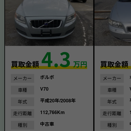
4.3
買取金額
万円
買取金額
ボルボ
メーカー
メーカー
V70
車種
車種
平成20年/2008年
年式
年式
112,766Km
走行距離
走行距離
中古車
種別
種別