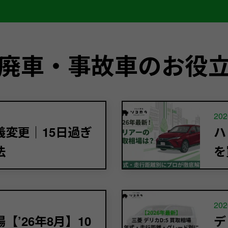
廃車・事故車のお役
202
変更｜15日過ぎ
ハ
法
を
202
’26年8月】10
デ