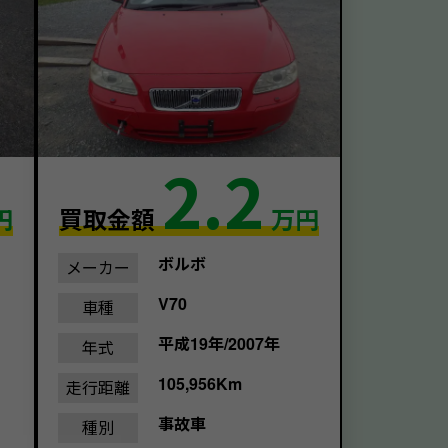
2.2
円
買取金額
万円
ボルボ
メーカー
V70
車種
平成19年/2007年
年式
105,956Km
走行距離
事故車
種別