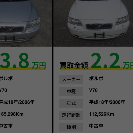
3.8
2.2
万円
買取金額
万
ボルボ
ボルボ
メーカー
V70
V70
車種
平成18年/2006年
平成18年/2006年
年式
165,298Km
112,526Km
走行距離
中古車
中古車
種別