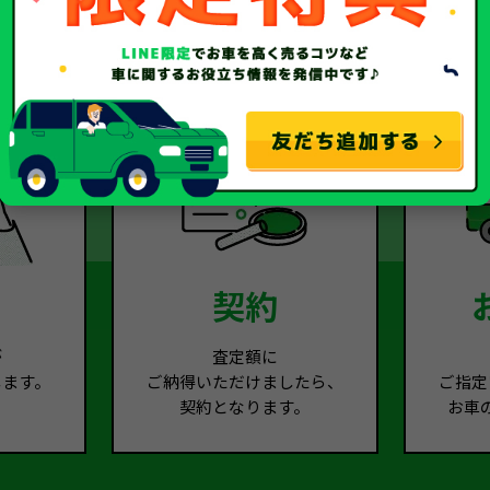
2
Step.3
契約
が
査定額に
します。
ご納得いただけましたら、
ご指定
契約となります。
お車