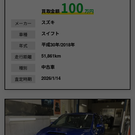
100
買取金額
万円
スズキ
メーカー
スイフト
車種
平成30年/2018年
年式
51,861km
走行距離
中古車
種別
2026/1/14
査定時期