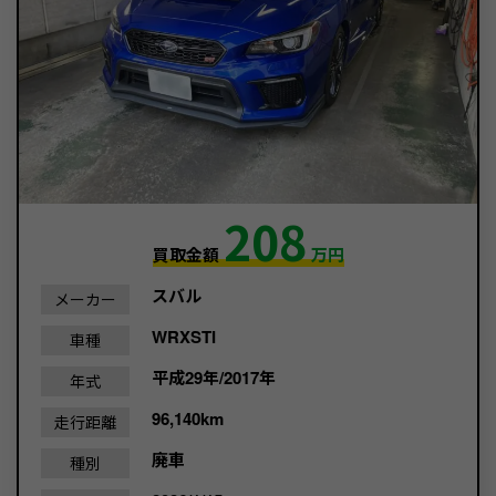
208
買取金額
万円
スバル
メーカー
WRXSTI
車種
平成29年/2017年
年式
96,140km
走行距離
廃車
種別