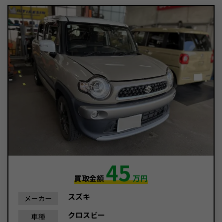
45
買取金額
万円
スズキ
メーカー
クロスビー
車種