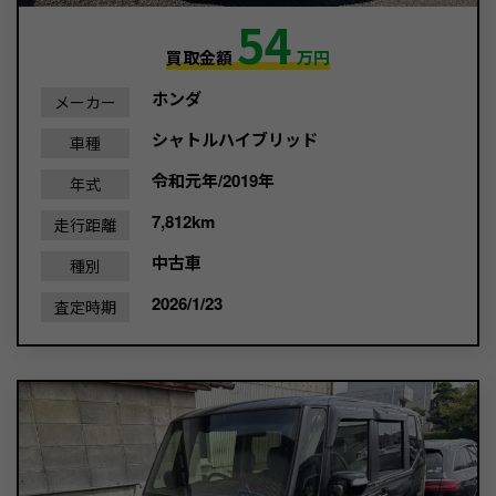
54
買取金額
万円
ホンダ
メーカー
シャトルハイブリッド
車種
令和元年/2019年
年式
7,812km
走行距離
中古車
種別
2026/1/23
査定時期