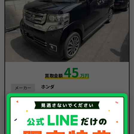
45
買取金額
万円
ホンダ
メーカー
N-BOX
車種
平成28年/2016年
年式
87,000km
走行距離
廃車
種別