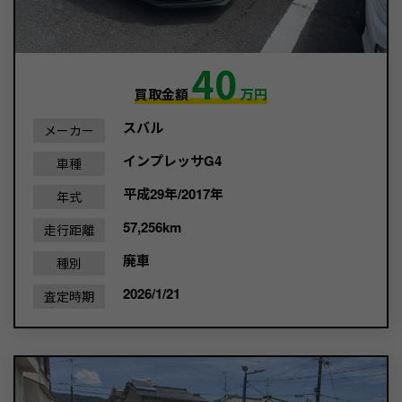
40
買取金額
万円
スバル
メーカー
インプレッサG4
車種
平成29年/2017年
年式
57,256km
走行距離
廃車
種別
2026/1/21
査定時期