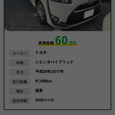
60
買取金額
万円
トヨタ
メーカー
シエンタハイブリッド
車種
平成29年/2017年
年式
97,998km
走行距離
廃車
種別
2026/1/119
査定時期