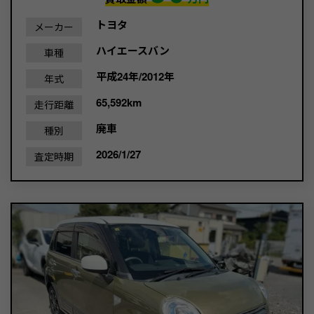
トヨタ
メーカー
ハイエースバン
車種
平成24年/2012年
年式
65,592km
走行距離
廃車
種別
2026/1/27
査定時期