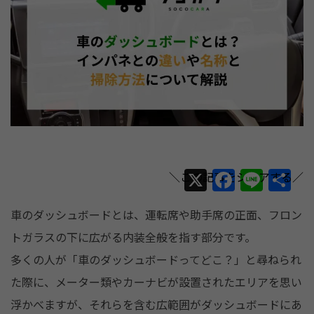
X
F
Li
共
a
n
有
車のダッシュボードとは、運転席や助手席の正面、フロン
c
e
トガラスの下に広がる内装全般を指す部分です。
e
多くの人が「車のダッシュボードってどこ？」と尋ねられ
b
た際に、メーター類やカーナビが設置されたエリアを思い
o
浮かべますが、それらを含む広範囲がダッシュボードにあ