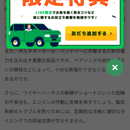
障は、エンジンの始動不良や停止の原因となります。スパ
ークプラグは、高電圧を発生させ、燃料を着火させる役割
を担っていますが、長期間の使用によって電極が摩耗した
り、カーボンが堆積したりすることがあります。
また、オルタネーターは、バッテリーに充電するための電
力を生み出す重要な部品ですが、ベアリングの劣化やブラ
✕
シの摩耗などによって、十分な発電ができなくなることが
あるのです。
さらに、ワイヤーハーネスの断線やショートといった配線
の不具合も、エンジンの作動に支障を来すでしょう。電気
系統のトラブルを防ぐためには、定期的な点検と適切なタ
イミングでの部品交換が欠かせません。