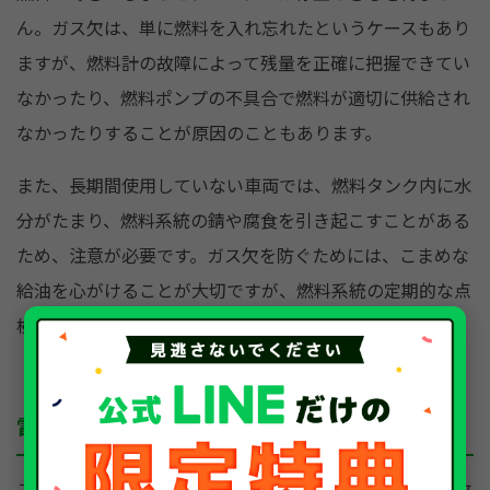
ん。ガス欠は、単に燃料を入れ忘れたというケースもあり
ますが、燃料計の故障によって残量を正確に把握できてい
なかったり、燃料ポンプの不具合で燃料が適切に供給され
なかったりすることが原因のこともあります。
また、長期間使用していない車両では、燃料タンク内に水
分がたまり、燃料系統の錆や腐食を引き起こすことがある
ため、注意が必要です。ガス欠を防ぐためには、こまめな
給油を心がけることが大切ですが、燃料系統の定期的な点
検も欠かせません。
電気系統のトラブル
スパークプラグやオルタネーターを始めとする電装品の故