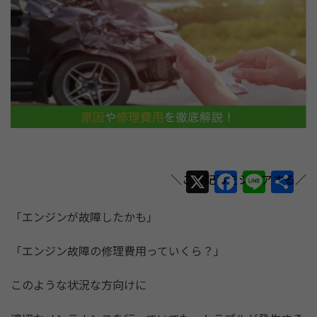
X
F
Li
共
a
n
有
「エンジンが故障したかも」
c
e
e
「エンジン故障の修理費用っていくら？」
b
このような状況な方向けに
o