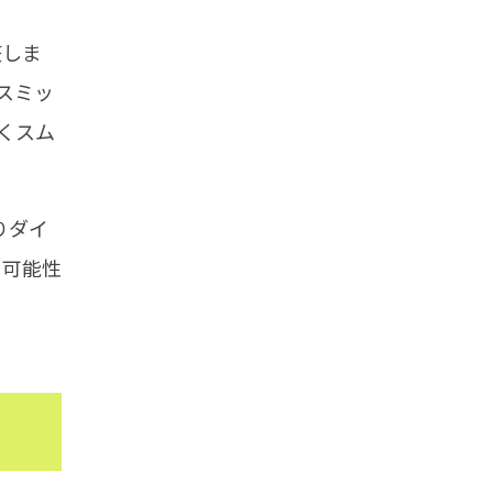
整しま
スミッ
くスム
りダイ
る可能性