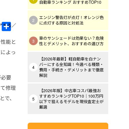
自動車ランキング おすすめTOP10
エンジン警告灯が点灯！オレンジ色
Li
共
に点灯する原因と対処法
n
有
車のサンシェードは効果ない？危険
の性能と
e
性とデメリット、おすすめの選び方
慣によっ
【2026年最新】軽自動車を白ナン
バーにする全知識！今選べる種類・
費用・手続き・デメリットまで徹底
解説
が必要
して修理
【2026年版】中古車コスパ最強お
すすめランキングTOP10｜100万円
とで、
以下で狙えるモデルを現役査定士が
厳選