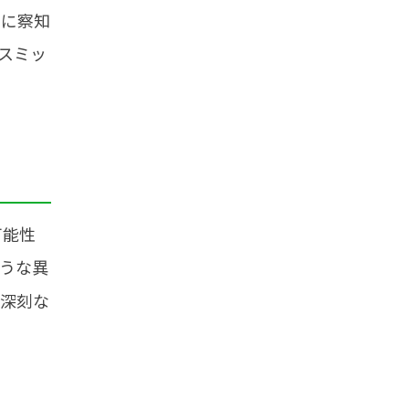
期に察知
スミッ
可能性
うな異
に深刻な