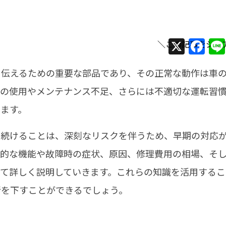
X
F
a
に伝えるための重要な部品であり、その正常な動作は車
c
e
の使用やメンテナンス不足、さらには不適切な運転習
b
ます。
o
り続けることは、深刻なリスクを伴うため、早期の対応
o
的な機能や故障時の症状、原因、修理費用の相場、そ
k
て詳しく説明していきます。
これらの知識を活用するこ
断を下すことができるでしょう。