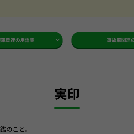
廃車関連の用語集
事故車関連
実印
印鑑のこと。