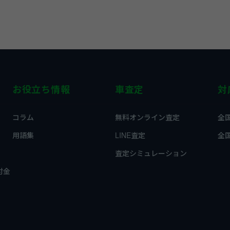
お役立ち情報
車査定
対
コラム
無料オンライン査定
全
用語集
LINE査定
全
査定シミュレーション
付金