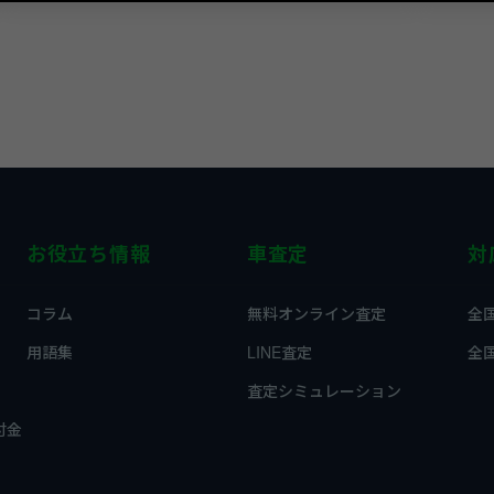
お役立ち情報
車査定
対
コラム
無料オンライン査定
全
用語集
LINE査定
全
査定シミュレーション
付金