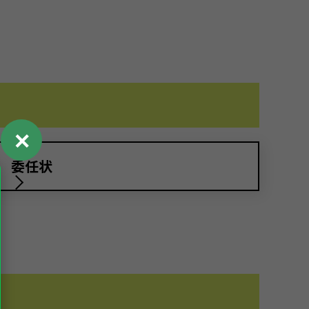
✕
委任状