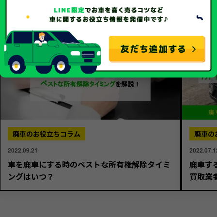
廃車のお役立ちコラム
廃車の
2022.09.21
2022.07.1
車を廃車にする時のベストな所有権解除タイミ
廃車す
ングはいつ？
買取業