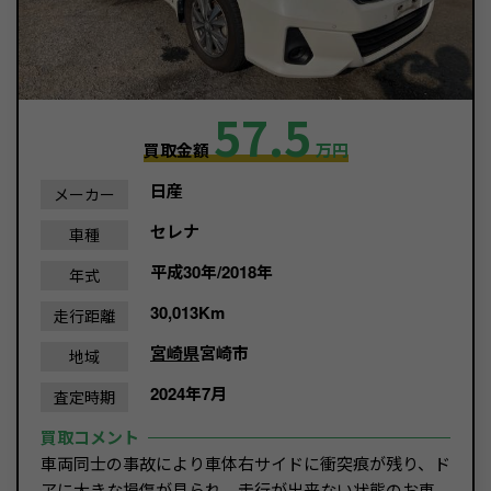
57.5
買取金額
万円
日産
メーカー
セレナ
車種
平成30年/2018年
年式
30,013Km
走行距離
宮崎県
宮崎市
地域
2024年7月
査定時期
買取コメント
車両同士の事故により車体右サイドに衝突痕が残り、ド
アに大きな損傷が見られ、走行が出来ない状態のお車