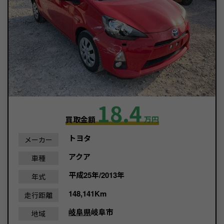
18.4
買取金額
万円
トヨタ
メーカー
アクア
車種
平成25年/2013年
年式
148,141Km
走行距離
岐阜県
岐阜市
地域