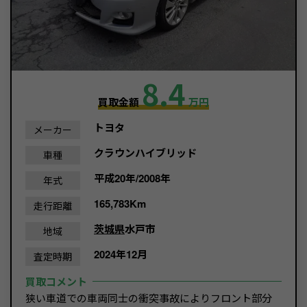
8.4
買取金額
万円
トヨタ
メーカー
クラウンハイブリッド
車種
平成20年/2008年
年式
165,783Km
走行距離
茨城県
水戸市
地域
2024年12月
査定時期
買取コメント
狭い車道での車両同士の衝突事故によりフロント部分