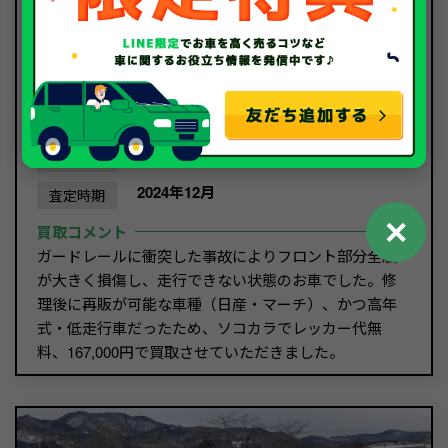
日産
メーカー
マーチ
車種
令和2年/2020年
年式
46,685Km
走行距離
沖縄県
那覇市
地域
2024年12月
査定時期
✕
買取コメント
ガードレールに衝突した事故によりフロント部分全般
が大きく損傷し、走行できない状態のお車でした。修
理後に再販が可能な車種（日産・マーチ）、かつ高年
式・低走行車だったため、ソコカラでレッカー代無
料、167,000円で買取させていただきました。