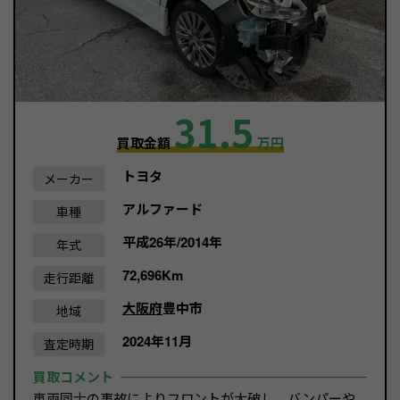
31.5
買取金額
万円
トヨタ
メーカー
アルファード
車種
平成26年/2014年
年式
72,696Km
走行距離
大阪府
豊中市
地域
2024年11月
査定時期
買取コメント
車両同士の事故によりフロントが大破し、バンパーや