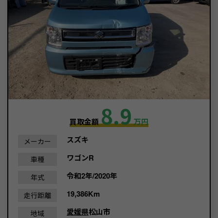
8.9
買取金額
万円
スズキ
メーカー
ワゴンR
車種
令和2年/2020年
年式
19,386Km
走行距離
愛媛県
松山市
地域