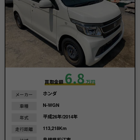
6.8
買取金額
万円
ホンダ
メーカー
N-WGN
車種
平成26年/2014年
年式
113,218Km
走行距離
島根県
松江市