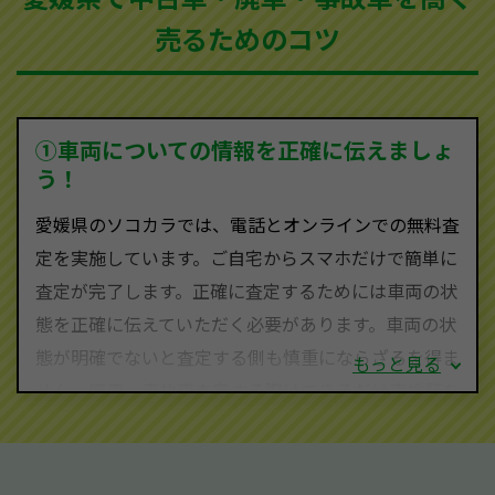
買取可能です。
売るためのコツ
ソコカラは世界１１０か国に独自の販売ネットワーク
を持ち、国内に自社物流網、自社ヤードをもっている
ため、中間マージンがかかりません。だから高価買取
を実現し、お客様に利益を還元することができるので
①車両についての情報を正確に伝えましょ
す。
う！
愛媛県にお住まいであれば、まずはお気軽に（0120-
愛媛県のソコカラでは、電話とオンラインでの無料査
590-870）までお問い合わせ下さい。
定を実施しています。ご自宅からスマホだけで簡単に
査定・ご相談・見積もりはすべて無料で行います。安
査定が完了します。正確に査定するためには車両の状
心してお問い合わせください。
態を正確に伝えていただく必要があります。車両の状
態が明確でないと査定する側も慎重にならざるを得ま
もっと見る
せん。廃車・事故車査定する際はできるだけ車検証を
ご準備ください。車検証があることで車両状態や年式
を正確に把握し、査定することができるため、査定価
格が上がりやすくなります。廃車・事故車査定の際に