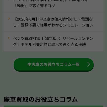
「輸出」で高く売るコツ
還付金は早めに売却するほど多く還付されます。不要
な車は早めに廃車手続きをしたほうが良いでしょう。
【2026年8月】車査定は個人情報なし・電話な
し！登録不要で相場がわかるシミュレーション
③自動車税の還付金の扱いについて確認し
ましょう！
ベンツ買取相場【’26年8月】リセールランキン
車を廃車にすると、自動車税の還付金を受け取ること
グ！モデル別査定額と輸出で高く売る秘訣
ができる場合があります。廃車買取業者の中には、還
付金をお客様に返還しない業者もあります。廃車査定
中古車のお役立ちコラム一覧
をする際には、自動車税の還付金の返還があるかどう
かを確認するようにしてください。愛媛県のソコカラ
では、自動車税の還付金をお客様に返還しております
のでご安心ください。
④人気の車種は廃車でも高価買取が可能！
廃車買取のお役立ちコラム
人気の車種は廃車の状態でも、高価買取が可能です。