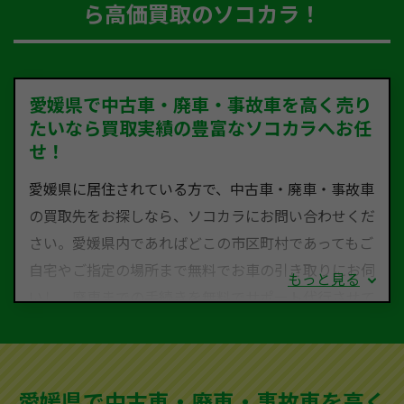
ら高価買取のソコカラ！
愛媛県で中古車・廃車・事故車を高く売り
たいなら買取実績の豊富なソコカラへお任
せ！
愛媛県に居住されている方で、中古車・廃車・事故車
の買取先をお探しなら、ソコカラにお問い合わせくだ
さい。愛媛県内であればどこの市区町村であってもご
自宅やご指定の場所まで無料でお車の引き取りにお伺
もっと見る
いし、廃車までの手続きを無料でサポート代行させて
いただきます。古くなった車・廃車・事故車・故障車
など動かない車、水害車、不動車、乗らなくなってし
まった車、車検が切れて動かすことができない車でも
愛媛県で中古車・廃車・事故車を高く