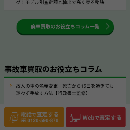
グ！モデル別査定額と輸出で高く売る秘訣
多いため、査定前にチェックして、清掃をしておくの
も高く売るためのコツです。洗車に関しては、特別に
大きな汚れがない限り必要はありません。査定に影響
廃車買取のお役立ちコラム一覧
するケースは少ないため、そのままお持ちいただいて
も大丈夫です。また、傷や破損がある場合、事前に修
理して査定する方法もあります。しかし、修理によっ
て上がる査定金額よりも、修理費用が高くなることも
事故車買取のお役立ちコラム
あるため、まずは愛媛県のソコカラへ車の状態につい
てお気軽にご相談ください。
⑥車の需要が高まるタイミングで売るのも
故人の車の名義変更｜死亡から15日を過ぎても
高価買取のポイント！
迷わず手放す方法【行政書士監修】
車を高く売るのなら、需要の高いタイミングを狙って
ハリアー買取相場【’26年8月】10年落ちを買い
買取依頼をするのもポイントです。車にも需要の高い
叩かれずに輸出で高く売るコツ
時期と低い時期があり、低い時期だと査定金額が抑え