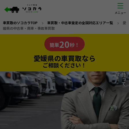
車買取のソコカラTOP
>
車買取・中古車査定の全国対応エリア一覧
>
愛
媛県の中古車・廃車・事故車買取
愛媛県
20
私たちが責任を持って
の車買取なら
簡単
秒！
査定いたします！
ソコカラの
愛媛県の車買取なら
ご相談ください！
20
入力完了！
秒で
無料で
カンタンWeb査定
電話か出張か、高い方の査定を提案。
高価買取!
だから
ご依頼いただいたお車を丁寧に査定いたします