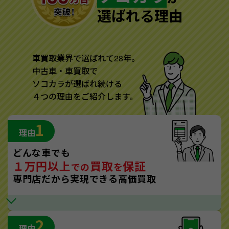
選ばれる理由
車買取業界で選ばれて28年。
中古車・車買取で
ソコカラが選ばれ続ける
４つの理由をご紹介します。
1
理由
どんな車でも
１万円以上
買取
保証
での
を
専門店だから実現できる高価買取
2
理由