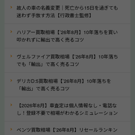
特にスポーツカー・トラックのほか、海外で人気の国
故人の車の名義変更｜死亡から15日を過ぎても
産車は高く買取が可能です。「廃車＝買取できない」
迷わず手放す方法【行政書士監修】
というイメージがありますが、愛媛県の「ソコカラ」
なら廃車の車も適正価格で買取できます。他社で買取
ハリアー買取相場【’26年8月】10年落ちを買い
拒否となった車も価格がつく可能性があるので、諦め
叩かれずに輸出で高く売るコツ
ずに愛媛県の「ソコカラ」にご相談ください。古い車
ヴェルファイア買取相場【’26年8月】10年落ち
でも高価買取が可能なケースは珍しくないため、まず
でも「輸出」で高く売るコツ
はWebで簡単にできる無料査定をお試しください。
実際の買取実績を、車のメーカーや状態ごとに「買取
デリカD:5買取相場【’26年8月】10年落ちを
実績」で確認できます。
「輸出」で高く売るコツ
⑤車内の簡単な清掃で買取価格アップも！
【2026年8月】車査定は個人情報なし・電話な
しばらく乗っていない車は、車内のシートや座席の下
し！登録不要で相場がわかるシミュレーション
が汚れていることも多いです。シミや汚れが付着して
いると、買取査定時に影響する可能性も考えられま
ベンツ買取相場【’26年8月】リセールランキン
す。車内の汚れは簡単な清掃だけで取り除けることも