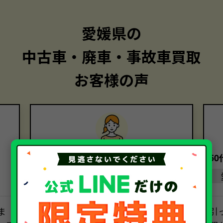
愛媛県の
中古車・廃車・事故車買取
お客様の声
30代・女性
5
愛媛県
ま
引取り担当者の方の対応には深く感
引