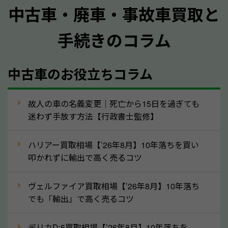
中古車・廃車・事故車買取と
質問させていただく内容は以下の通りとなります。
手続きのコラム
メーカー／車種
年式
中古車のお役立ちコラム
型式／グレード
走行距離（例：約〇万キロ）
車検の満了日
故人の車の名義変更｜死亡から15日を過ぎても
迷わず手放す方法【行政書士監修】
内装や外装の状態
上記の情報を正確にお伝えいただくことで、正確な査
ハリアー買取相場【’26年8月】10年落ちを買い
定を行い高価買取価格をつけやすくなります。
叩かれずに輸出で高く売るコツ
②自動車税の還付金は早く売るほど多く返
ヴェルファイア買取相場【’26年8月】10年落ち
ってきます！
でも「輸出」で高く売るコツ
自動車税の還付金は、先に年払いしていた自動車税が
月割りで返還されるものです。ですから、自動車税の
デリカD:5買取相場【’26年8月】10年落ちを