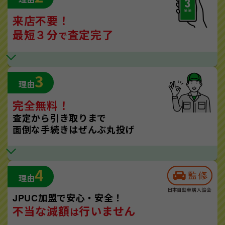
来店不要！
最短３分
査定完了
で
3
理由
完全無料！
査定から引き取りまで
面倒な手続きはぜんぶ丸投げ
4
理由
JPUC加盟で安心・安全！
不当な減額
行いません
は