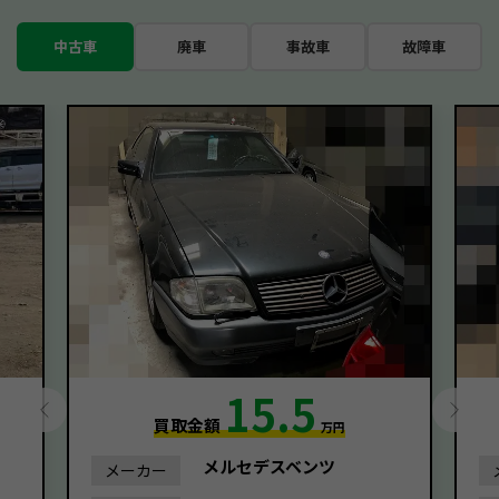
中古車
廃車
事故車
故障車
15.5
買取金額
万円
メルセデスベンツ
メーカー