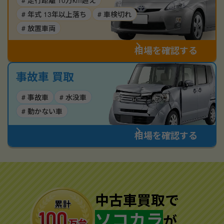
# 走行距離 10万km超え
# 年式 13年以上落ち
# 車検切れ
# 放置車両
相場を確認する
事故車 買取
# 事故車
# 水没車
# 動かない車
相場を確認する
中古車買取で
ソコカラ
が