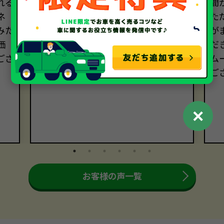
れる
銘を受けました。親切で丁寧なご対
間
ネ
応、誠実な姿勢に、心温まるおもてな
た
みた
しを感じました。ありがとうござい
が
価
ました。
だ
ござ
ム
ご
✕
お客様の声一覧