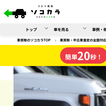
トップ
車を売る
事例・
車買取のソコカラTOP
>
車買取・中古車査定の全国対
20
福井県
簡単
秒！
の車買取
ソコカラの