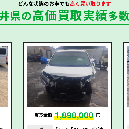
どんな状態のお車でも
高く買い取ります
高価買取実績
井県の
多
1,898,000
円
買取金額
円
和2
車種
｢トヨタ｣｢アルファード｣｢令