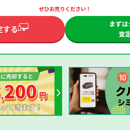
ぜひお売りください！
まずは
定する
査