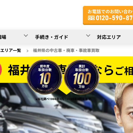
相場
手続き・ガイド
対応エリア
応エリア一覧
>
福井県の中古車・廃車・事故車買取
福井県の車買取なら
ご
なら
※当社調べ1998年4月～2025年3月末まで
20
入力完了！
秒で