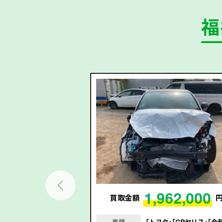
福
99,000
1,962,000
円
買取金額
｣｢アコードハイブリッ
車種
｢トヨタ｣｢GRヤリス｣｢令