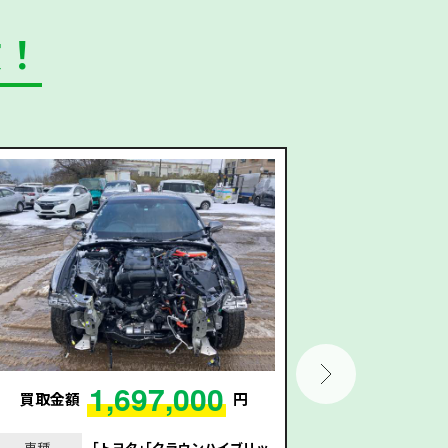
数！
1,697,000
買取金額
円
買取金額
車種
｢トヨタ｣｢クラウンハイブリッ
車種