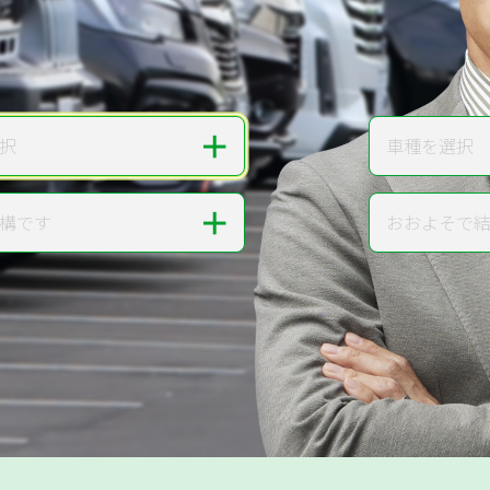
無料で
カンタンWeb査定
ご依頼いただいたお車を丁寧に査定いたします
＋
択
車種を選択
車種
＋
構です
おおよそで
走行距離
提案。
!
無料で査定する