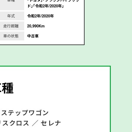
ド｣｢令和2年/2020年｣
1
年式
令和2年/2020年
年式
平
走行距離
20,990Km
走行距離
1
車の状態
中古車
車の状態
車種
ステップワゴン
リスクロス ／
セレナ