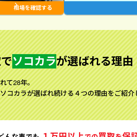
相場を確認する
取で
ソコカラ
が
選ばれる理由
れて28年。
ソコカラが選ばれ続ける４つの理由をご紹介
１万円以上
買取
保
どんな車でも
での
を