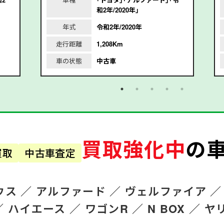
和2年/2020年｣
年式
令和2年/2020年
走行距離
1,208Km
車の状態
中古車
買取強化中
の
買取
中古車査定
ウス ／
アルファード
／
ヴェルファイア ／
／
ハイエース ／
ワゴンR
／
N BOX ／
ヤ