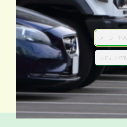
メーカーを選
メーカー
おおよそで結
年式
電話か出張か、高い方の査定を
高価買取
だから