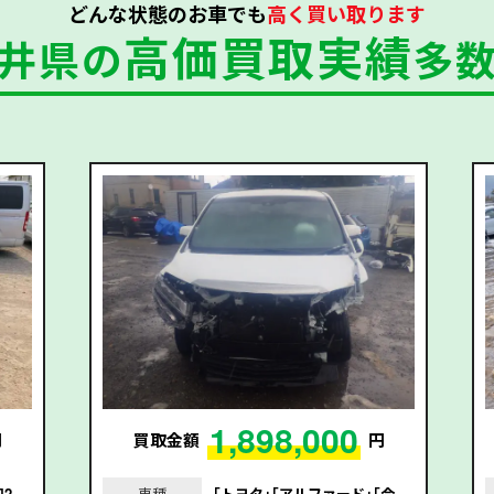
どんな状態のお車でも
高く買い取ります
高価買取実績
井県の
多
1,898,000
円
買取金額
円
和2
車種
｢トヨタ｣｢アルファード｣｢令