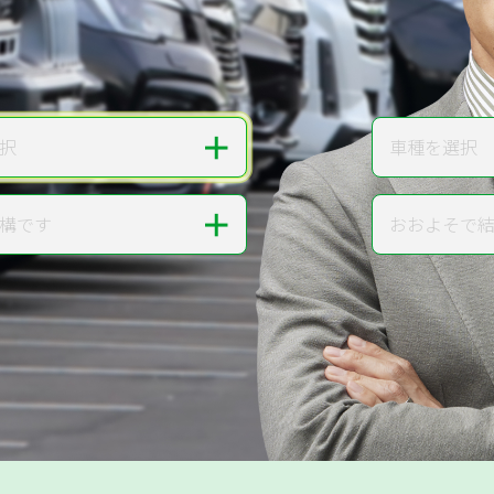
無料で
カンタンWeb査定
ご依頼いただいたお車を丁寧に査定いたします
＋
択
車種を選択
車種
＋
構です
おおよそで
走行距離
提案。
!
無料で査定する