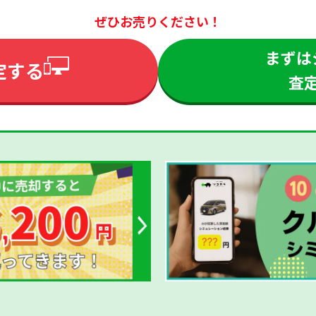
ぜひお売りください！
まずは
定する
査