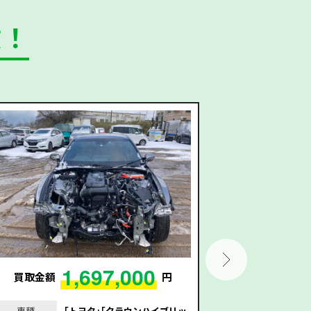
数！
1,697,000
買取金額
円
買取金額
車種
｢トヨタ｣｢クラウンハイブリッ
車種