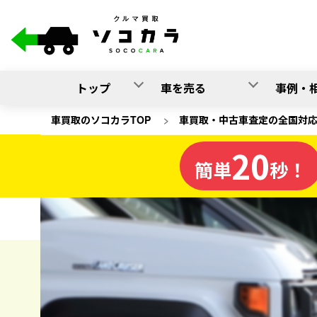
トップ
車を売る
事例・
車買取のソコカラTOP
>
車買取・中古車査定の全国対
20
福井県
簡単
秒！
の車買取
ソコカラの