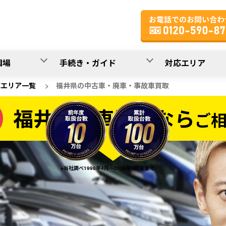
相場
手続き・ガイド
対応エリア
応エリア一覧
>
福井県の中古車・廃車・事故車買取
福井県の車買取なら
ご
なら
※当社調べ1998年4月～2025年3月末まで
20
入力完了！
秒で