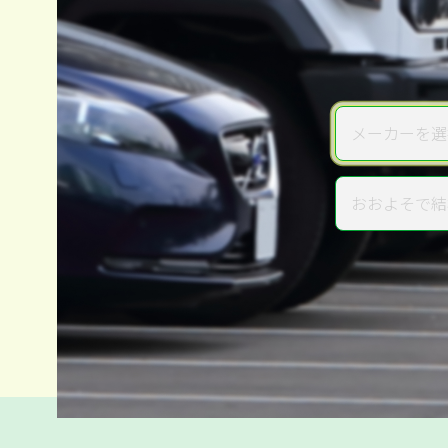
メーカーを選
メーカー
おおよそで結
年式
電話か出張か、高い方の査定を
高価買取
だから