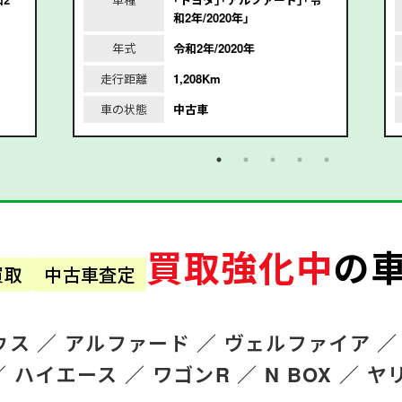
和2年/2020年｣
年式
令和2年/2020年
走行距離
1,208Km
車の状態
中古車
買取強化中
の
買取
中古車査定
ウス ／
アルファード
／
ヴェルファイア ／
／
ハイエース ／
ワゴンR
／
N BOX ／
ヤ