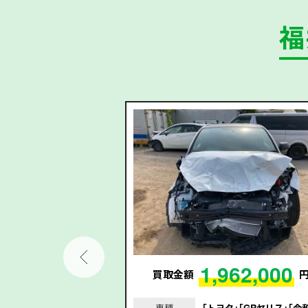
福
99,000
1,962,000
円
買取金額
｣｢アコードハイブリッ
車種
｢トヨタ｣｢GRヤリス｣｢令