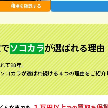
相場を確認する
取で
ソコカラ
が
選ばれる理由
れて28年。
ソコカラが選ばれ続ける４つの理由をご紹介
１万円以上
買取
保
どんな車でも
での
を