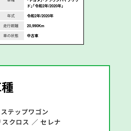
ド｣｢令和2年/2020年｣
1
年式
令和2年/2020年
年式
平
走行距離
20,990Km
走行距離
1
車の状態
中古車
車の状態
車種
ステップワゴン
リスクロス ／
セレナ