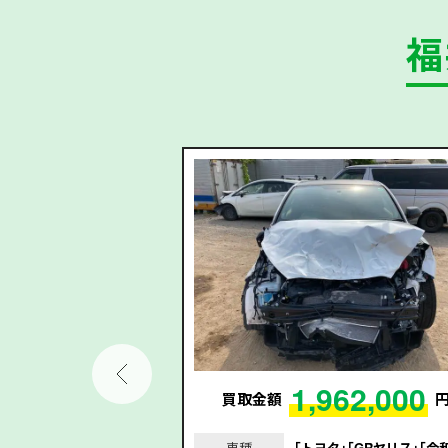
福
99,000
1,962,000
円
買取金額
｣｢アコードハイブリッ
車種
｢トヨタ｣｢GRヤリス｣｢令