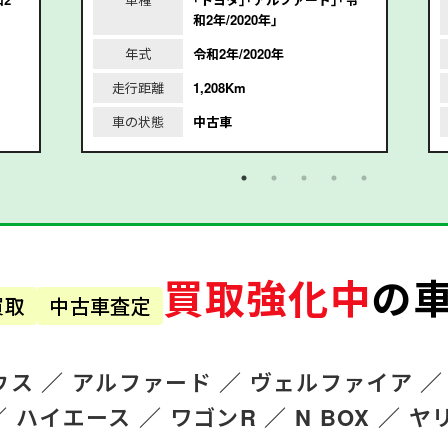
和2年/2020年｣
年式
令和2年/2020年
走行距離
1,208Km
車の状態
中古車
買取強化中
の
買取
中古車査定
ウス ／
アルファード
／
ヴェルファイア ／
／
ハイエース ／
ワゴンR
／
N BOX ／
ヤ