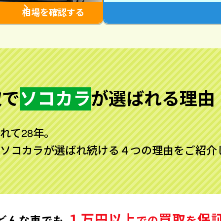
相場を確認する
取で
ソコカラ
が
選ばれる理由
れて28年。
ソコカラが選ばれ続ける４つの理由をご紹介
１万円以上
買取
保
どんな車でも
での
を