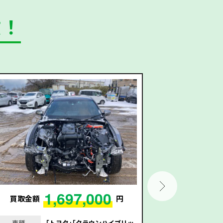
数！
1,697,000
買取金額
円
買取金額
車種
｢トヨタ｣｢クラウンハイブリッ
車種