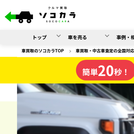
トップ
車を売る
事例・
車買取のソコカラTOP
>
車買取・中古車査定の全国対
20
福井県
簡単
秒！
の車買取
ソコカラの