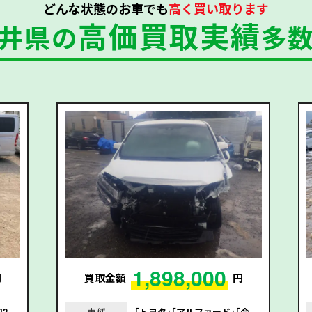
どんな状態のお車でも
高く買い取ります
高価買取実績
井県の
多
1,898,000
円
買取金額
円
和2
車種
｢トヨタ｣｢アルファード｣｢令