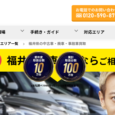
相場
手続き・ガイド
対応エリア
応エリア一覧
>
福井県の中古車・廃車・事故車買取
福井県の車買取なら
ご
なら
※当社調べ1998年4月～2025年3月末まで
20
入力完了！
秒で