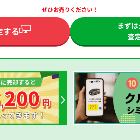
ぜひお売りください！
まずは
定する
査