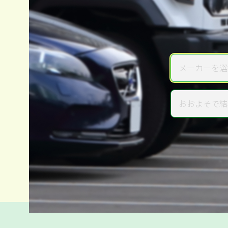
メーカーを選
メーカー
おおよそで結
年式
電話か出張か、高い方の査定を
高価買取
だから