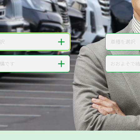
無料で
カンタンWeb査定
ご依頼いただいたお車を丁寧に査定いたします
＋
択
車種を選択
車種
＋
構です
おおよそで
走行距離
提案。
!
無料で査定する