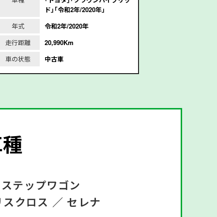
ド｣｢令和2年/2020年｣
1
年式
令和2年/2020年
年式
平
走行距離
20,990Km
走行距離
1
車の状態
中古車
車の状態
車種
ステップワゴン
リスクロス ／
セレナ