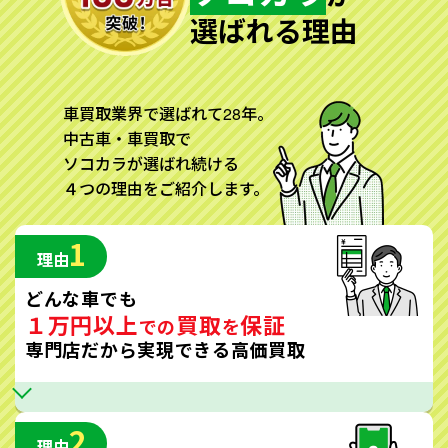
選ばれる理由
車買取業界で選ばれて28年。
中古車・車買取で
ソコカラが選ばれ続ける
４つの理由をご紹介します。
1
理由
どんな車でも
１万円以上
買取
保証
での
を
専門店だから実現できる高価買取
2
理由