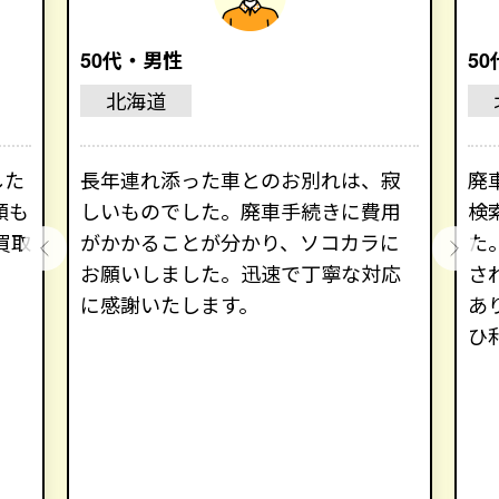
50代・男性
5
北海道
した
長年連れ添った車とのお別れは、寂
廃
額も
しいものでした。廃車手続きに費用
検
買取
がかかることが分かり、ソコカラに
た
お願いしました。迅速で丁寧な対応
さ
に感謝いたします。
あ
ひ