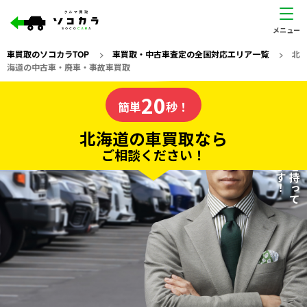
車買取のソコカラTOP
>
車買取・中古車査定の全国対応エリア一覧
>
北
海道の中古車・廃車・事故車買取
北海道
20
私たちが責任を持って
の車買取なら
簡単
秒！
査定いたします！
ソコカラの
北海道の車買取なら
ご相談ください！
20
入力完了！
秒で
無料で
カンタンWeb査定
電話か出張か、高い方の査定を提案。
高価買取!
だから
ご依頼いただいたお車を丁寧に査定いたします