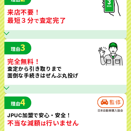
来店不要！
最短３分
査定完了
で
3
理由
完全無料！
査定から引き取りまで
面倒な手続きはぜんぶ丸投げ
4
理由
JPUC加盟で安心・安全！
不当な減額
行いません
は