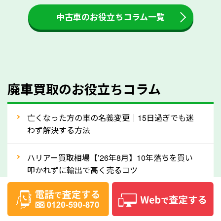
付金をお客様に返還しない業者もあります。廃車査定
中古車のお役立ちコラム一覧
をする際には、自動車税の還付金の返還があるかどう
かを確認するようにしてください。北海道のソコカラ
では、自動車税の還付金をお客様に返還しております
のでご安心ください。
④人気の車種は廃車でも高価買取が可能！
廃車買取のお役立ちコラム
人気の車種は廃車の状態でも、高価買取が可能です。
特にスポーツカー・トラックのほか、海外で人気の国
亡くなった方の車の名義変更｜15日過ぎでも迷
産車は高く買取が可能です。「廃車＝買取できない」
わず解決する方法
というイメージがありますが、北海道の「ソコカラ」
なら廃車の車も適正価格で買取できます。他社で買取
ハリアー買取相場【’26年8月】10年落ちを買い
拒否となった車も価格がつく可能性があるので、諦め
叩かれずに輸出で高く売るコツ
ずに北海道の「ソコカラ」にご相談ください。古い車
ヴェルファイア買取相場【’26年8月】10年落ち
でも高価買取が可能なケースは珍しくないため、まず
でも「輸出」で高く売るコツ
はWebで簡単にできる無料査定をお試しください。