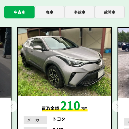
中古車
廃車
事故車
故障車
210
買取金額
万円
トヨタ
メーカー