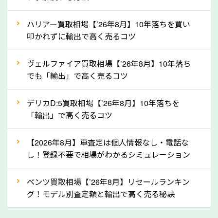
上記の情報を正確にお伝えいただくことで、正確な査
ハリアー買取相場【’26年8月】10年落ちを買い
定を行い高価買取価格をつけやすくなります。
叩かれずに輸出で高く売るコツ
②自動車税の還付金は早く売るほど多く返
ヴェルファイア買取相場【’26年8月】10年落ち
ってきます！
でも「輸出」で高く売るコツ
自動車税の還付金は、先に年払いしていた自動車税が
月割りで返還されるものです。ですから、自動車税の
デリカD:5買取相場【’26年8月】10年落ちを
「輸出」で高く売るコツ
還付金は早めに売却するほど多く還付されます。不要
な車は早めに廃車手続きをしたほうが良いでしょう。
【2026年8月】車査定は個人情報なし・電話な
し！登録不要で相場がわかるシミュレーション
③自動車税の還付金の扱いについて確認し
ましょう！
ベンツ買取相場【’26年8月】リセールランキン
車を廃車にすると、自動車税の還付金を受け取ること
グ！モデル別査定額と輸出で高く売る秘訣
ができる場合があります。廃車買取業者の中には、還