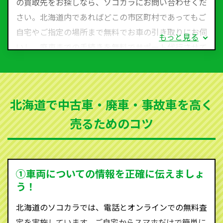
の買取先をお探しなら、ソコカラにお問い合わせくだ
さい。北海道内であればどこの市区町村であってもご
自宅やご指定の場所まで無料でお車の引き取りにお伺
もっと見る
いし、廃車までの手続きを無料でサポート代行させて
いただきます。古くなった車・廃車・事故車・故障車
など動かない車、水害車、不動車、乗らなくなってし
まった車、車検が切れて動かすことができない車でも
北海道で中古車・廃車・事故車を高く
買取可能です。
売るためのコツ
ソコカラは世界１１０か国に独自の販売ネットワーク
を持ち、国内に自社物流網、自社ヤードをもっている
ため、中間マージンがかかりません。だから高価買取
を実現し、お客様に利益を還元することができるので
①車両についての情報を正確に伝えましょ
す。
う！
北海道にお住まいであれば、まずはお気軽に（0120-
北海道のソコカラでは、電話とオンラインでの無料査
590-870）までお問い合わせ下さい。
定を実施しています。ご自宅からスマホだけで簡単に