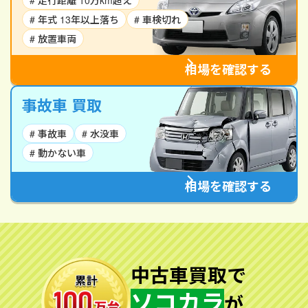
# 走行距離 10万km超え
# 年式 13年以上落ち
# 車検切れ
# 放置車両
相場を確認する
事故車 買取
# 事故車
# 水没車
# 動かない車
相場を確認する
中古車買取で
ソコカラ
が