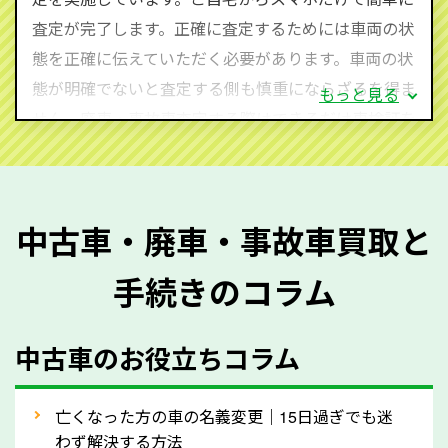
査定・ご相談・見積もりはすべて無料で行います。安
査定が完了します。正確に査定するためには車両の状
心してお問い合わせください。
態を正確に伝えていただく必要があります。車両の状
態が明確でないと査定する側も慎重にならざるを得ま
もっと見る
せん。廃車・事故車査定する際はできるだけ車検証を
ご準備ください。車検証があることで車両状態や年式
を正確に把握し、査定することができるため、査定価
格が上がりやすくなります。廃車・事故車査定の際に
中古車・廃車・事故車買取と
質問させていただく内容は以下の通りとなります。
手続きのコラム
メーカー／車種
年式
中古車のお役立ちコラム
型式／グレード
走行距離（例：約〇万キロ）
車検の満了日
亡くなった方の車の名義変更｜15日過ぎでも迷
わず解決する方法
内装や外装の状態