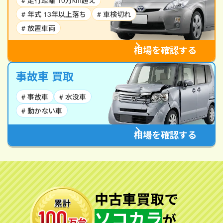
# 走行距離 10万km超え
# 年式 13年以上落ち
# 車検切れ
# 放置車両
相場を確認する
事故車 買取
# 事故車
# 水没車
# 動かない車
相場を確認する
中古車買取で
ソコカラ
が