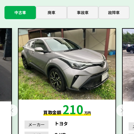
中古車
廃車
事故車
故障車
210
買取金額
万円
トヨタ
メーカー