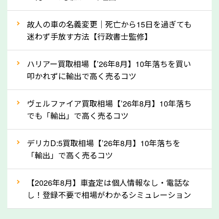
上記の情報を正確にお伝えいただくことで、正確な査
故人の車の名義変更｜死亡から15日を過ぎても
定を行い高価買取価格をつけやすくなります。
迷わず手放す方法【行政書士監修】
②自動車税の還付金は早く売るほど多く返
ハリアー買取相場【’26年8月】10年落ちを買い
ってきます！
叩かれずに輸出で高く売るコツ
自動車税の還付金は、先に年払いしていた自動車税が
月割りで返還されるものです。ですから、自動車税の
ヴェルファイア買取相場【’26年8月】10年落ち
でも「輸出」で高く売るコツ
還付金は早めに売却するほど多く還付されます。不要
な車は早めに廃車手続きをしたほうが良いでしょう。
デリカD:5買取相場【’26年8月】10年落ちを
「輸出」で高く売るコツ
③自動車税の還付金の扱いについて確認し
ましょう！
【2026年8月】車査定は個人情報なし・電話な
車を廃車にすると、自動車税の還付金を受け取ること
し！登録不要で相場がわかるシミュレーション
ができる場合があります。廃車買取業者の中には、還