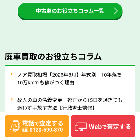
付金をお客様に返還しない業者もあります。廃車査定
中古車のお役立ちコラム一覧
をする際には、自動車税の還付金の返還があるかどう
かを確認するようにしてください。北海道のソコカラ
では、自動車税の還付金をお客様に返還しております
のでご安心ください。
④人気の車種は廃車でも高価買取が可能！
廃車買取のお役立ちコラム
人気の車種は廃車の状態でも、高価買取が可能です。
特にスポーツカー・トラックのほか、海外で人気の国
ノア買取相場「2026年8月】年式別｜10年落ち
産車は高く買取が可能です。「廃車＝買取できない」
10万kmでも値がつく理由
というイメージがありますが、北海道の「ソコカラ」
なら廃車の車も適正価格で買取できます。他社で買取
故人の車の名義変更｜死亡から15日を過ぎても
拒否となった車も価格がつく可能性があるので、諦め
迷わず手放す方法【行政書士監修】
ずに北海道の「ソコカラ」にご相談ください。古い車
ハリアー買取相場【’26年8月】10年落ちを買い
でも高価買取が可能なケースは珍しくないため、まず
叩かれずに輸出で高く売るコツ
はWebで簡単にできる無料査定をお試しください。