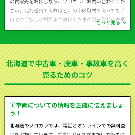
の買取先をお探しなら、ソコカラにお問い合わせくだ
さい。北海道内であればどこの市区町村であってもご
自宅やご指定の場所まで無料でお車の引き取りにお伺
もっと見る
いし、廃車までの手続きを無料でサポート代行させて
いただきます。古くなった車・廃車・事故車・故障車
など動かない車、水害車、不動車、乗らなくなってし
まった車、車検が切れて動かすことができない車でも
北海道で中古車・廃車・事故車を高く
買取可能です。
売るためのコツ
ソコカラは世界１１０か国に独自の販売ネットワーク
を持ち、国内に自社物流網、自社ヤードをもっている
ため、中間マージンがかかりません。だから高価買取
を実現し、お客様に利益を還元することができるので
①車両についての情報を正確に伝えましょ
す。
う！
北海道にお住まいであれば、まずはお気軽に（0120-
北海道のソコカラでは、電話とオンラインでの無料査
590-870）までお問い合わせ下さい。
定を実施しています。ご自宅からスマホだけで簡単に