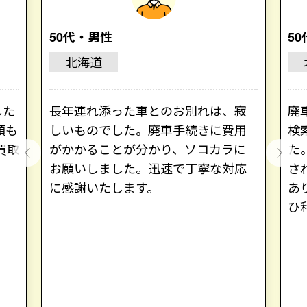
50代・男性
5
北海道
した
長年連れ添った車とのお別れは、寂
廃
額も
しいものでした。廃車手続きに費用
検
買取
がかかることが分かり、ソコカラに
た
お願いしました。迅速で丁寧な対応
さ
に感謝いたします。
あ
ひ