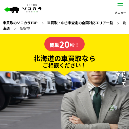
車買取のソコカラTOP
>
車買取・中古車査定の全国対応エリア一覧
>
北
海道
>
名寄市
北海道
20
私たちが責任を持って
の車買取なら
簡単
秒！
査定いたします！
ソコカラの
北海道の車買取なら
ご相談ください！
20
入力完了！
秒で
無料で
カンタンWeb査定
電話か出張か、高い方の査定を提案。
高価買取!
だから
ご依頼いただいたお車を丁寧に査定いたします