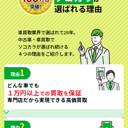
選ばれる理由
車買取業界で選ばれて28年。
中古車・車買取で
ソコカラが選ばれ続ける
４つの理由をご紹介します。
1
理由
どんな車でも
１万円以上
買取
保証
での
を
専門店だから実現できる高価買取
2
理由