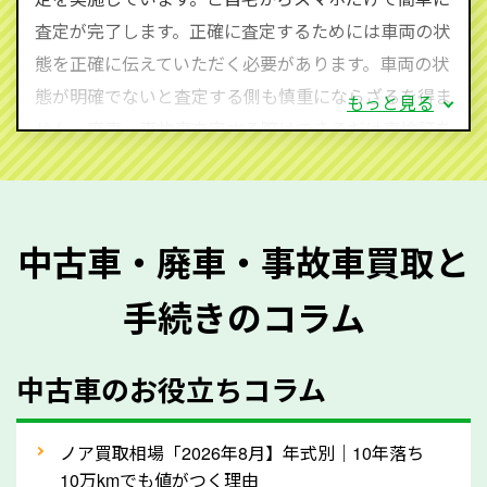
査定・ご相談・見積もりはすべて無料で行います。安
査定が完了します。正確に査定するためには車両の状
心してお問い合わせください。
態を正確に伝えていただく必要があります。車両の状
態が明確でないと査定する側も慎重にならざるを得ま
もっと見る
せん。廃車・事故車査定する際はできるだけ車検証を
ご準備ください。車検証があることで車両状態や年式
を正確に把握し、査定することができるため、査定価
格が上がりやすくなります。廃車・事故車査定の際に
中古車・廃車・事故車買取と
質問させていただく内容は以下の通りとなります。
手続きのコラム
メーカー／車種
年式
中古車のお役立ちコラム
型式／グレード
走行距離（例：約〇万キロ）
車検の満了日
ノア買取相場「2026年8月】年式別｜10年落ち
10万kmでも値がつく理由
内装や外装の状態