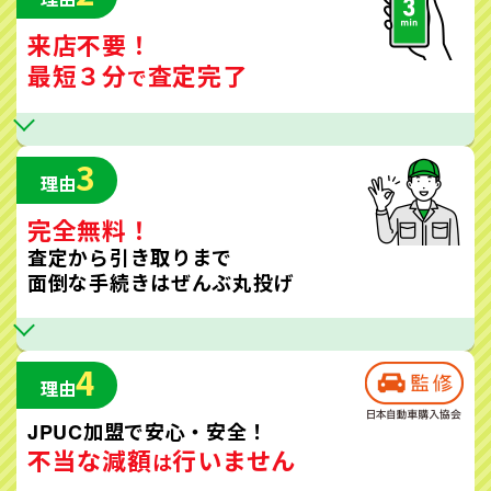
来店不要！
最短３分
査定完了
で
3
理由
完全無料！
査定から引き取りまで
面倒な手続きはぜんぶ丸投げ
4
理由
JPUC加盟で安心・安全！
不当な減額
行いません
は