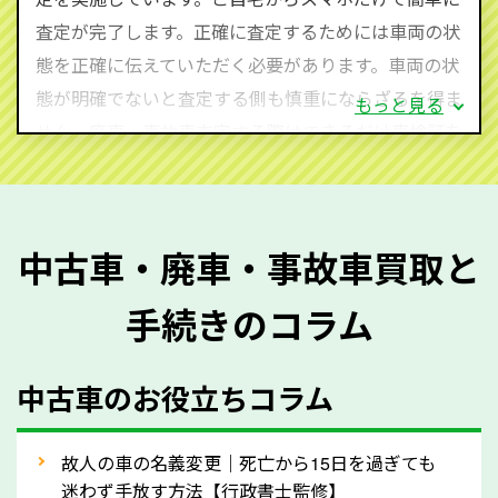
査定・ご相談・見積もりはすべて無料で行います。安
査定が完了します。正確に査定するためには車両の状
心してお問い合わせください。
態を正確に伝えていただく必要があります。車両の状
態が明確でないと査定する側も慎重にならざるを得ま
もっと見る
せん。廃車・事故車査定する際はできるだけ車検証を
ご準備ください。車検証があることで車両状態や年式
を正確に把握し、査定することができるため、査定価
格が上がりやすくなります。廃車・事故車査定の際に
中古車・廃車・事故車買取と
質問させていただく内容は以下の通りとなります。
手続きのコラム
メーカー／車種
年式
中古車のお役立ちコラム
型式／グレード
走行距離（例：約〇万キロ）
車検の満了日
故人の車の名義変更｜死亡から15日を過ぎても
迷わず手放す方法【行政書士監修】
内装や外装の状態