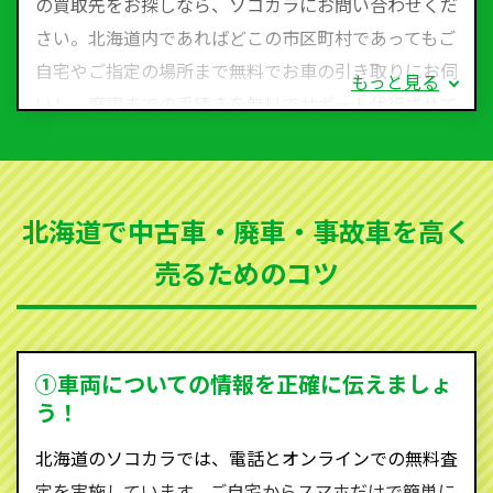
の買取先をお探しなら、ソコカラにお問い合わせくだ
さい。北海道内であればどこの市区町村であってもご
自宅やご指定の場所まで無料でお車の引き取りにお伺
もっと見る
いし、廃車までの手続きを無料でサポート代行させて
いただきます。古くなった車・廃車・事故車・故障車
など動かない車、水害車、不動車、乗らなくなってし
まった車、車検が切れて動かすことができない車でも
北海道で中古車・廃車・事故車を高く
買取可能です。
売るためのコツ
ソコカラは世界１１０か国に独自の販売ネットワーク
を持ち、国内に自社物流網、自社ヤードをもっている
ため、中間マージンがかかりません。だから高価買取
を実現し、お客様に利益を還元することができるので
①車両についての情報を正確に伝えましょ
す。
う！
北海道にお住まいであれば、まずはお気軽に（0120-
北海道のソコカラでは、電話とオンラインでの無料査
590-870）までお問い合わせ下さい。
定を実施しています。ご自宅からスマホだけで簡単に