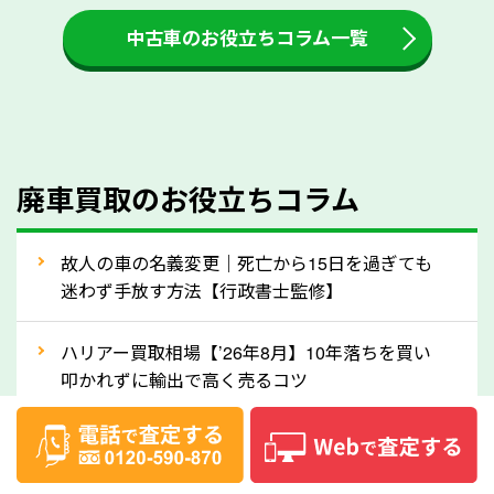
付金をお客様に返還しない業者もあります。廃車査定
中古車のお役立ちコラム一覧
をする際には、自動車税の還付金の返還があるかどう
かを確認するようにしてください。北海道のソコカラ
では、自動車税の還付金をお客様に返還しております
のでご安心ください。
④人気の車種は廃車でも高価買取が可能！
廃車買取のお役立ちコラム
人気の車種は廃車の状態でも、高価買取が可能です。
特にスポーツカー・トラックのほか、海外で人気の国
故人の車の名義変更｜死亡から15日を過ぎても
産車は高く買取が可能です。「廃車＝買取できない」
迷わず手放す方法【行政書士監修】
というイメージがありますが、北海道の「ソコカラ」
なら廃車の車も適正価格で買取できます。他社で買取
ハリアー買取相場【’26年8月】10年落ちを買い
拒否となった車も価格がつく可能性があるので、諦め
叩かれずに輸出で高く売るコツ
ずに北海道の「ソコカラ」にご相談ください。古い車
ヴェルファイア買取相場【’26年8月】10年落ち
でも高価買取が可能なケースは珍しくないため、まず
でも「輸出」で高く売るコツ
はWebで簡単にできる無料査定をお試しください。