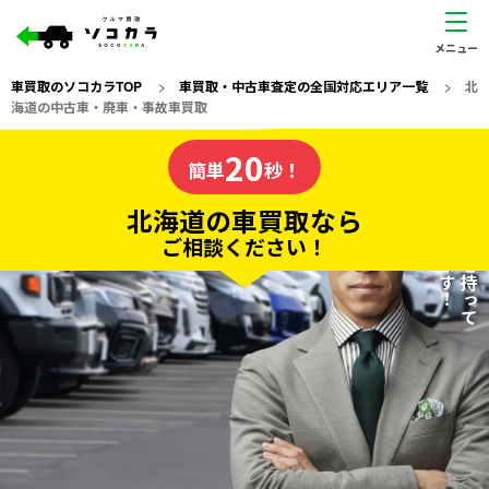
車買取のソコカラTOP
>
車買取・中古車査定の全国対応エリア一覧
>
北
海道の中古車・廃車・事故車買取
北海道
20
私たちが責任を持って
の車買取なら
簡単
秒！
査定いたします！
ソコカラの
北海道の車買取なら
ご相談ください！
20
入力完了！
秒で
無料で
カンタンWeb査定
電話か出張か、高い方の査定を提案。
高価買取!
だから
ご依頼いただいたお車を丁寧に査定いたします