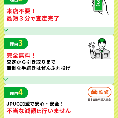
来店不要！
最短３分
査定完了
で
3
理由
完全無料！
査定から引き取りまで
面倒な手続きはぜんぶ丸投げ
4
理由
JPUC加盟で安心・安全！
不当な減額
行いません
は