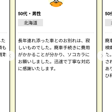
50代・男性
5
北海道
した
長年連れ添った車とのお別れは、寂
廃
額も
しいものでした。廃車手続きに費用
検
買取
がかかることが分かり、ソコカラに
た
お願いしました。迅速で丁寧な対応
さ
に感謝いたします。
あ
ひ