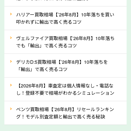
上記の情報を正確にお伝えいただくことで、正確な査
ハリアー買取相場【’26年8月】10年落ちを買い
定を行い高価買取価格をつけやすくなります。
叩かれずに輸出で高く売るコツ
②自動車税の還付金は早く売るほど多く返
ヴェルファイア買取相場【’26年8月】10年落ち
ってきます！
でも「輸出」で高く売るコツ
自動車税の還付金は、先に年払いしていた自動車税が
月割りで返還されるものです。ですから、自動車税の
デリカD:5買取相場【’26年8月】10年落ちを
「輸出」で高く売るコツ
還付金は早めに売却するほど多く還付されます。不要
な車は早めに廃車手続きをしたほうが良いでしょう。
【2026年8月】車査定は個人情報なし・電話な
し！登録不要で相場がわかるシミュレーション
③自動車税の還付金の扱いについて確認し
ましょう！
ベンツ買取相場【’26年8月】リセールランキン
車を廃車にすると、自動車税の還付金を受け取ること
グ！モデル別査定額と輸出で高く売る秘訣
ができる場合があります。廃車買取業者の中には、還