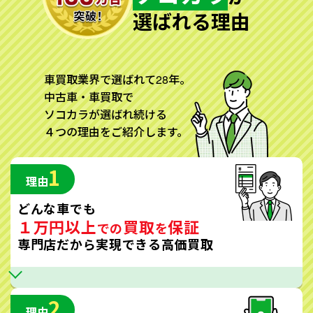
選ばれる理由
車買取業界で選ばれて28年。
中古車・車買取で
ソコカラが選ばれ続ける
４つの理由をご紹介します。
1
理由
どんな車でも
１万円以上
買取
保証
での
を
専門店だから実現できる高価買取
2
理由