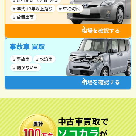
# 走行距離 10万km超え
# 年式 13年以上落ち
# 車検切れ
# 放置車両
相場を確認する
事故車 買取
# 事故車
# 水没車
# 動かない車
相場を確認する
中古車買取で
ソコカラ
が