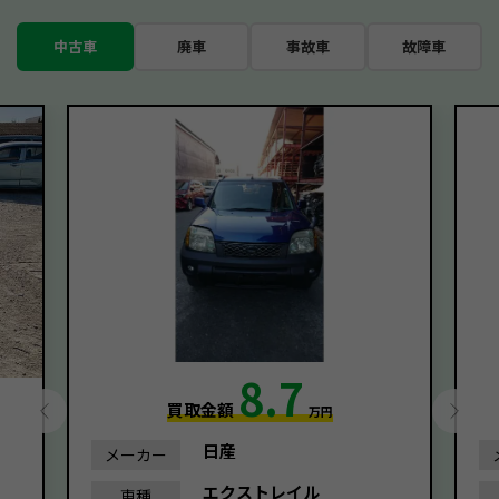
中古車
廃車
事故車
故障車
8.7
買取金額
万円
日産
メーカー
エクストレイル
車種