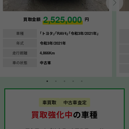
2,525,000
買取金額
円
車種
｢トヨタ｣｢RAV4｣｢令和3年/2021年｣
年式
令和3年/2021年
走行距離
4,866Km
車の状態
中古車
車買取
中古車査定
買取強化中
の車種