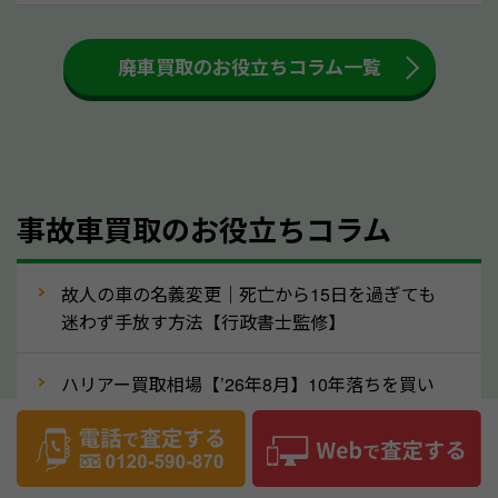
も高く売るためのコツです。洗車に関しては、特別に
大きな汚れがない限り必要はありません。査定に影響
廃車買取のお役立ちコラム一覧
するケースは少ないため、そのままお持ちいただいて
も大丈夫です。また、傷や破損がある場合、事前に修
理して査定する方法もあります。しかし、修理によっ
て上がる査定金額よりも、修理費用が高くなることも
事故車買取のお役立ちコラム
あるため、まずは高知県のソコカラへ車の状態につい
てお気軽にご相談ください。
⑥車の需要が高まるタイミングで売るのも
故人の車の名義変更｜死亡から15日を過ぎても
高価買取のポイント！
迷わず手放す方法【行政書士監修】
車を高く売るのなら、需要の高いタイミングを狙って
ハリアー買取相場【’26年8月】10年落ちを買い
買取依頼をするのもポイントです。車にも需要の高い
叩かれずに輸出で高く売るコツ
時期と低い時期があり、低い時期だと査定金額が抑え
めになる可能性もあります。逆に需要が高い時期であ
ヴェルファイア買取相場【’26年8月】10年落ち