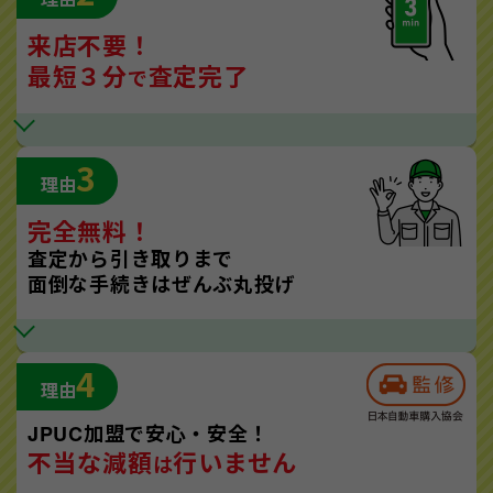
来店不要！
最短３分
査定完了
で
3
理由
完全無料！
査定から引き取りまで
面倒な手続きはぜんぶ丸投げ
4
理由
JPUC加盟で安心・安全！
不当な減額
行いません
は