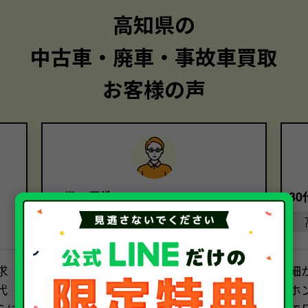
高知県の
中古車・廃車・事故車買取
お客様の声
40代・男性
3
高知県
求
担当者の方の電話対応は素晴らし
細
代
く、安心してお取引を進めることがで
ホ