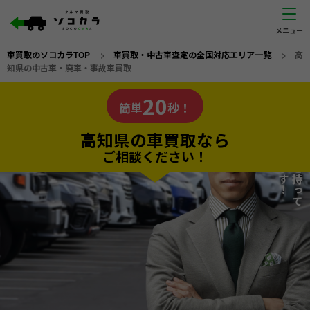
車買取のソコカラTOP
>
車買取・中古車査定の全国対応エリア一覧
>
高
知県の中古車・廃車・事故車買取
高知県
20
私たちが責任を持って
の車買取なら
簡単
秒！
査定いたします！
ソコカラの
高知県の車買取なら
ご相談ください！
20
入力完了！
秒で
無料で
カンタンWeb査定
電話か出張か、高い方の査定を提案。
高価買取!
だから
ご依頼いただいたお車を丁寧に査定いたします