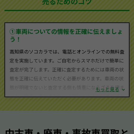
売るためのコツ
ソコカラは世界１１０か国に独自の販売ネットワーク
を持ち、国内に自社物流網、自社ヤードをもっている
ため、中間マージンがかかりません。だから高価買取
を実現し、お客様に利益を還元することができるので
①車両についての情報を正確に伝えましょ
す。
う！
高知県にお住まいであれば、まずはお気軽に（0120-
高知県のソコカラでは、電話とオンラインでの無料査
590-870）までお問い合わせ下さい。
定を実施しています。ご自宅からスマホだけで簡単に
査定・ご相談・見積もりはすべて無料で行います。安
査定が完了します。正確に査定するためには車両の状
心してお問い合わせください。
態を正確に伝えていただく必要があります。車両の状
態が明確でないと査定する側も慎重にならざるを得ま
もっと見る
せん。廃車・事故車査定する際はできるだけ車検証を
ご準備ください。車検証があることで車両状態や年式
を正確に把握し、査定することができるため、査定価
格が上がりやすくなります。廃車・事故車査定の際に
中古車・廃車・事故車買取と
質問させていただく内容は以下の通りとなります。