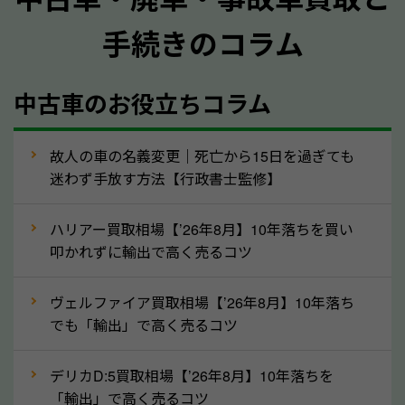
手続きのコラム
メーカー／車種
年式
中古車のお役立ちコラム
型式／グレード
走行距離（例：約〇万キロ）
車検の満了日
故人の車の名義変更｜死亡から15日を過ぎても
迷わず手放す方法【行政書士監修】
内装や外装の状態
上記の情報を正確にお伝えいただくことで、正確な査
ハリアー買取相場【’26年8月】10年落ちを買い
定を行い高価買取価格をつけやすくなります。
叩かれずに輸出で高く売るコツ
②自動車税の還付金は早く売るほど多く返
ヴェルファイア買取相場【’26年8月】10年落ち
ってきます！
でも「輸出」で高く売るコツ
自動車税の還付金は、先に年払いしていた自動車税が
月割りで返還されるものです。ですから、自動車税の
デリカD:5買取相場【’26年8月】10年落ちを
「輸出」で高く売るコツ
還付金は早めに売却するほど多く還付されます。不要