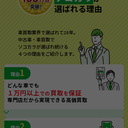
選ばれる理由
車買取業界で選ばれて28年。
中古車・車買取で
ソコカラが選ばれ続ける
４つの理由をご紹介します。
1
理由
どんな車でも
１万円以上
買取
保証
での
を
専門店だから実現できる高価買取
2
理由