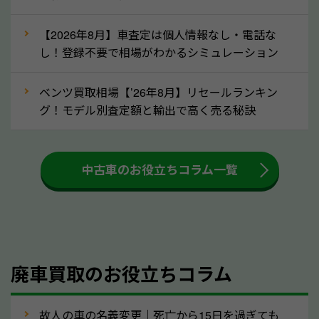
な車は早めに廃車手続きをしたほうが良いでしょう。
【2026年8月】車査定は個人情報なし・電話な
し！登録不要で相場がわかるシミュレーション
③自動車税の還付金の扱いについて確認し
ましょう！
ベンツ買取相場【’26年8月】リセールランキン
車を廃車にすると、自動車税の還付金を受け取ること
グ！モデル別査定額と輸出で高く売る秘訣
ができる場合があります。廃車買取業者の中には、還
付金をお客様に返還しない業者もあります。廃車査定
中古車のお役立ちコラム一覧
をする際には、自動車税の還付金の返還があるかどう
かを確認するようにしてください。高知県のソコカラ
では、自動車税の還付金をお客様に返還しております
のでご安心ください。
④人気の車種は廃車でも高価買取が可能！
廃車買取のお役立ちコラム
人気の車種は廃車の状態でも、高価買取が可能です。
特にスポーツカー・トラックのほか、海外で人気の国
故人の車の名義変更｜死亡から15日を過ぎても