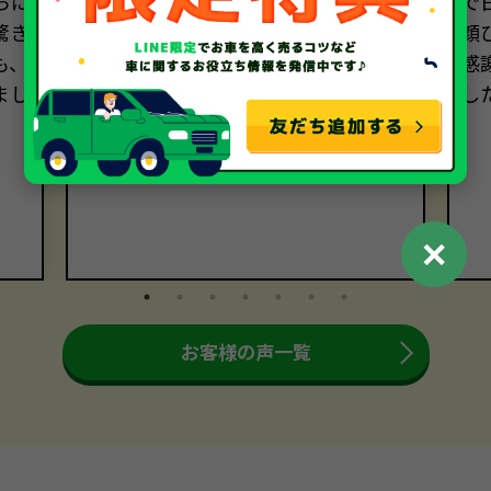
らに
きました。売却手続きも迅速かつ丁
で
驚き
寧でした。おかげさまで、売却に関
顔
も、
する全ての過程において大満足です。
感
まし
本当にありがとうございました。
し
。
✕
お客様の声一覧