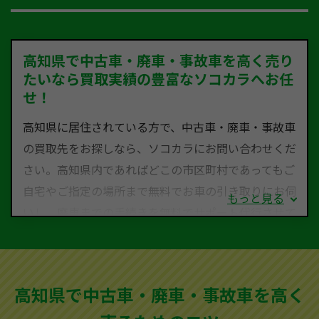
高知県で中古車・廃車・事故車を高く売り
たいなら買取実績の豊富なソコカラへお任
せ！
高知県に居住されている方で、中古車・廃車・事故車
の買取先をお探しなら、ソコカラにお問い合わせくだ
さい。高知県内であればどこの市区町村であってもご
自宅やご指定の場所まで無料でお車の引き取りにお伺
もっと見る
いし、廃車までの手続きを無料でサポート代行させて
いただきます。古くなった車・廃車・事故車・故障車
など動かない車、水害車、不動車、乗らなくなってし
まった車、車検が切れて動かすことができない車でも
高知県で中古車・廃車・事故車を高く
買取可能です。