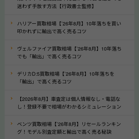
産車は高く買取が可能です。「廃車＝買取できない」
迷わず手放す方法【行政書士監修】
というイメージがありますが、高知県の「ソコカラ」
なら廃車の車も適正価格で買取できます。他社で買取
ハリアー買取相場【’26年8月】10年落ちを買い
拒否となった車も価格がつく可能性があるので、諦め
叩かれずに輸出で高く売るコツ
ずに高知県の「ソコカラ」にご相談ください。古い車
ヴェルファイア買取相場【’26年8月】10年落ち
でも高価買取が可能なケースは珍しくないため、まず
でも「輸出」で高く売るコツ
はWebで簡単にできる無料査定をお試しください。
実際の買取実績を、車のメーカーや状態ごとに「買取
デリカD:5買取相場【’26年8月】10年落ちを
実績」で確認できます。
「輸出」で高く売るコツ
⑤車内の簡単な清掃で買取価格アップも！
【2026年8月】車査定は個人情報なし・電話な
しばらく乗っていない車は、車内のシートや座席の下
し！登録不要で相場がわかるシミュレーション
が汚れていることも多いです。シミや汚れが付着して
いると、買取査定時に影響する可能性も考えられま
ベンツ買取相場【’26年8月】リセールランキン
す。車内の汚れは簡単な清掃だけで取り除けることも
グ！モデル別査定額と輸出で高く売る秘訣
多いため、査定前にチェックして、清掃をしておくの