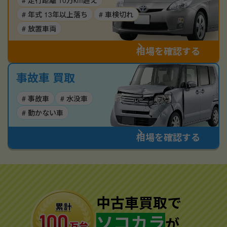
# 走行距離 10万km超え
# 年式 13年以上落ち
# 車検切れ
# 放置車両
相場を確認する
事故車 買取
# 事故車
# 水没車
# 動かない車
相場を確認する
中古車買取で
ソコカラ
が