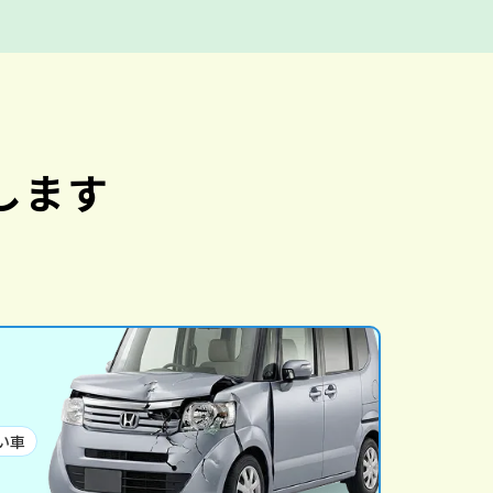
します
い車