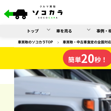
トップ
車を売る
事例・
車買取のソコカラTOP
>
車買取・中古車査定の全国対
20
熊本県
簡単
秒！
の車買取
ソコカラの