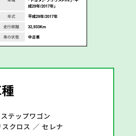
成29年/2017年｣
6
年式
平成29年/2017年
年式
平
走行距離
32,933Km
走行距離
1
車の状態
中古車
車の状態
車種
ステップワゴン
リスクロス ／
セレナ