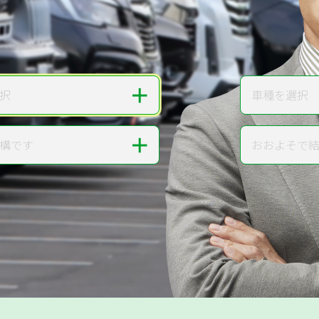
無料で
カンタンWeb査定
ご依頼いただいたお車を丁寧に査定いたします
＋
択
車種を選択
車種
＋
構です
おおよそで
走行距離
提案。
!
無料で査定する