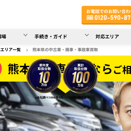
相場
手続き・ガイド
対応エリア
応エリア一覧
>
熊本県の中古車・廃車・事故車買取
熊本県の車買取なら
ご
なら
※当社調べ1998年4月～2025年3月末まで
20
入力完了！
秒で