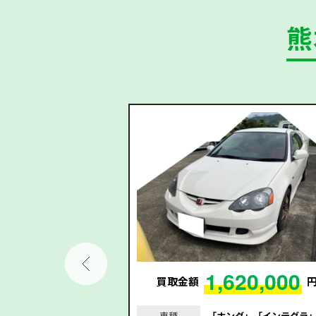
熊
6,000
1,620,000
円
買取金額
｣｢ヤリスクロス｣｢令
車種
「ホンダ」「インテグラ