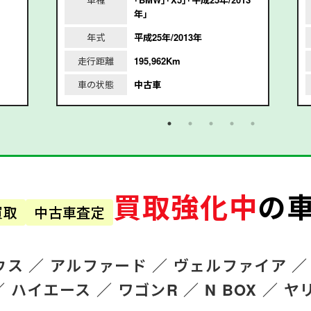
年｣
年式
平成25年/2013年
走行距離
195,962Km
車の状態
中古車
買取強化中
の
買取
中古車査定
ウス ／
アルファード
／
ヴェルファイア ／
／
ハイエース ／
ワゴンR
／
N BOX ／
ヤ