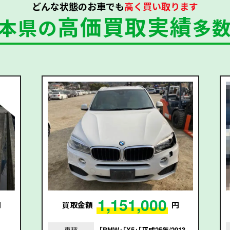
どんな状態のお車でも
高く買い取ります
高価買取実績
本県の
多
1,151,000
円
買取金額
円
」
車種
｢BMW｣｢X5｣｢平成25年/2013