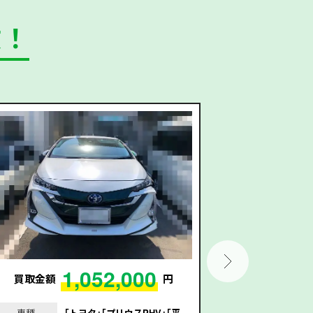
数！
1,052,000
買取金額
円
買取金額
車種
｢トヨタ｣｢プリウスPHV｣｢平
車種
｢