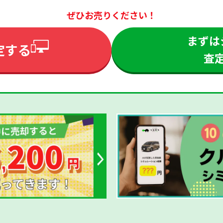
ぜひお売りください！
まずは
定する
査