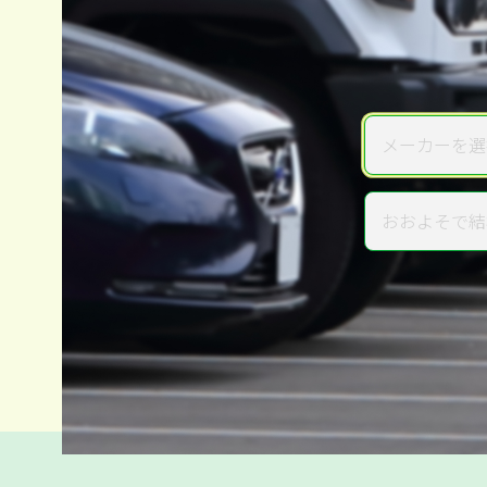
メーカーを選
メーカー
おおよそで結
年式
電話か出張か、高い方の査定を
高価買取
だから