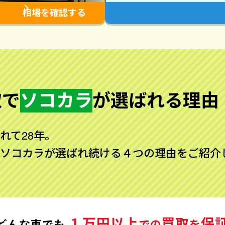
相場を確認する
取で
ソコカラ
が
選ばれる理由
れて28年。
ソコカラが選ばれ続ける４つの理由をご紹介
１万円以上
買取
保
どんな車でも
での
を