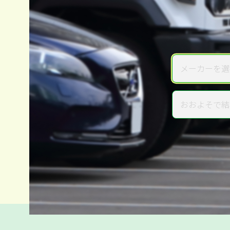
メーカーを選
メーカー
おおよそで結
年式
電話か出張か、高い方の査定を
高価買取
だから