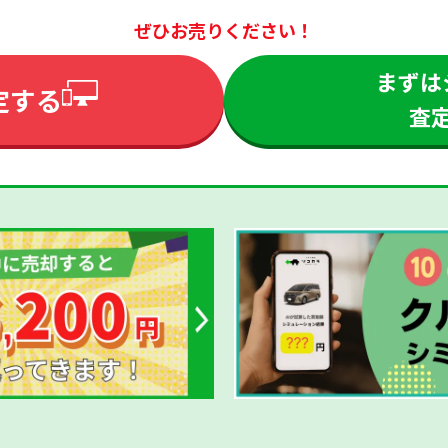
ぜひお売りください！
まずは
定する
査