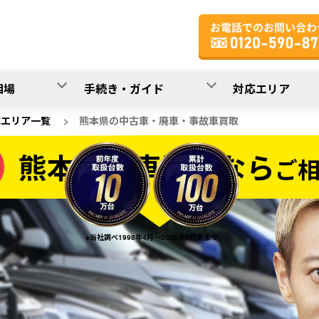
相場
手続き・ガイド
対応エリア
応エリア一覧
>
熊本県の中古車・廃車・事故車買取
熊本県の車買取なら
ご
なら
※当社調べ1998年4月～2025年3月末まで
20
入力完了！
秒で