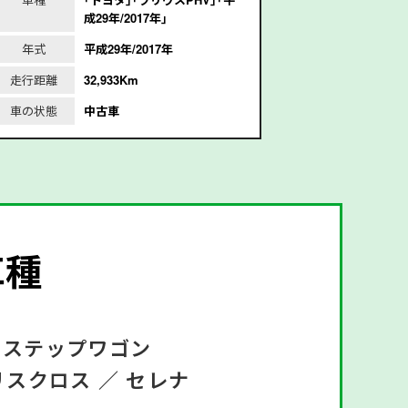
成29年/2017年｣
6
年式
平成29年/2017年
年式
平
走行距離
32,933Km
走行距離
1
車の状態
中古車
車の状態
車種
ステップワゴン
リスクロス ／
セレナ