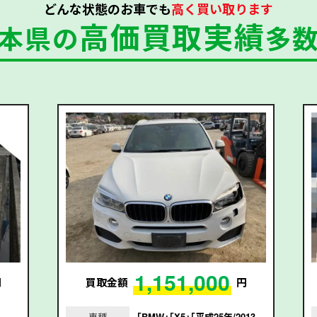
どんな状態のお車でも
高く買い取ります
高価買取実績
本県の
多
1,151,000
円
買取金額
円
」
車種
｢BMW｣｢X5｣｢平成25年/2013