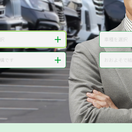
無料で
カンタンWeb査定
ご依頼いただいたお車を丁寧に査定いたします
＋
択
車種を選択
車種
＋
構です
おおよそで
走行距離
提案。
!
無料で査定する