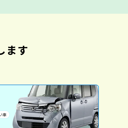
します
い車