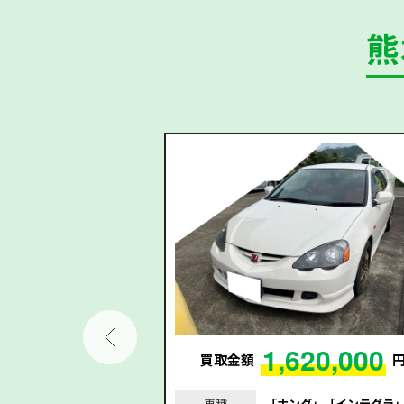
熊
6,000
1,620,000
円
買取金額
｣｢ヤリスクロス｣｢令
車種
「ホンダ」「インテグラ