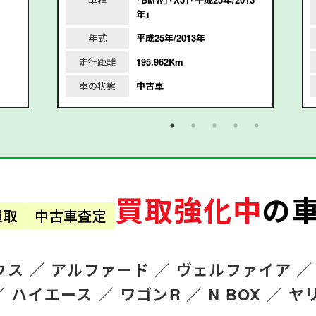
年｣
年式
平成25年/2013年
走行距離
195,962Km
車の状態
中古車
買取強化中
の
買取
中古車査定
ウス ／
アルファード
／
ヴェルファイア ／
／
ハイエース ／
ワゴンR
／
N BOX ／
ヤ