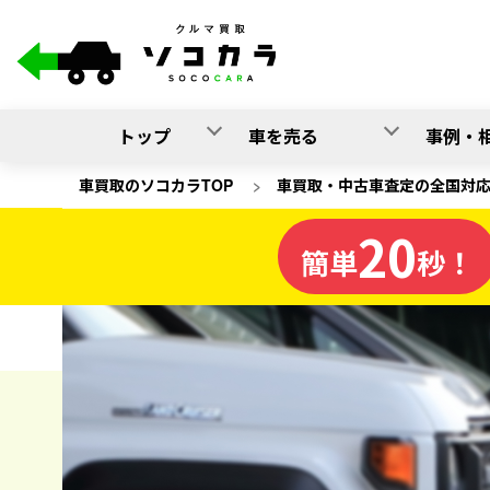
トップ
車を売る
事例・
車買取のソコカラTOP
>
車買取・中古車査定の全国対
20
熊本県
簡単
秒！
の車買取
ソコカラの