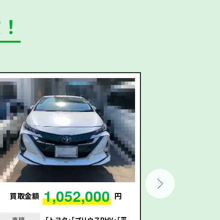
数！
1,052,000
買取金額
円
買取金額
車種
｢トヨタ｣｢プリウスPHV｣｢平
車種
｢