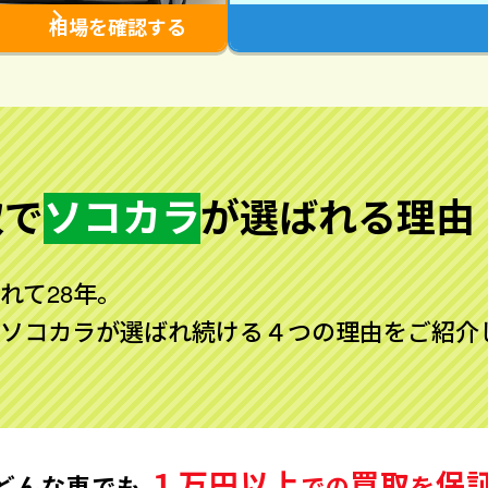
相場を確認する
取で
ソコカラ
が
選ばれる理由
れて28年。
ソコカラが選ばれ続ける４つの理由をご紹介
１万円以上
買取
保
どんな車でも
での
を