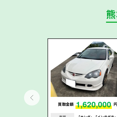
熊
6,000
1,620,000
円
買取金額
｣｢ヤリスクロス｣｢令
車種
「ホンダ」「インテグラ