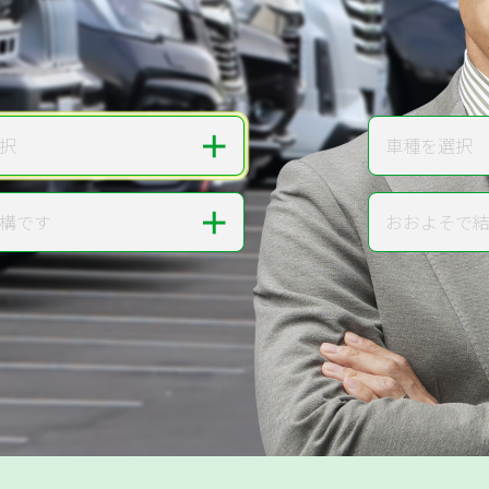
無料で
カンタンWeb査定
ご依頼いただいたお車を丁寧に査定いたします
＋
択
車種を選択
車種
＋
構です
おおよそで
走行距離
提案。
!
無料で査定する