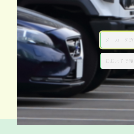
メーカーを選
メーカー
おおよそで結
年式
電話か出張か、高い方の査定を
高価買取
だから