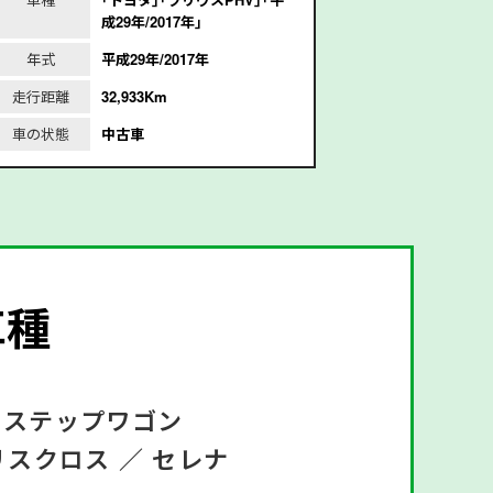
成29年/2017年｣
6
年式
平成29年/2017年
年式
平
走行距離
32,933Km
走行距離
1
車の状態
中古車
車の状態
車種
ステップワゴン
リスクロス ／
セレナ