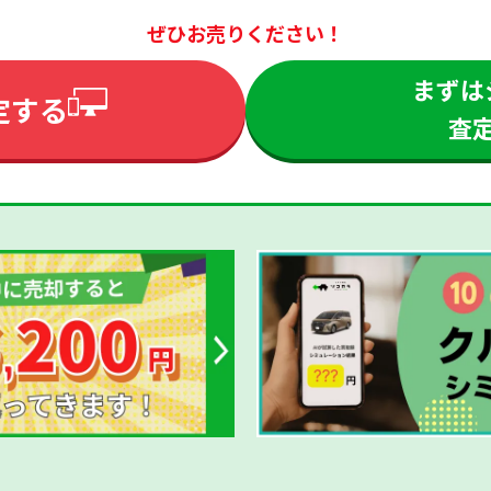
ぜひお売りください！
まずは
定する
査