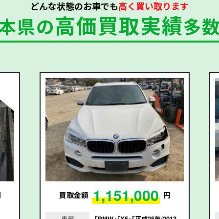
どんな状態のお車でも
高く買い取ります
高価買取実績
本県の
多
1,151,000
円
買取金額
円
」
車種
｢BMW｣｢X5｣｢平成25年/2013