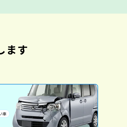
します
い車