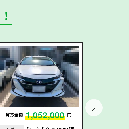
数！
1,052,000
買取金額
円
買取金額
車種
｢トヨタ｣｢プリウスPHV｣｢平
車種
｢