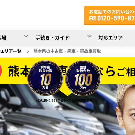
相場
手続き・ガイド
対応エリア
応エリア一覧
>
熊本県の中古車・廃車・事故車買取
熊本県の車買取なら
ご
なら
※当社調べ1998年4月～2025年3月末まで
20
入力完了！
秒で