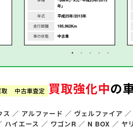
年｣
年式
平成25年/2013年
走行距離
195,962Km
車の状態
中古車
買取強化中
の
買取
中古車査定
ウス ／
アルファード
／
ヴェルファイア ／
／
ハイエース ／
ワゴンR
／
N BOX ／
ヤ