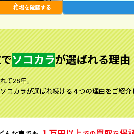
相場を確認する
取で
ソコカラ
が
選ばれる理由
れて28年。
ソコカラが選ばれ続ける４つの理由をご紹介
１万円以上
買取
保
どんな車でも
での
を