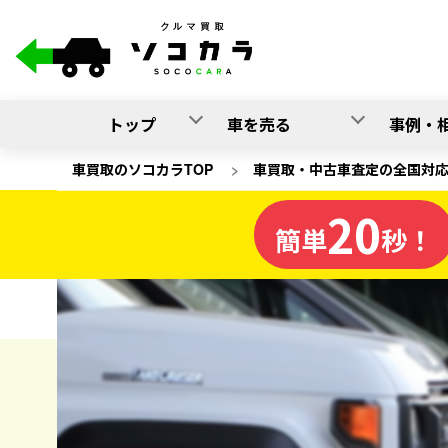
トップ
車を売る
事例・
車買取のソコカラTOP
>
車買取・中古車査定の全国対
20
熊本県
簡単
秒！
の車買取
ソコカラの