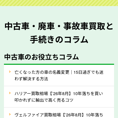
ご準備ください。車検証があることで車両状態や年式
を正確に把握し、査定することができるため、査定価
格が上がりやすくなります。廃車・事故車査定の際に
中古車・廃車・事故車買取と
質問させていただく内容は以下の通りとなります。
手続きのコラム
メーカー／車種
年式
中古車のお役立ちコラム
型式／グレード
走行距離（例：約〇万キロ）
車検の満了日
亡くなった方の車の名義変更｜15日過ぎでも迷
わず解決する方法
内装や外装の状態
上記の情報を正確にお伝えいただくことで、正確な査
ハリアー買取相場【’26年8月】10年落ちを買い
定を行い高価買取価格をつけやすくなります。
叩かれずに輸出で高く売るコツ
②自動車税の還付金は早く売るほど多く返
ヴェルファイア買取相場【’26年8月】10年落ち
ってきます！