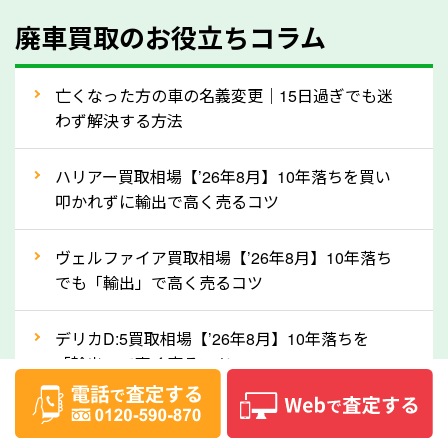
④人気の車種は廃車でも高価買取が可能！
廃車買取のお役立ちコラム
人気の車種は廃車の状態でも、高価買取が可能です。
特にスポーツカー・トラックのほか、海外で人気の国
亡くなった方の車の名義変更｜15日過ぎでも迷
産車は高く買取が可能です。「廃車＝買取できない」
わず解決する方法
というイメージがありますが、京都府の「ソコカラ」
なら廃車の車も適正価格で買取できます。他社で買取
ハリアー買取相場【’26年8月】10年落ちを買い
拒否となった車も価格がつく可能性があるので、諦め
叩かれずに輸出で高く売るコツ
ずに京都府の「ソコカラ」にご相談ください。古い車
ヴェルファイア買取相場【’26年8月】10年落ち
でも高価買取が可能なケースは珍しくないため、まず
でも「輸出」で高く売るコツ
はWebで簡単にできる無料査定をお試しください。
実際の買取実績を、車のメーカーや状態ごとに「買取
デリカD:5買取相場【’26年8月】10年落ちを
実績」で確認できます。
「輸出」で高く売るコツ
⑤車内の簡単な清掃で買取価格アップも！
【2026年8月】車査定は個人情報なし・電話な
しばらく乗っていない車は、車内のシートや座席の下
し！登録不要で相場がわかるシミュレーション