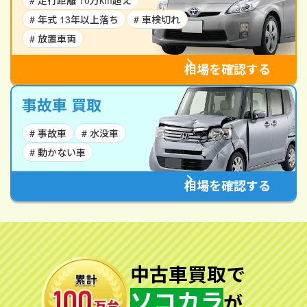
# 走行距離 10万km超え
# 年式 13年以上落ち
# 車検切れ
# 放置車両
相場を確認する
事故車 買取
# 事故車
# 水没車
# 動かない車
相場を確認する
中古車買取で
ソコカラ
が