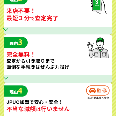
来店不要！
最短３分
査定完了
で
3
理由
完全無料！
査定から引き取りまで
面倒な手続きはぜんぶ丸投げ
4
理由
JPUC加盟で安心・安全！
不当な減額
行いません
は