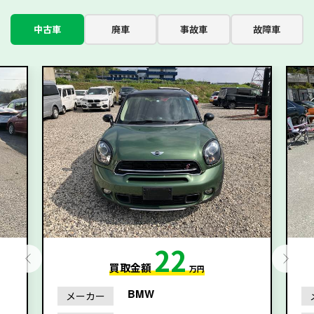
中古車
廃車
事故車
故障車
22
買取金額
万円
BMW
メーカー