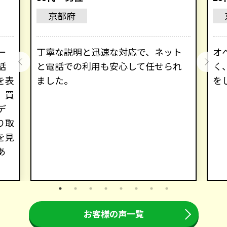
京都府
ー
丁寧な説明と迅速な対応で、ネット
オ
話
と電話での利用も安心して任せられ
く
を表
ました。
を
。買
デ
り取
を見
あ
お客様の声一覧