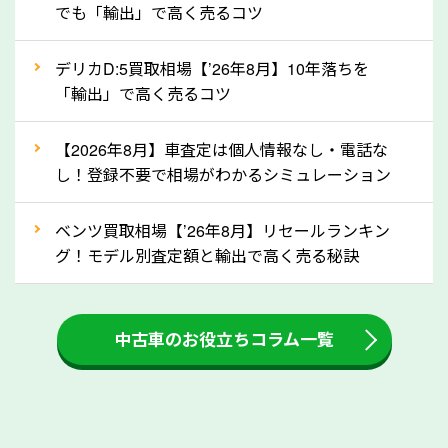
でも「輸出」で高く売るコツ
自動車税の還付金は、先に年払いしていた自動車税が
月割りで返還されるものです。ですから、自動車税の
デリカD:5買取相場【’26年8月】10年落ちを
「輸出」で高く売るコツ
還付金は早めに売却するほど多く還付されます。不要
な車は早めに廃車手続きをしたほうが良いでしょう。
【2026年8月】車査定は個人情報なし・電話な
し！登録不要で相場がわかるシミュレーション
③自動車税の還付金の扱いについて確認し
ましょう！
ベンツ買取相場【’26年8月】リセールランキン
車を廃車にすると、自動車税の還付金を受け取ること
グ！モデル別査定額と輸出で高く売る秘訣
ができる場合があります。廃車買取業者の中には、還
付金をお客様に返還しない業者もあります。廃車査定
中古車のお役立ちコラム一覧
をする際には、自動車税の還付金の返還があるかどう
かを確認するようにしてください。京都府のソコカラ
では、自動車税の還付金をお客様に返還しております
のでご安心ください。