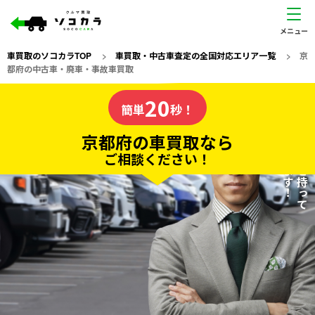
車買取のソコカラTOP
>
車買取・中古車査定の全国対応エリア一覧
>
京
都府の中古車・廃車・事故車買取
京都府
20
私たちが責任を持って
の車買取なら
簡単
秒！
査定いたします！
ソコカラの
京都府の車買取なら
ご相談ください！
20
入力完了！
秒で
無料で
カンタンWeb査定
電話か出張か、高い方の査定を提案。
高価買取!
だから
ご依頼いただいたお車を丁寧に査定いたします