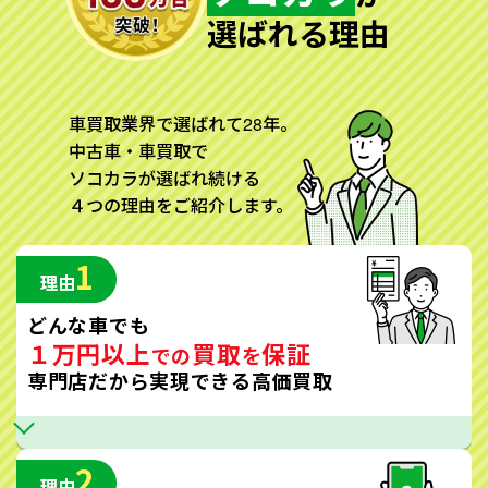
選ばれる理由
車買取業界で選ばれて28年。
中古車・車買取で
ソコカラが選ばれ続ける
４つの理由をご紹介します。
1
理由
どんな車でも
１万円以上
買取
保証
での
を
専門店だから実現できる高価買取
2
理由