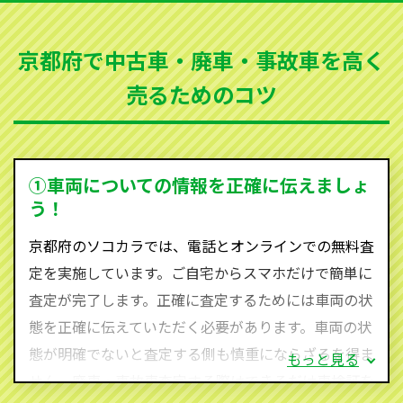
など動かない車、水害車、不動車、乗らなくなってし
まった車、車検が切れて動かすことができない車でも
京都府で中古車・廃車・事故車を高く
買取可能です。
売るためのコツ
ソコカラは世界１１０か国に独自の販売ネットワーク
を持ち、国内に自社物流網、自社ヤードをもっている
ため、中間マージンがかかりません。だから高価買取
を実現し、お客様に利益を還元することができるので
①車両についての情報を正確に伝えましょ
す。
う！
京都府にお住まいであれば、まずはお気軽に（0120-
京都府のソコカラでは、電話とオンラインでの無料査
590-870）までお問い合わせ下さい。
定を実施しています。ご自宅からスマホだけで簡単に
査定・ご相談・見積もりはすべて無料で行います。安
査定が完了します。正確に査定するためには車両の状
心してお問い合わせください。
態を正確に伝えていただく必要があります。車両の状
態が明確でないと査定する側も慎重にならざるを得ま
もっと見る
せん。廃車・事故車査定する際はできるだけ車検証を