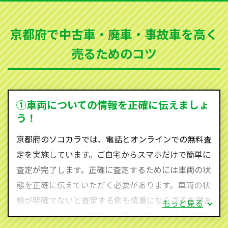
など動かない車、水害車、不動車、乗らなくなってし
まった車、車検が切れて動かすことができない車でも
京都府で中古車・廃車・事故車を高く
買取可能です。
売るためのコツ
ソコカラは世界１１０か国に独自の販売ネットワーク
を持ち、国内に自社物流網、自社ヤードをもっている
ため、中間マージンがかかりません。だから高価買取
を実現し、お客様に利益を還元することができるので
①車両についての情報を正確に伝えましょ
す。
う！
京都府にお住まいであれば、まずはお気軽に（0120-
京都府のソコカラでは、電話とオンラインでの無料査
590-870）までお問い合わせ下さい。
定を実施しています。ご自宅からスマホだけで簡単に
査定・ご相談・見積もりはすべて無料で行います。安
査定が完了します。正確に査定するためには車両の状
心してお問い合わせください。
態を正確に伝えていただく必要があります。車両の状
態が明確でないと査定する側も慎重にならざるを得ま
もっと見る
せん。廃車・事故車査定する際はできるだけ車検証を