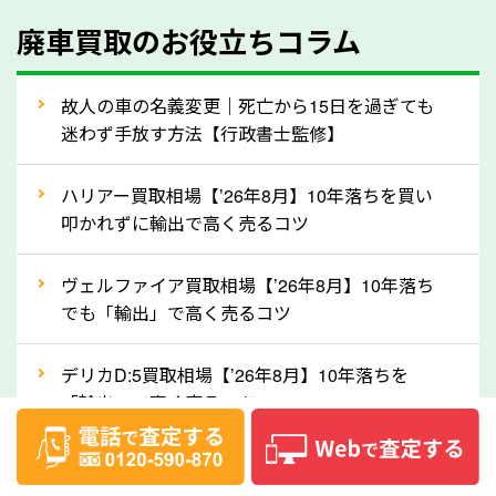
④人気の車種は廃車でも高価買取が可能！
廃車買取のお役立ちコラム
人気の車種は廃車の状態でも、高価買取が可能です。
特にスポーツカー・トラックのほか、海外で人気の国
故人の車の名義変更｜死亡から15日を過ぎても
産車は高く買取が可能です。「廃車＝買取できない」
迷わず手放す方法【行政書士監修】
というイメージがありますが、京都府の「ソコカラ」
なら廃車の車も適正価格で買取できます。他社で買取
ハリアー買取相場【’26年8月】10年落ちを買い
拒否となった車も価格がつく可能性があるので、諦め
叩かれずに輸出で高く売るコツ
ずに京都府の「ソコカラ」にご相談ください。古い車
ヴェルファイア買取相場【’26年8月】10年落ち
でも高価買取が可能なケースは珍しくないため、まず
でも「輸出」で高く売るコツ
はWebで簡単にできる無料査定をお試しください。
実際の買取実績を、車のメーカーや状態ごとに「買取
デリカD:5買取相場【’26年8月】10年落ちを
実績」で確認できます。
「輸出」で高く売るコツ
⑤車内の簡単な清掃で買取価格アップも！
【2026年8月】車査定は個人情報なし・電話な
しばらく乗っていない車は、車内のシートや座席の下
し！登録不要で相場がわかるシミュレーション