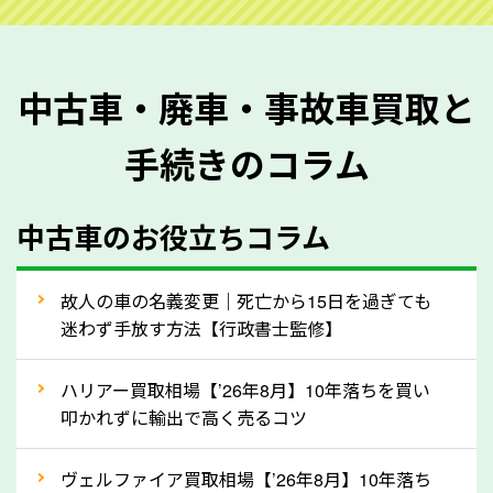
ご準備ください。車検証があることで車両状態や年式
を正確に把握し、査定することができるため、査定価
格が上がりやすくなります。廃車・事故車査定の際に
中古車・廃車・事故車買取と
質問させていただく内容は以下の通りとなります。
手続きのコラム
メーカー／車種
年式
中古車のお役立ちコラム
型式／グレード
走行距離（例：約〇万キロ）
車検の満了日
故人の車の名義変更｜死亡から15日を過ぎても
迷わず手放す方法【行政書士監修】
内装や外装の状態
上記の情報を正確にお伝えいただくことで、正確な査
ハリアー買取相場【’26年8月】10年落ちを買い
定を行い高価買取価格をつけやすくなります。
叩かれずに輸出で高く売るコツ
②自動車税の還付金は早く売るほど多く返
ヴェルファイア買取相場【’26年8月】10年落ち
ってきます！