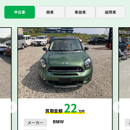
中古車
廃車
事故車
故障車
22
買取金額
万円
BMW
メーカー