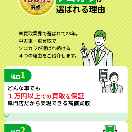
選ばれる理由
車買取業界で選ばれて28年。
中古車・車買取で
ソコカラが選ばれ続ける
４つの理由をご紹介します。
1
理由
どんな車でも
１万円以上
買取
保証
での
を
専門店だから実現できる高価買取
2
理由