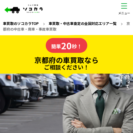
車買取のソコカラTOP
>
車買取・中古車査定の全国対応エリア一覧
>
京
都府の中古車・廃車・事故車買取
京都府
20
私たちが責任を持って
の車買取なら
簡単
秒！
査定いたします！
ソコカラの
京都府の車買取なら
ご相談ください！
20
入力完了！
秒で
無料で
カンタンWeb査定
電話か出張か、高い方の査定を提案。
高価買取!
だから
ご依頼いただいたお車を丁寧に査定いたします