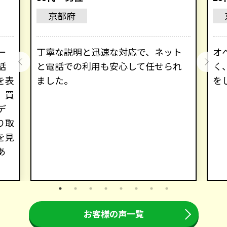
京都府
ー
丁寧な説明と迅速な対応で、ネット
オ
話
と電話での利用も安心して任せられ
く
を表
ました。
を
。買
デ
り取
を見
あ
お客様の声一覧