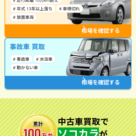
# 走行距離 10万km超え
# 年式 13年以上落ち
# 車検切れ
# 放置車両
相場を確認する
事故車 買取
# 事故車
# 水没車
# 動かない車
相場を確認する
中古車買取で
ソコカラ
が