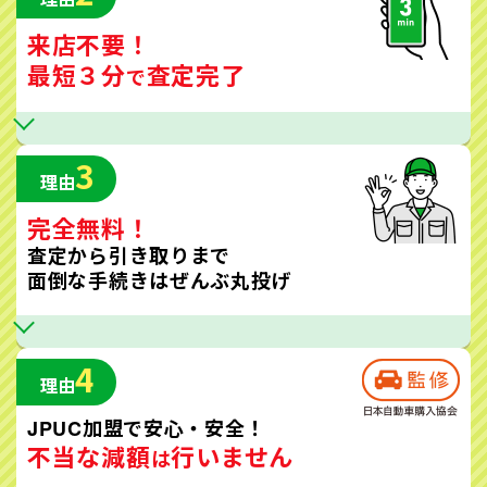
来店不要！
最短３分
査定完了
で
3
理由
完全無料！
査定から引き取りまで
面倒な手続きはぜんぶ丸投げ
4
理由
JPUC加盟で安心・安全！
不当な減額
行いません
は