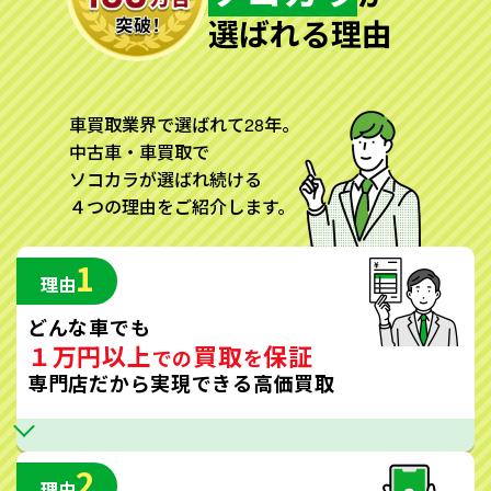
選ばれる理由
車買取業界で選ばれて28年。
中古車・車買取で
ソコカラが選ばれ続ける
４つの理由をご紹介します。
1
理由
どんな車でも
１万円以上
買取
保証
での
を
専門店だから実現できる高価買取
2
理由