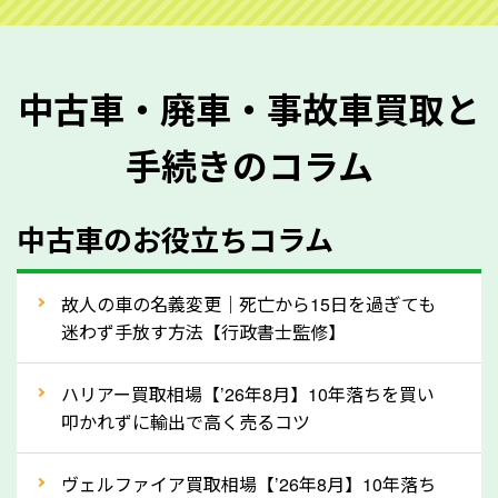
ご準備ください。車検証があることで車両状態や年式
を正確に把握し、査定することができるため、査定価
格が上がりやすくなります。廃車・事故車査定の際に
中古車・廃車・事故車買取と
質問させていただく内容は以下の通りとなります。
手続きのコラム
メーカー／車種
年式
中古車のお役立ちコラム
型式／グレード
走行距離（例：約〇万キロ）
車検の満了日
故人の車の名義変更｜死亡から15日を過ぎても
迷わず手放す方法【行政書士監修】
内装や外装の状態
上記の情報を正確にお伝えいただくことで、正確な査
ハリアー買取相場【’26年8月】10年落ちを買い
定を行い高価買取価格をつけやすくなります。
叩かれずに輸出で高く売るコツ
②自動車税の還付金は早く売るほど多く返
ヴェルファイア買取相場【’26年8月】10年落ち
ってきます！