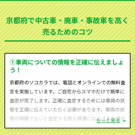
など動かない車、水害車、不動車、乗らなくなってし
まった車、車検が切れて動かすことができない車でも
京都府で中古車・廃車・事故車を高く
買取可能です。
売るためのコツ
ソコカラは世界１１０か国に独自の販売ネットワーク
を持ち、国内に自社物流網、自社ヤードをもっている
ため、中間マージンがかかりません。だから高価買取
を実現し、お客様に利益を還元することができるので
①車両についての情報を正確に伝えましょ
す。
う！
京都府にお住まいであれば、まずはお気軽に（0120-
京都府のソコカラでは、電話とオンラインでの無料査
590-870）までお問い合わせ下さい。
定を実施しています。ご自宅からスマホだけで簡単に
査定・ご相談・見積もりはすべて無料で行います。安
査定が完了します。正確に査定するためには車両の状
心してお問い合わせください。
態を正確に伝えていただく必要があります。車両の状
態が明確でないと査定する側も慎重にならざるを得ま
もっと見る
せん。廃車・事故車査定する際はできるだけ車検証を