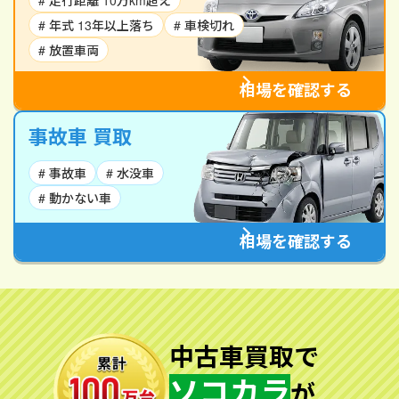
# 走行距離 10万km超え
# 年式 13年以上落ち
# 車検切れ
# 放置車両
相場を確認する
事故車 買取
# 事故車
# 水没車
# 動かない車
相場を確認する
中古車買取で
ソコカラ
が