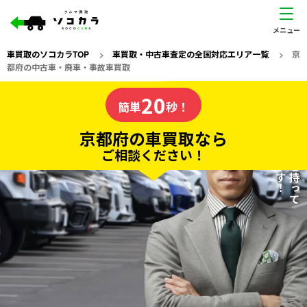
車買取のソコカラTOP
>
車買取・中古車査定の全国対応エリア一覧
>
京
都府の中古車・廃車・事故車買取
京都府
20
私たちが責任を持って
の車買取なら
簡単
秒！
査定いたします！
ソコカラの
京都府の車買取なら
ご相談ください！
20
入力完了！
秒で
無料で
カンタンWeb査定
電話か出張か、高い方の査定を提案。
高価買取!
だから
ご依頼いただいたお車を丁寧に査定いたします