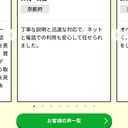
京都府
ー
丁寧な説明と迅速な対応で、ネット
オ
話
と電話での利用も安心して任せられ
く
を表
ました。
を
。買
デ
り取
を見
あ
お客様の声一覧