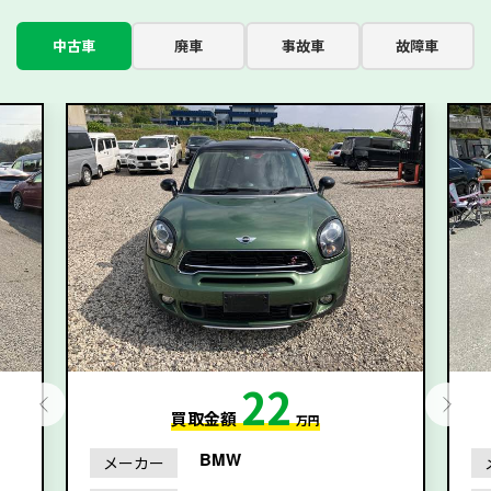
中古車
廃車
事故車
故障車
22
買取金額
万円
BMW
メーカー