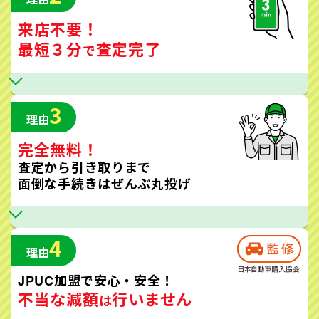
来店不要！
最短３分
査定完了
で
3
理由
完全無料！
査定から引き取りまで
面倒な手続きはぜんぶ丸投げ
4
理由
JPUC加盟で安心・安全！
不当な減額
行いません
は