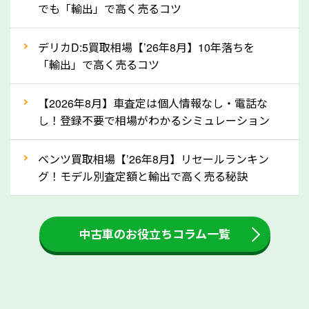
でも「輸出」で高く売るコツ
自動車税の還付金は、先に年払いしていた自動車税が
月割りで返還されるものです。ですから、自動車税の
デリカD:5買取相場【’26年8月】10年落ちを
「輸出」で高く売るコツ
還付金は早めに売却するほど多く還付されます。不要
な車は早めに廃車手続きをしたほうが良いでしょう。
【2026年8月】車査定は個人情報なし・電話な
し！登録不要で相場がわかるシミュレーション
③自動車税の還付金の扱いについて確認し
ましょう！
ベンツ買取相場【’26年8月】リセールランキン
車を廃車にすると、自動車税の還付金を受け取ること
グ！モデル別査定額と輸出で高く売る秘訣
ができる場合があります。廃車買取業者の中には、還
付金をお客様に返還しない業者もあります。廃車査定
中古車のお役立ちコラム一覧
をする際には、自動車税の還付金の返還があるかどう
かを確認するようにしてください。京都府のソコカラ
では、自動車税の還付金をお客様に返還しております
のでご安心ください。