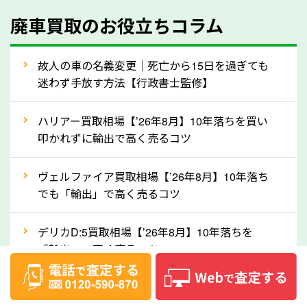
④人気の車種は廃車でも高価買取が可能！
廃車買取のお役立ちコラム
人気の車種は廃車の状態でも、高価買取が可能です。
特にスポーツカー・トラックのほか、海外で人気の国
故人の車の名義変更｜死亡から15日を過ぎても
産車は高く買取が可能です。「廃車＝買取できない」
迷わず手放す方法【行政書士監修】
というイメージがありますが、京都府の「ソコカラ」
なら廃車の車も適正価格で買取できます。他社で買取
ハリアー買取相場【’26年8月】10年落ちを買い
拒否となった車も価格がつく可能性があるので、諦め
叩かれずに輸出で高く売るコツ
ずに京都府の「ソコカラ」にご相談ください。古い車
ヴェルファイア買取相場【’26年8月】10年落ち
でも高価買取が可能なケースは珍しくないため、まず
でも「輸出」で高く売るコツ
はWebで簡単にできる無料査定をお試しください。
実際の買取実績を、車のメーカーや状態ごとに「買取
デリカD:5買取相場【’26年8月】10年落ちを
実績」で確認できます。
「輸出」で高く売るコツ
⑤車内の簡単な清掃で買取価格アップも！
【2026年8月】車査定は個人情報なし・電話な
しばらく乗っていない車は、車内のシートや座席の下
し！登録不要で相場がわかるシミュレーション