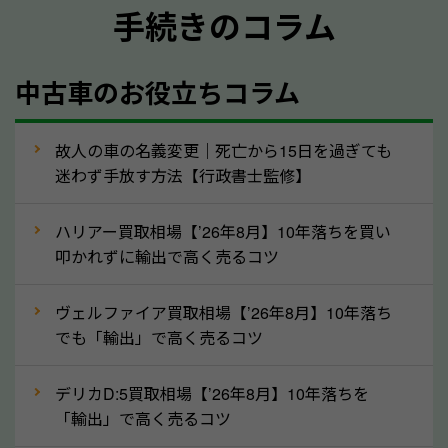
手続きのコラム
メーカー／車種
年式
中古車のお役立ちコラム
型式／グレード
走行距離（例：約〇万キロ）
車検の満了日
故人の車の名義変更｜死亡から15日を過ぎても
迷わず手放す方法【行政書士監修】
内装や外装の状態
上記の情報を正確にお伝えいただくことで、正確な査
ハリアー買取相場【’26年8月】10年落ちを買い
定を行い高価買取価格をつけやすくなります。
叩かれずに輸出で高く売るコツ
②自動車税の還付金は早く売るほど多く返
ヴェルファイア買取相場【’26年8月】10年落ち
ってきます！
でも「輸出」で高く売るコツ
自動車税の還付金は、先に年払いしていた自動車税が
月割りで返還されるものです。ですから、自動車税の
デリカD:5買取相場【’26年8月】10年落ちを
「輸出」で高く売るコツ
還付金は早めに売却するほど多く還付されます。不要