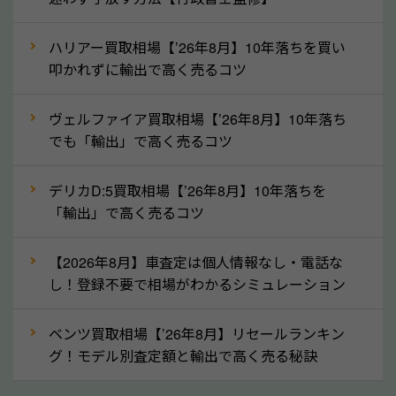
というイメージがありますが、三重県の「ソコカラ」
なら廃車の車も適正価格で買取できます。他社で買取
ハリアー買取相場【’26年8月】10年落ちを買い
拒否となった車も価格がつく可能性があるので、諦め
叩かれずに輸出で高く売るコツ
ずに三重県の「ソコカラ」にご相談ください。古い車
ヴェルファイア買取相場【’26年8月】10年落ち
でも高価買取が可能なケースは珍しくないため、まず
でも「輸出」で高く売るコツ
はWebで簡単にできる無料査定をお試しください。
実際の買取実績を、車のメーカーや状態ごとに「買取
デリカD:5買取相場【’26年8月】10年落ちを
実績」で確認できます。
「輸出」で高く売るコツ
⑤車内の簡単な清掃で買取価格アップも！
【2026年8月】車査定は個人情報なし・電話な
しばらく乗っていない車は、車内のシートや座席の下
し！登録不要で相場がわかるシミュレーション
が汚れていることも多いです。シミや汚れが付着して
いると、買取査定時に影響する可能性も考えられま
ベンツ買取相場【’26年8月】リセールランキン
す。車内の汚れは簡単な清掃だけで取り除けることも
グ！モデル別査定額と輸出で高く売る秘訣
多いため、査定前にチェックして、清掃をしておくの