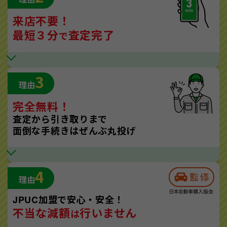
来店不要！
最短３分
査定完了
で
3
理由
完全無料！
査定から引き取りまで
面倒な手続きはぜんぶ丸投げ
4
理由
JPUC加盟で安心・安全！
不当な減額
行いません
は