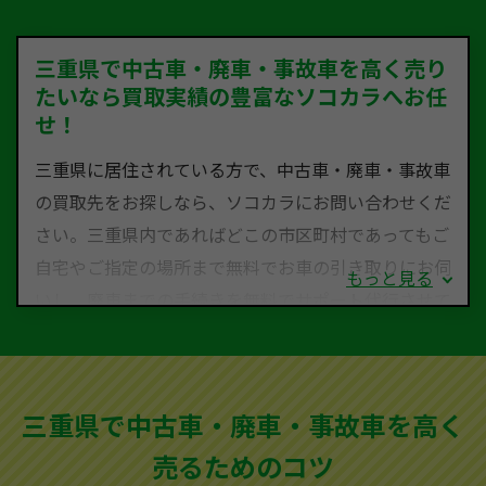
三重県で中古車・廃車・事故車を高く売り
たいなら買取実績の豊富なソコカラへお任
せ！
三重県に居住されている方で、中古車・廃車・事故車
の買取先をお探しなら、ソコカラにお問い合わせくだ
さい。三重県内であればどこの市区町村であってもご
自宅やご指定の場所まで無料でお車の引き取りにお伺
もっと見る
いし、廃車までの手続きを無料でサポート代行させて
いただきます。古くなった車・廃車・事故車・故障車
など動かない車、水害車、不動車、乗らなくなってし
まった車、車検が切れて動かすことができない車でも
三重県で中古車・廃車・事故車を高く
買取可能です。
売るためのコツ
ソコカラは世界１１０か国に独自の販売ネットワーク