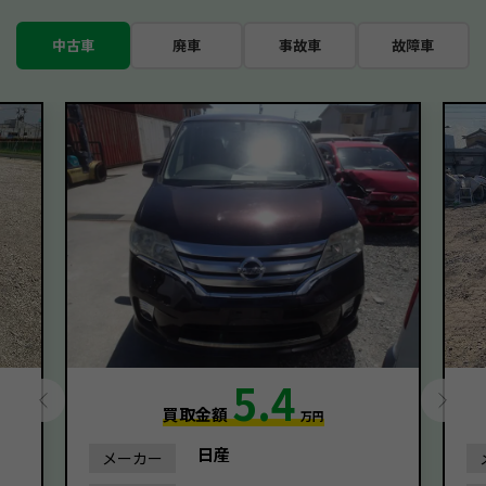
中古車
廃車
事故車
故障車
5.4
買取金額
万円
日産
メーカー