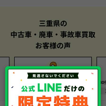
三重県の
中古車・廃車・事故車買取
お客様の声
30代・女性
3
三重県