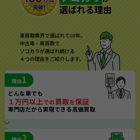
選ばれる理由
車買取業界で選ばれて28年。
中古車・車買取で
ソコカラが選ばれ続ける
４つの理由をご紹介します。
1
理由
どんな車でも
１万円以上
買取
保証
での
を
専門店だから実現できる高価買取
2
理由