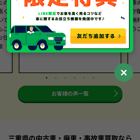
たの
ディーラーでの廃車手続きに1万円以
車
高く
上かかるといわれ、電話相談しまし
が
いで
た。無料で廃車できると思っていた
無
もご
ので、買い取っていただけて本当に助
う
お任
かりました！
ま
✕
お客様の声一覧
三重県の中古車・廃車・事故車買取なら