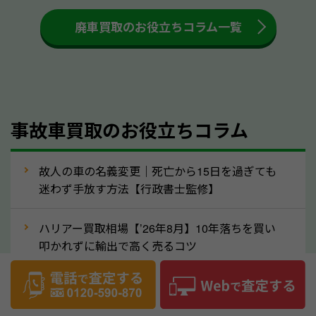
も高く売るためのコツです。洗車に関しては、特別に
大きな汚れがない限り必要はありません。査定に影響
廃車買取のお役立ちコラム一覧
するケースは少ないため、そのままお持ちいただいて
も大丈夫です。また、傷や破損がある場合、事前に修
理して査定する方法もあります。しかし、修理によっ
て上がる査定金額よりも、修理費用が高くなることも
事故車買取のお役立ちコラム
あるため、まずは三重県のソコカラへ車の状態につい
てお気軽にご相談ください。
⑥車の需要が高まるタイミングで売るのも
故人の車の名義変更｜死亡から15日を過ぎても
高価買取のポイント！
迷わず手放す方法【行政書士監修】
車を高く売るのなら、需要の高いタイミングを狙って
ハリアー買取相場【’26年8月】10年落ちを買い
買取依頼をするのもポイントです。車にも需要の高い
叩かれずに輸出で高く売るコツ
時期と低い時期があり、低い時期だと査定金額が抑え
めになる可能性もあります。逆に需要が高い時期であ
ヴェルファイア買取相場【’26年8月】10年落ち
れば、高い価格でも買取やすくなります。一般的に新
でも「輸出」で高く売るコツ