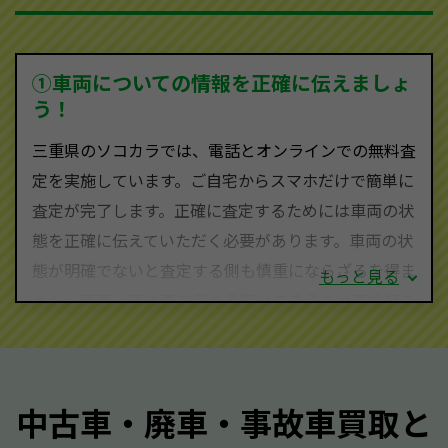
を持ち、国内に自社物流網、自社ヤードをもっている
ため、中間マージンがかかりません。だから高価買取
を実現し、お客様に利益を還元することができるので
①車両についての情報を正確に伝えましょ
す。
う！
三重県にお住まいであれば、まずはお気軽に（0120-
三重県のソコカラでは、電話とオンラインでの無料査
590-870）までお問い合わせ下さい。
定を実施しています。ご自宅からスマホだけで簡単に
査定・ご相談・見積もりはすべて無料で行います。安
査定が完了します。正確に査定するためには車両の状
心してお問い合わせください。
態を正確に伝えていただく必要があります。車両の状
態が明確でないと査定する側も慎重にならざるを得ま
もっと見る
せん。廃車・事故車査定する際はできるだけ車検証を
ご準備ください。車検証があることで車両状態や年式
を正確に把握し、査定することができるため、査定価
格が上がりやすくなります。廃車・事故車査定の際に
中古車・廃車・事故車買取と
質問させていただく内容は以下の通りとなります。