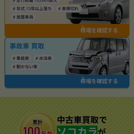
# 走行距離 10万km超え
# 年式 13年以上落ち
# 車検切れ
# 放置車両
相場を確認する
事故車 買取
# 事故車
# 水没車
# 動かない車
相場を確認する
中古車買取で
ソコカラ
が