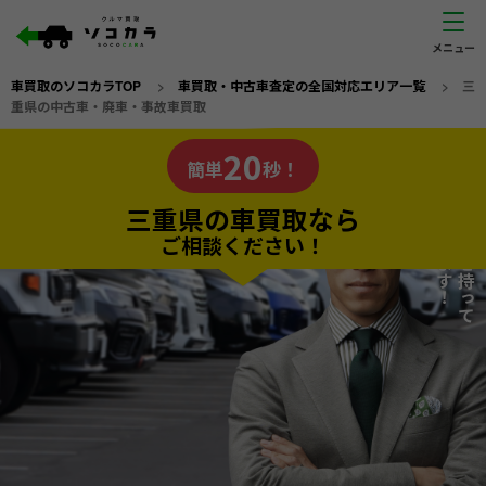
車買取のソコカラTOP
>
車買取・中古車査定の全国対応エリア一覧
>
三
重県の中古車・廃車・事故車買取
三重県
20
私たちが責任を持って
の車買取なら
簡単
秒！
査定いたします！
ソコカラの
三重県の車買取なら
ご相談ください！
20
入力完了！
秒で
無料で
カンタンWeb査定
電話か出張か、高い方の査定を提案。
高価買取!
だから
ご依頼いただいたお車を丁寧に査定いたします