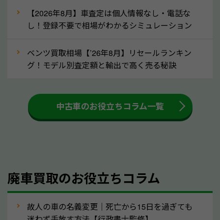
な車は早めに廃車手続きをしたほうが良いでしょう。
【2026年8月】車査定は個人情報なし・電話な
し！登録不要で相場がわかるシミュレーション
③自動車税の還付金の扱いについて確認し
ましょう！
ベンツ買取相場【’26年8月】リセールランキン
車を廃車にすると、自動車税の還付金を受け取ること
グ！モデル別査定額と輸出で高く売る秘訣
ができる場合があります。廃車買取業者の中には、還
付金をお客様に返還しない業者もあります。廃車査定
中古車のお役立ちコラム一覧
をする際には、自動車税の還付金の返還があるかどう
かを確認するようにしてください。三重県のソコカラ
では、自動車税の還付金をお客様に返還しております
のでご安心ください。
④人気の車種は廃車でも高価買取が可能！
廃車買取のお役立ちコラム
人気の車種は廃車の状態でも、高価買取が可能です。
特にスポーツカー・トラックのほか、海外で人気の国
故人の車の名義変更｜死亡から15日を過ぎても
産車は高く買取が可能です。「廃車＝買取できない」
迷わず手放す方法【行政書士監修】