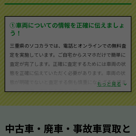
を持ち、国内に自社物流網、自社ヤードをもっている
ため、中間マージンがかかりません。だから高価買取
を実現し、お客様に利益を還元することができるので
①車両についての情報を正確に伝えましょ
す。
う！
三重県にお住まいであれば、まずはお気軽に（0120-
三重県のソコカラでは、電話とオンラインでの無料査
590-870）までお問い合わせ下さい。
定を実施しています。ご自宅からスマホだけで簡単に
査定・ご相談・見積もりはすべて無料で行います。安
査定が完了します。正確に査定するためには車両の状
心してお問い合わせください。
態を正確に伝えていただく必要があります。車両の状
態が明確でないと査定する側も慎重にならざるを得ま
もっと見る
せん。廃車・事故車査定する際はできるだけ車検証を
ご準備ください。車検証があることで車両状態や年式
を正確に把握し、査定することができるため、査定価
格が上がりやすくなります。廃車・事故車査定の際に
中古車・廃車・事故車買取と
質問させていただく内容は以下の通りとなります。