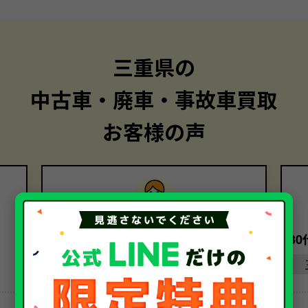
三重県の
中古車・廃車・事故車買取
お客様の声
30代・女性
3
三重県