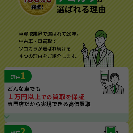
選ばれる理由
車買取業界で選ばれて28年。
中古車・車買取で
ソコカラが選ばれ続ける
４つの理由をご紹介します。
1
理由
どんな車でも
１万円以上
買取
保証
での
を
専門店だから実現できる高価買取
2
理由