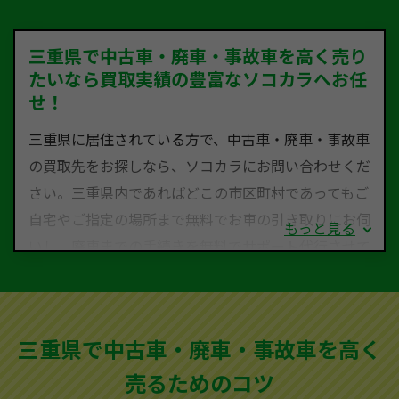
三重県で中古車・廃車・事故車を高く売り
たいなら買取実績の豊富なソコカラへお任
せ！
三重県に居住されている方で、中古車・廃車・事故車
の買取先をお探しなら、ソコカラにお問い合わせくだ
さい。三重県内であればどこの市区町村であってもご
自宅やご指定の場所まで無料でお車の引き取りにお伺
もっと見る
いし、廃車までの手続きを無料でサポート代行させて
いただきます。古くなった車・廃車・事故車・故障車
など動かない車、水害車、不動車、乗らなくなってし
まった車、車検が切れて動かすことができない車でも
三重県で中古車・廃車・事故車を高く
買取可能です。
売るためのコツ
ソコカラは世界１１０か国に独自の販売ネットワーク