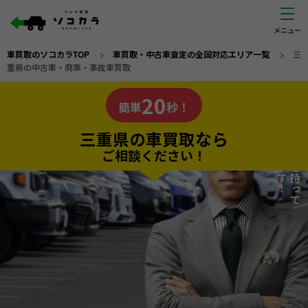
車買取のソコカラTOP
>
車買取・中古車査定の全国対応エリア一覧
>
三
重県の中古車・廃車・事故車買取
三重県
20
私たちが責任を持って
の車買取なら
簡単
秒！
査定いたします！
ソコカラの
三重県の車買取なら
ご相談ください！
20
入力完了！
秒で
無料で
カンタンWeb査定
電話か出張か、高い方の査定を提案。
高価買取!
だから
ご依頼いただいたお車を丁寧に査定いたします