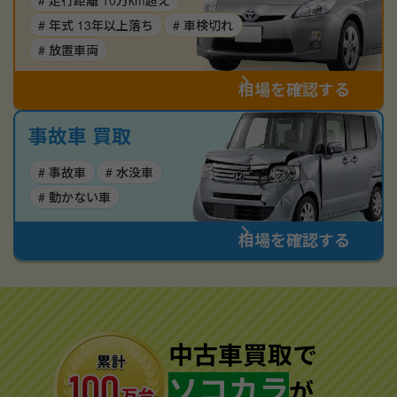
# 走行距離 10万km超え
# 年式 13年以上落ち
# 車検切れ
# 放置車両
相場を確認する
事故車 買取
# 事故車
# 水没車
# 動かない車
相場を確認する
中古車買取で
ソコカラ
が