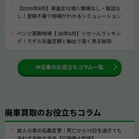
な車は早めに廃車手続きをしたほうが良いでしょう。
【2026年8月】車査定は個人情報なし・電話な
し！登録不要で相場がわかるシミュレーション
③自動車税の還付金の扱いについて確認し
ましょう！
ベンツ買取相場【’26年8月】リセールランキン
車を廃車にすると、自動車税の還付金を受け取ること
グ！モデル別査定額と輸出で高く売る秘訣
ができる場合があります。廃車買取業者の中には、還
付金をお客様に返還しない業者もあります。廃車査定
中古車のお役立ちコラム一覧
をする際には、自動車税の還付金の返還があるかどう
かを確認するようにしてください。三重県のソコカラ
では、自動車税の還付金をお客様に返還しております
のでご安心ください。
④人気の車種は廃車でも高価買取が可能！
廃車買取のお役立ちコラム
人気の車種は廃車の状態でも、高価買取が可能です。
特にスポーツカー・トラックのほか、海外で人気の国
故人の車の名義変更｜死亡から15日を過ぎても
産車は高く買取が可能です。「廃車＝買取できない」
迷わず手放す方法【行政書士監修】