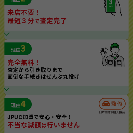
来店不要！
最短３分
査定完了
で
3
理由
完全無料！
査定から引き取りまで
面倒な手続きはぜんぶ丸投げ
4
理由
JPUC加盟で安心・安全！
不当な減額
行いません
は