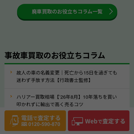
も高く売るためのコツです。洗車に関しては、特別に
大きな汚れがない限り必要はありません。査定に影響
廃車買取のお役立ちコラム一覧
するケースは少ないため、そのままお持ちいただいて
も大丈夫です。また、傷や破損がある場合、事前に修
理して査定する方法もあります。しかし、修理によっ
て上がる査定金額よりも、修理費用が高くなることも
事故車買取のお役立ちコラム
あるため、まずは三重県のソコカラへ車の状態につい
てお気軽にご相談ください。
⑥車の需要が高まるタイミングで売るのも
故人の車の名義変更｜死亡から15日を過ぎても
高価買取のポイント！
迷わず手放す方法【行政書士監修】
車を高く売るのなら、需要の高いタイミングを狙って
ハリアー買取相場【’26年8月】10年落ちを買い
買取依頼をするのもポイントです。車にも需要の高い
叩かれずに輸出で高く売るコツ
時期と低い時期があり、低い時期だと査定金額が抑え
めになる可能性もあります。逆に需要が高い時期であ
ヴェルファイア買取相場【’26年8月】10年落ち
れば、高い価格でも買取やすくなります。一般的に新
でも「輸出」で高く売るコツ