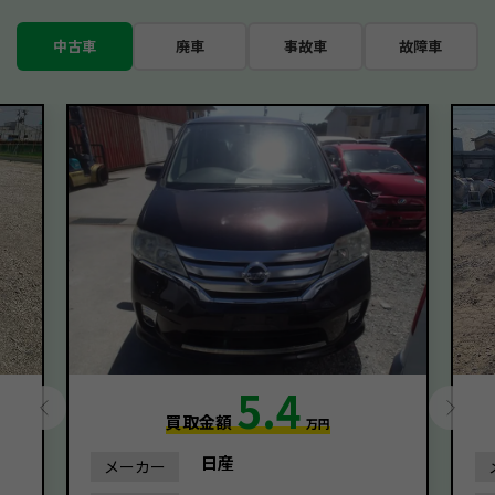
中古車
廃車
事故車
故障車
5.4
買取金額
万円
日産
メーカー