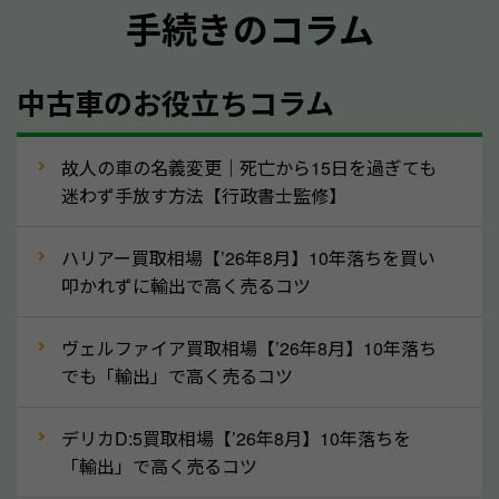
手続きのコラム
メーカー／車種
年式
中古車のお役立ちコラム
型式／グレード
走行距離（例：約〇万キロ）
車検の満了日
故人の車の名義変更｜死亡から15日を過ぎても
迷わず手放す方法【行政書士監修】
内装や外装の状態
上記の情報を正確にお伝えいただくことで、正確な査
ハリアー買取相場【’26年8月】10年落ちを買い
定を行い高価買取価格をつけやすくなります。
叩かれずに輸出で高く売るコツ
②自動車税の還付金は早く売るほど多く返
ヴェルファイア買取相場【’26年8月】10年落ち
ってきます！
でも「輸出」で高く売るコツ
自動車税の還付金は、先に年払いしていた自動車税が
月割りで返還されるものです。ですから、自動車税の
デリカD:5買取相場【’26年8月】10年落ちを
「輸出」で高く売るコツ
還付金は早めに売却するほど多く還付されます。不要