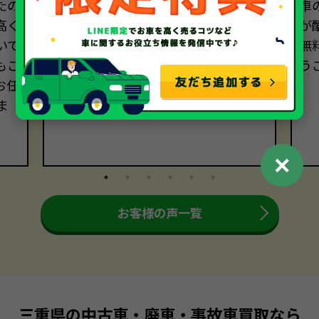
たの
ディーラーでの廃車手続きに1万円以
車
高く
上かかるといわれ、電話相談しまし
が
いで
た。無料で廃車できると思っていた
無
もご
ので、買い取っていただけて本当に助
う
お任
かりました！
ま
✕
お客様の声一覧
三重県の中古車・廃車・事故車買取なら