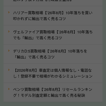
というイメージがありますが、三重県の「ソコカラ」
なら廃車の車も適正価格で買取できます。他社で買取
ハリアー買取相場【’26年8月】10年落ちを買い
拒否となった車も価格がつく可能性があるので、諦め
叩かれずに輸出で高く売るコツ
ずに三重県の「ソコカラ」にご相談ください。古い車
ヴェルファイア買取相場【’26年8月】10年落ち
でも高価買取が可能なケースは珍しくないため、まず
でも「輸出」で高く売るコツ
はWebで簡単にできる無料査定をお試しください。
実際の買取実績を、車のメーカーや状態ごとに「買取
デリカD:5買取相場【’26年8月】10年落ちを
実績」で確認できます。
「輸出」で高く売るコツ
⑤車内の簡単な清掃で買取価格アップも！
【2026年8月】車査定は個人情報なし・電話な
しばらく乗っていない車は、車内のシートや座席の下
し！登録不要で相場がわかるシミュレーション
が汚れていることも多いです。シミや汚れが付着して
いると、買取査定時に影響する可能性も考えられま
ベンツ買取相場【’26年8月】リセールランキン
す。車内の汚れは簡単な清掃だけで取り除けることも
グ！モデル別査定額と輸出で高く売る秘訣
多いため、査定前にチェックして、清掃をしておくの