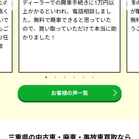
たの
ディーラーでの廃車手続きに1万円以
車
高く
上かかるといわれ、電話相談しまし
が
いで
た。無料で廃車できると思っていた
無
もご
ので、買い取っていただけて本当に助
う
お任
かりました！
ま
お客様の声一覧
三重県の中古車・廃車・事故車買取なら