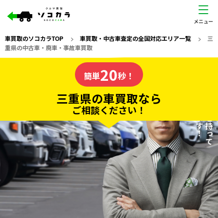
車買取のソコカラTOP
>
車買取・中古車査定の全国対応エリア一覧
>
三
重県の中古車・廃車・事故車買取
三重県
20
私たちが責任を持って
の車買取なら
簡単
秒！
査定いたします！
ソコカラの
三重県の車買取なら
ご相談ください！
20
入力完了！
秒で
無料で
カンタンWeb査定
電話か出張か、高い方の査定を提案。
高価買取!
だから
ご依頼いただいたお車を丁寧に査定いたします