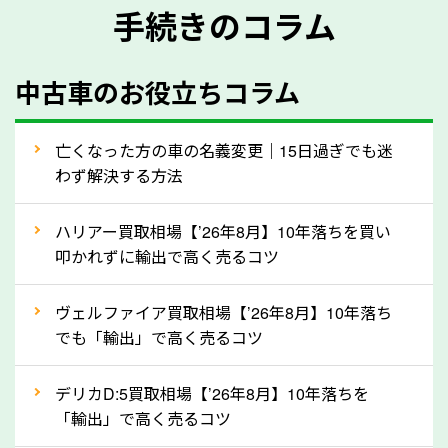
手続きのコラム
メーカー／車種
年式
中古車のお役立ちコラム
型式／グレード
走行距離（例：約〇万キロ）
車検の満了日
亡くなった方の車の名義変更｜15日過ぎでも迷
わず解決する方法
内装や外装の状態
上記の情報を正確にお伝えいただくことで、正確な査
ハリアー買取相場【’26年8月】10年落ちを買い
定を行い高価買取価格をつけやすくなります。
叩かれずに輸出で高く売るコツ
②自動車税の還付金は早く売るほど多く返
ヴェルファイア買取相場【’26年8月】10年落ち
ってきます！
でも「輸出」で高く売るコツ
自動車税の還付金は、先に年払いしていた自動車税が
月割りで返還されるものです。ですから、自動車税の
デリカD:5買取相場【’26年8月】10年落ちを
「輸出」で高く売るコツ
還付金は早めに売却するほど多く還付されます。不要