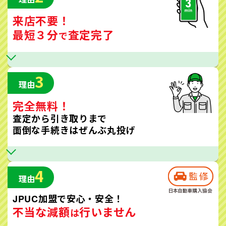
来店不要！
最短３分
査定完了
で
3
理由
完全無料！
査定から引き取りまで
面倒な手続きはぜんぶ丸投げ
4
理由
JPUC加盟で安心・安全！
不当な減額
行いません
は