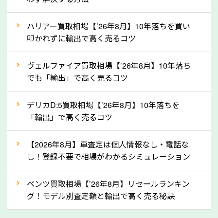
というイメージがありますが、三重県の「ソコカラ」
なら廃車の車も適正価格で買取できます。他社で買取
ハリアー買取相場【’26年8月】10年落ちを買い
拒否となった車も価格がつく可能性があるので、諦め
叩かれずに輸出で高く売るコツ
ずに三重県の「ソコカラ」にご相談ください。古い車
ヴェルファイア買取相場【’26年8月】10年落ち
でも高価買取が可能なケースは珍しくないため、まず
でも「輸出」で高く売るコツ
はWebで簡単にできる無料査定をお試しください。
実際の買取実績を、車のメーカーや状態ごとに「買取
デリカD:5買取相場【’26年8月】10年落ちを
実績」で確認できます。
「輸出」で高く売るコツ
⑤車内の簡単な清掃で買取価格アップも！
【2026年8月】車査定は個人情報なし・電話な
しばらく乗っていない車は、車内のシートや座席の下
し！登録不要で相場がわかるシミュレーション
が汚れていることも多いです。シミや汚れが付着して
いると、買取査定時に影響する可能性も考えられま
ベンツ買取相場【’26年8月】リセールランキン
す。車内の汚れは簡単な清掃だけで取り除けることも
グ！モデル別査定額と輸出で高く売る秘訣
多いため、査定前にチェックして、清掃をしておくの