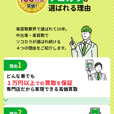
選ばれる理由
車買取業界で選ばれて28年。
中古車・車買取で
ソコカラが選ばれ続ける
４つの理由をご紹介します。
1
理由
どんな車でも
１万円以上
買取
保証
での
を
専門店だから実現できる高価買取
2
理由