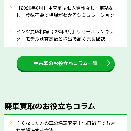
な車は早めに廃車手続きをしたほうが良いでしょう。
【2026年8月】車査定は個人情報なし・電話な
し！登録不要で相場がわかるシミュレーション
③自動車税の還付金の扱いについて確認し
ましょう！
ベンツ買取相場【’26年8月】リセールランキン
車を廃車にすると、自動車税の還付金を受け取ること
グ！モデル別査定額と輸出で高く売る秘訣
ができる場合があります。廃車買取業者の中には、還
付金をお客様に返還しない業者もあります。廃車査定
中古車のお役立ちコラム一覧
をする際には、自動車税の還付金の返還があるかどう
かを確認するようにしてください。三重県のソコカラ
では、自動車税の還付金をお客様に返還しております
のでご安心ください。
④人気の車種は廃車でも高価買取が可能！
廃車買取のお役立ちコラム
人気の車種は廃車の状態でも、高価買取が可能です。
特にスポーツカー・トラックのほか、海外で人気の国
亡くなった方の車の名義変更｜15日過ぎでも迷
産車は高く買取が可能です。「廃車＝買取できない」
わず解決する方法