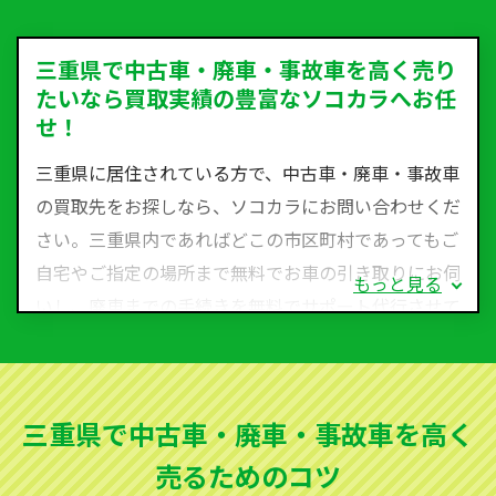
三重県で中古車・廃車・事故車を高く売り
たいなら買取実績の豊富なソコカラへお任
せ！
三重県に居住されている方で、中古車・廃車・事故車
の買取先をお探しなら、ソコカラにお問い合わせくだ
さい。三重県内であればどこの市区町村であってもご
自宅やご指定の場所まで無料でお車の引き取りにお伺
もっと見る
いし、廃車までの手続きを無料でサポート代行させて
いただきます。古くなった車・廃車・事故車・故障車
など動かない車、水害車、不動車、乗らなくなってし
まった車、車検が切れて動かすことができない車でも
三重県で中古車・廃車・事故車を高く
買取可能です。
売るためのコツ
ソコカラは世界１１０か国に独自の販売ネットワーク