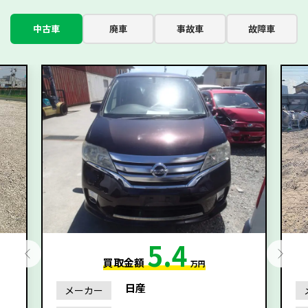
中古車
廃車
事故車
故障車
5.4
買取金額
万円
日産
メーカー