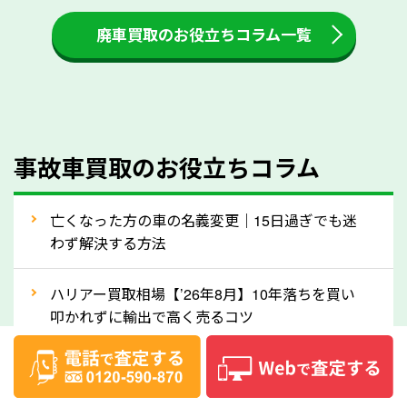
も高く売るためのコツです。洗車に関しては、特別に
大きな汚れがない限り必要はありません。査定に影響
廃車買取のお役立ちコラム一覧
するケースは少ないため、そのままお持ちいただいて
も大丈夫です。また、傷や破損がある場合、事前に修
理して査定する方法もあります。しかし、修理によっ
て上がる査定金額よりも、修理費用が高くなることも
事故車買取のお役立ちコラム
あるため、まずは三重県のソコカラへ車の状態につい
てお気軽にご相談ください。
⑥車の需要が高まるタイミングで売るのも
亡くなった方の車の名義変更｜15日過ぎでも迷
高価買取のポイント！
わず解決する方法
車を高く売るのなら、需要の高いタイミングを狙って
ハリアー買取相場【’26年8月】10年落ちを買い
買取依頼をするのもポイントです。車にも需要の高い
叩かれずに輸出で高く売るコツ
時期と低い時期があり、低い時期だと査定金額が抑え
めになる可能性もあります。逆に需要が高い時期であ
ヴェルファイア買取相場【’26年8月】10年落ち
れば、高い価格でも買取やすくなります。一般的に新
でも「輸出」で高く売るコツ