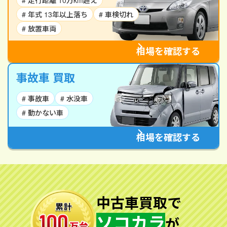
# 走行距離 10万km超え
# 年式 13年以上落ち
# 車検切れ
# 放置車両
相場を確認する
事故車 買取
# 事故車
# 水没車
# 動かない車
相場を確認する
中古車買取で
ソコカラ
が