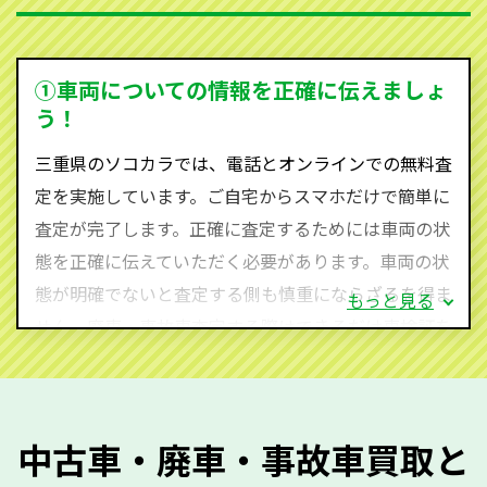
を持ち、国内に自社物流網、自社ヤードをもっている
ため、中間マージンがかかりません。だから高価買取
を実現し、お客様に利益を還元することができるので
①車両についての情報を正確に伝えましょ
す。
う！
三重県にお住まいであれば、まずはお気軽に（0120-
三重県のソコカラでは、電話とオンラインでの無料査
590-870）までお問い合わせ下さい。
定を実施しています。ご自宅からスマホだけで簡単に
査定・ご相談・見積もりはすべて無料で行います。安
査定が完了します。正確に査定するためには車両の状
心してお問い合わせください。
態を正確に伝えていただく必要があります。車両の状
態が明確でないと査定する側も慎重にならざるを得ま
もっと見る
せん。廃車・事故車査定する際はできるだけ車検証を
ご準備ください。車検証があることで車両状態や年式
を正確に把握し、査定することができるため、査定価
格が上がりやすくなります。廃車・事故車査定の際に
中古車・廃車・事故車買取と
質問させていただく内容は以下の通りとなります。