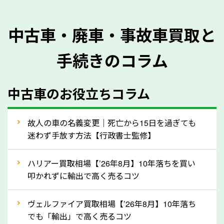
を正確に把握し、査定することができるため、査定価
格が上がりやすくなります。廃車・事故車査定の際に
中古車・廃車・事故車買取と
質問させていただく内容は以下の通りとなります。
手続きのコラム
メーカー／車種
年式
中古車のお役立ちコラム
型式／グレード
走行距離（例：約〇万キロ）
車検の満了日
故人の車の名義変更｜死亡から15日を過ぎても
迷わず手放す方法【行政書士監修】
内装や外装の状態
上記の情報を正確にお伝えいただくことで、正確な査
ハリアー買取相場【’26年8月】10年落ちを買い
定を行い高価買取価格をつけやすくなります。
叩かれずに輸出で高く売るコツ
②自動車税の還付金は早く売るほど多く返
ヴェルファイア買取相場【’26年8月】10年落ち
ってきます！
でも「輸出」で高く売るコツ