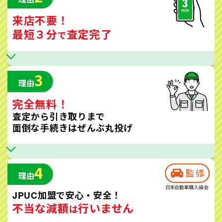
来店不要！
最短３分
査定完了
で
3
理由
完全無料！
査定から引き取りまで
面倒な手続きはぜんぶ丸投げ
4
理由
JPUC加盟で安心・安全！
不当な減額
行いません
は