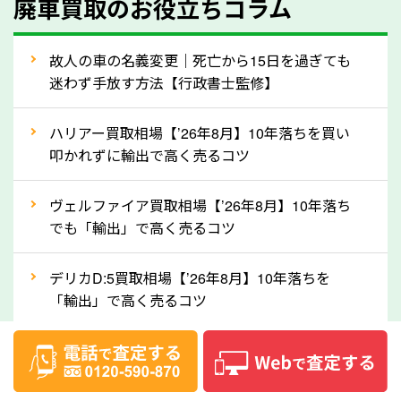
廃車買取のお役立ちコラム
人気の車種は廃車の状態でも、高価買取が可能です。
特にスポーツカー・トラックのほか、海外で人気の国
故人の車の名義変更｜死亡から15日を過ぎても
産車は高く買取が可能です。「廃車＝買取できない」
迷わず手放す方法【行政書士監修】
というイメージがありますが、長野県の「ソコカラ」
なら廃車の車も適正価格で買取できます。他社で買取
ハリアー買取相場【’26年8月】10年落ちを買い
拒否となった車も価格がつく可能性があるので、諦め
叩かれずに輸出で高く売るコツ
ずに長野県の「ソコカラ」にご相談ください。古い車
ヴェルファイア買取相場【’26年8月】10年落ち
でも高価買取が可能なケースは珍しくないため、まず
でも「輸出」で高く売るコツ
はWebで簡単にできる無料査定をお試しください。
実際の買取実績を、車のメーカーや状態ごとに「買取
デリカD:5買取相場【’26年8月】10年落ちを
実績」で確認できます。
「輸出」で高く売るコツ
⑤車内の簡単な清掃で買取価格アップも！
【2026年8月】車査定は個人情報なし・電話な
しばらく乗っていない車は、車内のシートや座席の下
し！登録不要で相場がわかるシミュレーション
が汚れていることも多いです。シミや汚れが付着して