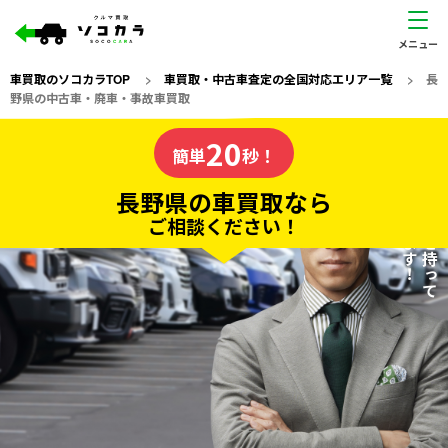
車買取のソコカラTOP
>
車買取・中古車査定の全国対応エリア一覧
>
長
野県の中古車・廃車・事故車買取
長野県
20
私たちが責任を持って
の車買取なら
簡単
秒！
査定いたします！
ソコカラの
長野県の車買取なら
ご相談ください！
20
入力完了！
秒で
無料で
カンタンWeb査定
電話か出張か、高い方の査定を提案。
高価買取!
だから
ご依頼いただいたお車を丁寧に査定いたします