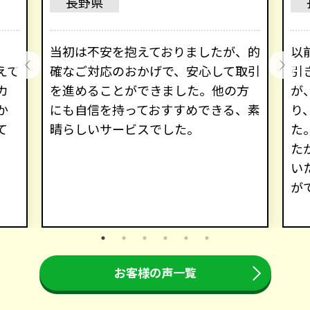
長野県
、
当初は不安を抱えておりましたが、的
以
えて
確なご対応のおかげで、安心して取引
引
カ
を進めることができました。他の方
が
か
にも自信を持っておすすめできる、素
り
て
晴らしいサービスでした。
た
た
い
が
お客様の声一覧