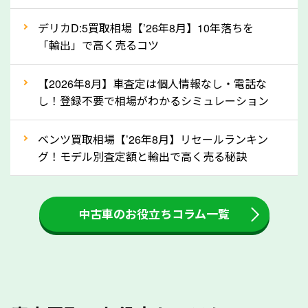
自動車税の還付金は、先に年払いしていた自動車税が
月割りで返還されるものです。ですから、自動車税の
デリカD:5買取相場【’26年8月】10年落ちを
「輸出」で高く売るコツ
還付金は早めに売却するほど多く還付されます。不要
な車は早めに廃車手続きをしたほうが良いでしょう。
【2026年8月】車査定は個人情報なし・電話な
し！登録不要で相場がわかるシミュレーション
③自動車税の還付金の扱いについて確認し
ましょう！
ベンツ買取相場【’26年8月】リセールランキン
車を廃車にすると、自動車税の還付金を受け取ること
グ！モデル別査定額と輸出で高く売る秘訣
ができる場合があります。廃車買取業者の中には、還
付金をお客様に返還しない業者もあります。廃車査定
中古車のお役立ちコラム一覧
をする際には、自動車税の還付金の返還があるかどう
かを確認するようにしてください。長野県のソコカラ
では、自動車税の還付金をお客様に返還しております
のでご安心ください。
④人気の車種は廃車でも高価買取が可能！