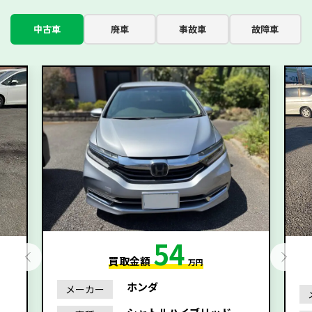
中古車
廃車
事故車
故障車
54
買取金額
万円
ホンダ
メーカー