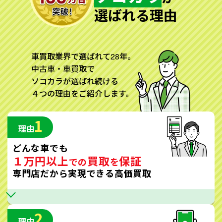
選ばれる理由
車買取業界で選ばれて28年。
中古車・車買取で
ソコカラが選ばれ続ける
４つの理由をご紹介します。
1
理由
どんな車でも
１万円以上
買取
保証
での
を
専門店だから実現できる高価買取
2
理由