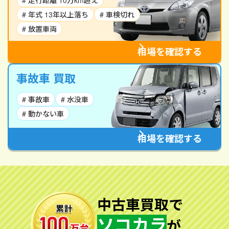
# 走行距離 10万km超え
# 年式 13年以上落ち
# 車検切れ
# 放置車両
相場を確認する
事故車 買取
# 事故車
# 水没車
# 動かない車
相場を確認する
中古車買取で
ソコカラ
が