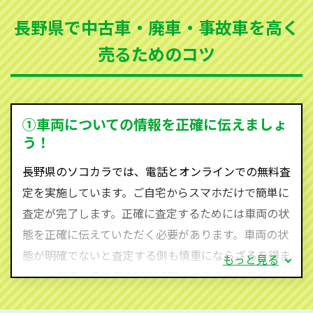
まった車、車検が切れて動かすことができない車でも
長野県で中古車・廃車・事故車を高く
買取可能です。
売るためのコツ
ソコカラは世界１１０か国に独自の販売ネットワーク
を持ち、国内に自社物流網、自社ヤードをもっている
ため、中間マージンがかかりません。だから高価買取
を実現し、お客様に利益を還元することができるので
①車両についての情報を正確に伝えましょ
す。
う！
長野県にお住まいであれば、まずはお気軽に（0120-
長野県のソコカラでは、電話とオンラインでの無料査
590-870）までお問い合わせ下さい。
定を実施しています。ご自宅からスマホだけで簡単に
査定・ご相談・見積もりはすべて無料で行います。安
査定が完了します。正確に査定するためには車両の状
心してお問い合わせください。
態を正確に伝えていただく必要があります。車両の状
態が明確でないと査定する側も慎重にならざるを得ま
もっと見る
せん。廃車・事故車査定する際はできるだけ車検証を
ご準備ください。車検証があることで車両状態や年式