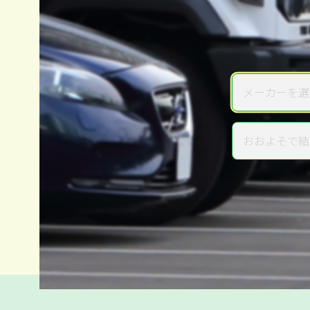
メーカーを選
メーカー
おおよそで結
年式
電話か出張か、高い方の査定を
高価買取
だから