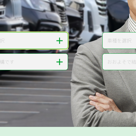
無料で
カンタンWeb査定
ご依頼いただいたお車を丁寧に査定いたします
＋
択
車種を選択
車種
＋
構です
おおよそで
走行距離
提案。
!
無料で査定する