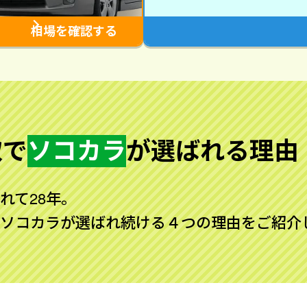
相場を確認する
取で
ソコカラ
が
選ばれる理由
れて28年。
ソコカラが選ばれ続ける４つの理由をご紹介