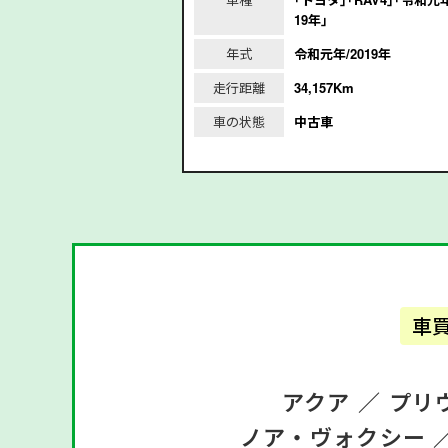
令和3年/2021年｣
19年｣
2021年
年式
令和元年/2019年
m
走行距離
34,157Km
車の状態
中古車
車
アクア ／
プリ
ノア・ヴォクシー 