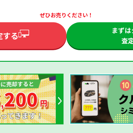
ぜひお売りください！
まずは
定する
査