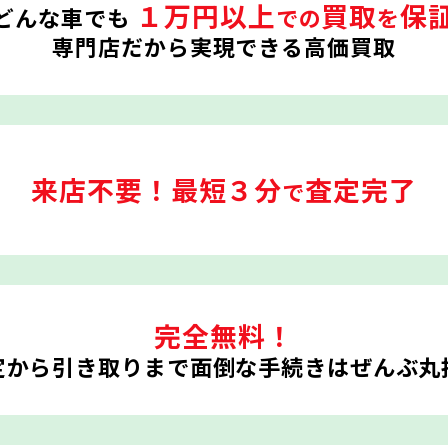
１万円以上
買取
保
どんな車でも
での
を
専門店だから実現できる高価買取
来店不要！
最短３分
査定完了
で
完全無料！
定から引き取りまで
面倒な手続きはぜんぶ丸