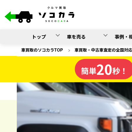
トップ
車を売る
事例・
車買取のソコカラTOP
>
車買取・中古車査定の全国対
20
長野県
簡単
秒！
の車買取
ソコカラの