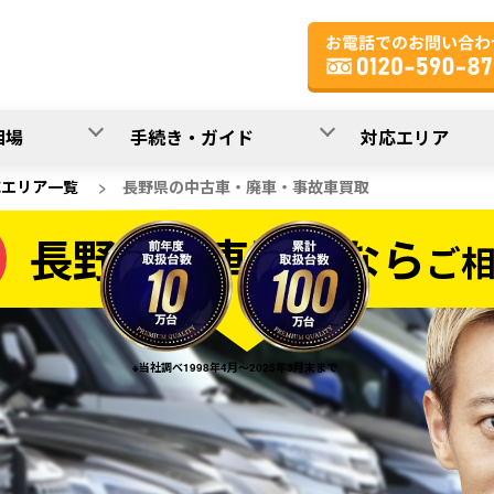
相場
手続き・ガイド
対応エリア
応エリア一覧
>
長野県の中古車・廃車・事故車買取
長野県の車買取なら
ご
なら
※当社調べ1998年4月～2025年3月末まで
20
入力完了！
秒で