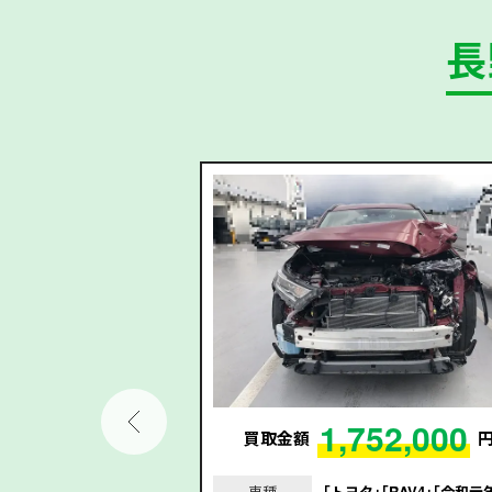
長
9,000
1,752,000
円
買取金額
｢MAZDA3ファスト
車種
｢トヨタ｣｢RAV4｣｢令和元年