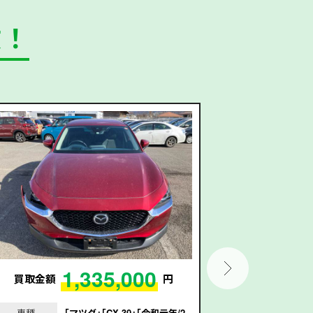
数！
1,335,000
買取金額
円
買取金額
車種
｢マツダ｣｢CX-30｣｢令和元年/2
車種