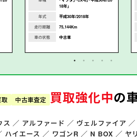
18年｣
年式
平成30年/2018年
走行距離
75,144Km
車の状態
中古車
買取強化中
の
買取
中古車査定
ウス ／
アルファード
／
ヴェルファイア ／
／
ハイエース ／
ワゴンR
／
N BOX ／
ヤ