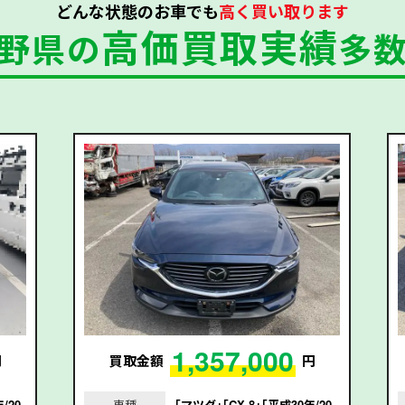
どんな状態のお車でも
高く買い取ります
高価買取実績
野県の
多
1,357,000
円
買取金額
円
/20
車種
｢マツダ｣｢CX-8｣｢平成30年/20