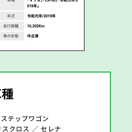
019年｣
年式
令和元年/2019年
年式
平
走行距離
10,202Km
走行距離
1
車の状態
中古車
車の状態
車種
ステップワゴン
リスクロス ／
セレナ