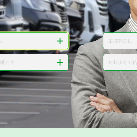
無料で
カンタンWeb査定
ご依頼いただいたお車を丁寧に査定いたします
＋
択
車種を選択
車種
＋
構です
おおよそで
走行距離
提案。
!
無料で査定する