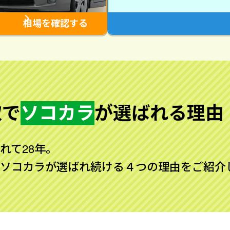
相場を確認する
取で
ソコカラ
が
選ばれる理由
れて28年。
ソコカラが選ばれ続ける４つの理由をご紹介