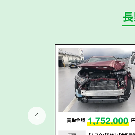
長
9,000
1,752,000
円
買取金額
｢MAZDA3ファスト
車種
｢トヨタ｣｢RAV4｣｢令和元年