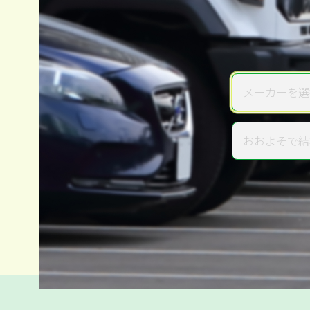
メーカーを選
メーカー
おおよそで結
年式
電話か出張か、高い方の査定を
高価買取
だから