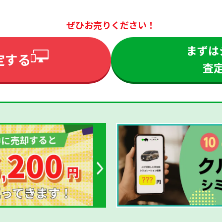
ぜひお売りください！
まずは
定する
査