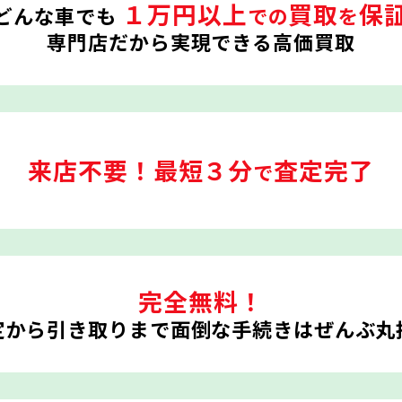
１万円以上
買取
保
どんな車でも
での
を
専門店だから実現できる高価買取
来店不要！
最短３分
査定完了
で
完全無料！
定から引き取りまで
面倒な手続きはぜんぶ丸