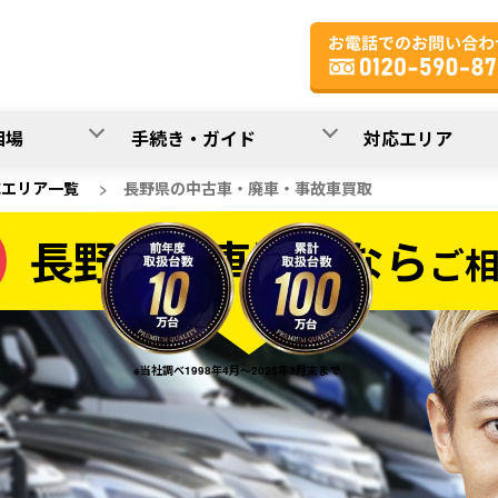
相場
手続き・ガイド
対応エリア
応エリア一覧
>
長野県の中古車・廃車・事故車買取
長野県の車買取なら
ご
なら
※当社調べ1998年4月～2025年3月末まで
20
入力完了！
秒で