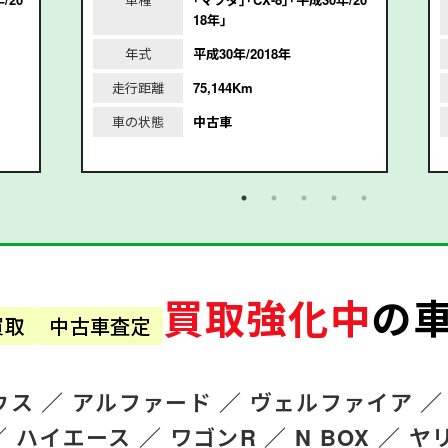
18年｣
年式
平成30年/2018年
走行距離
75,144Km
車の状態
中古車
買取強化中
の
買取
中古車査定
ウス ／
アルファード
／
ヴェルファイア ／
／
ハイエース ／
ワゴンR
／
N BOX ／
ヤ