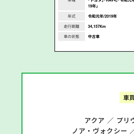
令和3年/2021年｣
19年｣
2021年
年式
令和元年/2019年
m
走行距離
34,157Km
車の状態
中古車
車
アクア ／
プリ
ノア・ヴォクシー 