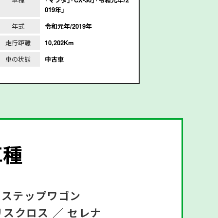
019年｣
年式
令和元年/2019年
年式
平
走行距離
10,202Km
走行距離
1
車の状態
中古車
車の状態
車種
ステップワゴン
リスクロス ／
セレナ