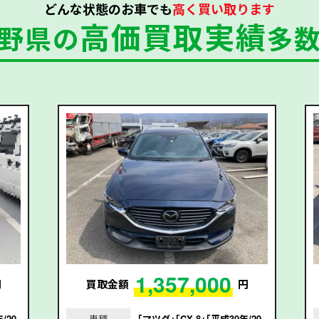
どんな状態のお車でも
高く買い取ります
高価買取実績
野県の
多
1,357,000
円
買取金額
円
/20
車種
｢マツダ｣｢CX-8｣｢平成30年/20