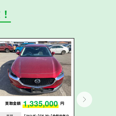
数！
1,335,000
買取金額
円
買取金額
車種
｢マツダ｣｢CX-30｣｢令和元年/2
車種