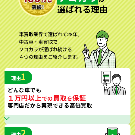
選ばれる理由
車買取業界で選ばれて28年。
中古車・車買取で
ソコカラが選ばれ続ける
４つの理由をご紹介します。
1
理由
どんな車でも
１万円以上
買取
保証
での
を
専門店だから実現できる高価買取
2
理由