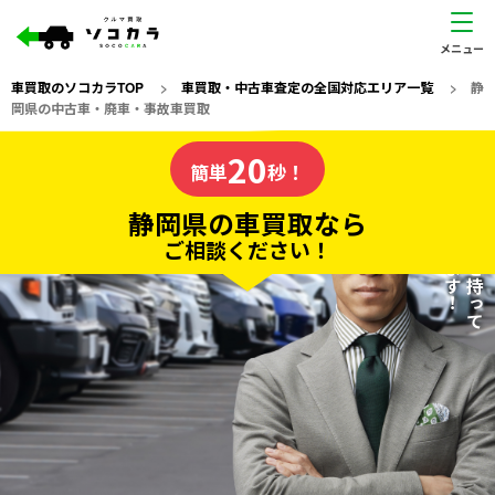
車買取のソコカラTOP
>
車買取・中古車査定の全国対応エリア一覧
>
静
岡県の中古車・廃車・事故車買取
静岡県
20
私たちが責任を持って
の車買取なら
簡単
秒！
査定いたします！
ソコカラの
静岡県の車買取なら
ご相談ください！
20
入力完了！
秒で
無料で
カンタンWeb査定
電話か出張か、高い方の査定を提案。
高価買取!
だから
ご依頼いただいたお車を丁寧に査定いたします