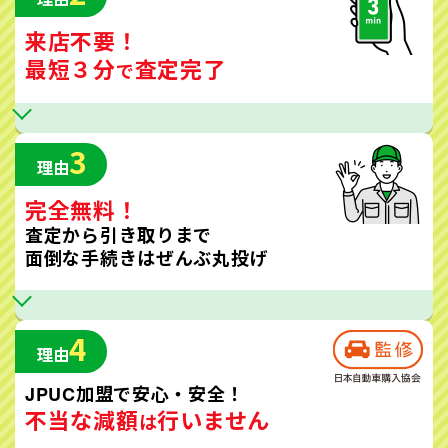
来店不要！
最短３分
査定完了
で
3
理由
完全無料！
査定から引き取りまで
面倒な手続きはぜんぶ丸投げ
4
理由
JPUC加盟で安心・安全！
不当な減額
行いません
は