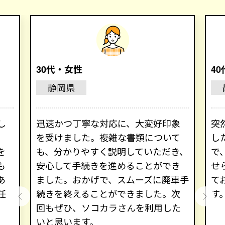
30代・女性
4
静岡県
し
迅速かつ丁寧な対応に、大変好印象
突
を受けました。複雑な書類について
し
を
も、分かりやすく説明していただき、
で
も
安心して手続きを進めることができ
せ
あ
ました。おかげで、スムーズに廃車手
て
任
続きを終えることができました。次
す
回もぜひ、ソコカラさんを利用した
いと思います。