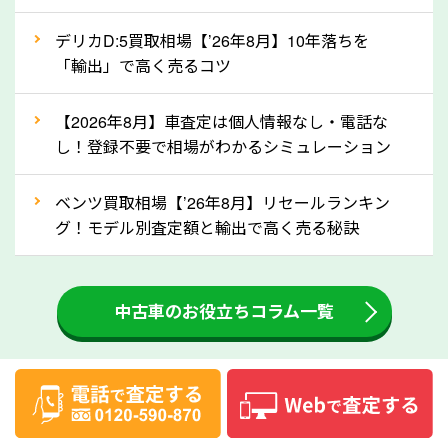
月割りで返還されるものです。ですから、自動車税の
デリカD:5買取相場【’26年8月】10年落ちを
還付金は早めに売却するほど多く還付されます。不要
「輸出」で高く売るコツ
な車は早めに廃車手続きをしたほうが良いでしょう。
【2026年8月】車査定は個人情報なし・電話な
③自動車税の還付金の扱いについて確認し
し！登録不要で相場がわかるシミュレーション
ましょう！
車を廃車にすると、自動車税の還付金を受け取ること
ベンツ買取相場【’26年8月】リセールランキン
ができる場合があります。廃車買取業者の中には、還
グ！モデル別査定額と輸出で高く売る秘訣
付金をお客様に返還しない業者もあります。廃車査定
をする際には、自動車税の還付金の返還があるかどう
中古車のお役立ちコラム一覧
かを確認するようにしてください。静岡県のソコカラ
では、自動車税の還付金をお客様に返還しております
のでご安心ください。
④人気の車種は廃車でも高価買取が可能！
人気の車種は廃車の状態でも、高価買取が可能です。