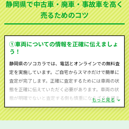
静岡県で中古車・廃車・事故車を高く
買取可能です。
売るためのコツ
ソコカラは世界１１０か国に独自の販売ネットワーク
を持ち、国内に自社物流網、自社ヤードをもっている
ため、中間マージンがかかりません。だから高価買取
を実現し、お客様に利益を還元することができるので
①車両についての情報を正確に伝えましょ
す。
う！
静岡県にお住まいであれば、まずはお気軽に（0120-
静岡県のソコカラでは、電話とオンラインでの無料査
590-870）までお問い合わせ下さい。
定を実施しています。ご自宅からスマホだけで簡単に
査定・ご相談・見積もりはすべて無料で行います。安
査定が完了します。正確に査定するためには車両の状
心してお問い合わせください。
態を正確に伝えていただく必要があります。車両の状
態が明確でないと査定する側も慎重にならざるを得ま
もっと見る
せん。廃車・事故車査定する際はできるだけ車検証を
ご準備ください。車検証があることで車両状態や年式
を正確に把握し、査定することができるため、査定価