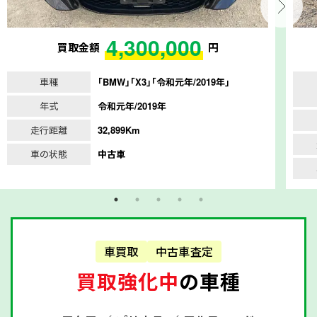
4,300,000
買取金額
円
車種
｢BMW｣｢X3｣｢令和元年/2019年｣
年式
令和元年/2019年
走行距離
32,899Km
車の状態
中古車
車買取
中古車査定
買取強化中
の車種