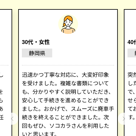
30代・女性
4
静岡県
し
迅速かつ丁寧な対応に、大変好印象
突
を受けました。複雑な書類について
し
を
も、分かりやすく説明していただき、
で
も
安心して手続きを進めることができ
せ
あ
ました。おかげで、スムーズに廃車手
て
任
続きを終えることができました。次
す
回もぜひ、ソコカラさんを利用した
いと思います。