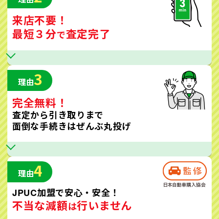
来店不要！
最短３分
査定完了
で
3
理由
完全無料！
査定から引き取りまで
面倒な手続きはぜんぶ丸投げ
4
理由
JPUC加盟で安心・安全！
不当な減額
行いません
は