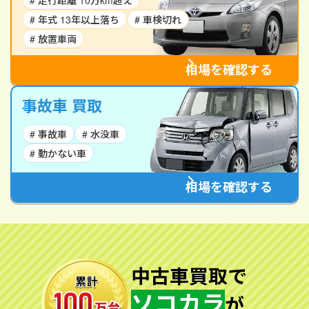
# 走行距離 10万km超え
# 年式 13年以上落ち
# 車検切れ
# 放置車両
相場を確認する
事故車 買取
# 事故車
# 水没車
# 動かない車
相場を確認する
中古車買取で
ソコカラ
が