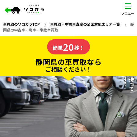
車買取のソコカラTOP
>
車買取・中古車査定の全国対応エリア一覧
>
静
岡県の中古車・廃車・事故車買取
静岡県
20
私たちが責任を持って
の車買取なら
簡単
秒！
査定いたします！
ソコカラの
静岡県の車買取なら
ご相談ください！
20
入力完了！
秒で
無料で
カンタンWeb査定
電話か出張か、高い方の査定を提案。
高価買取!
だから
ご依頼いただいたお車を丁寧に査定いたします