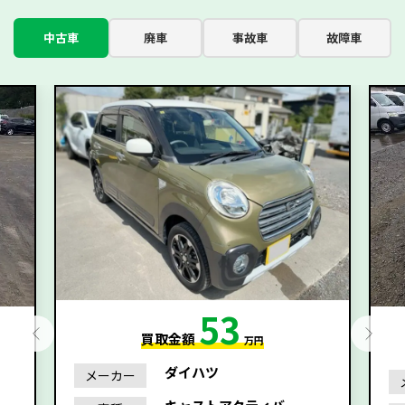
中古車
廃車
事故車
故障車
53
買取金額
万円
ダイハツ
メーカー