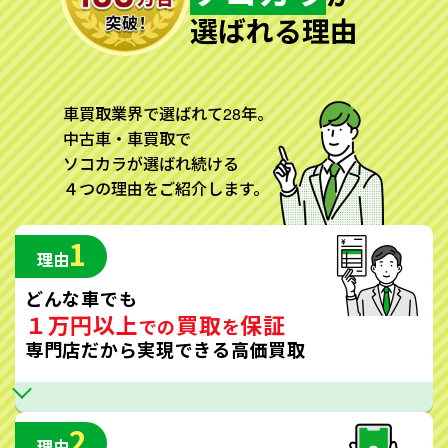
選ばれる理由
車買取業界で選ばれて28年。
中古車・車買取で
ソコカラが選ばれ続ける
４つの理由をご紹介します。
1
理由
どんな車でも
１万円以上
買取
保証
での
を
専門店だから実現できる高価買取
2
理由