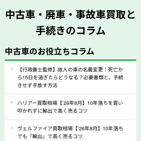
格が上がりやすくなります。廃車・事故車査定の際に
中古車・廃車・事故車買取と
質問させていただく内容は以下の通りとなります。
手続きのコラム
メーカー／車種
年式
中古車のお役立ちコラム
型式／グレード
走行距離（例：約〇万キロ）
車検の満了日
【行政書士監修】故人の車の名義変更｜死亡か
ら15日を過ぎたらどうなる？必要書類と、手続
内装や外装の状態
きせず手放す方法
上記の情報を正確にお伝えいただくことで、正確な査
定を行い高価買取価格をつけやすくなります。
ハリアー買取相場【’26年8月】10年落ちを買い
叩かれずに輸出で高く売るコツ
②自動車税の還付金は早く売るほど多く返
ってきます！
ヴェルファイア買取相場【’26年8月】10年落ち
でも「輸出」で高く売るコツ
自動車税の還付金は、先に年払いしていた自動車税が