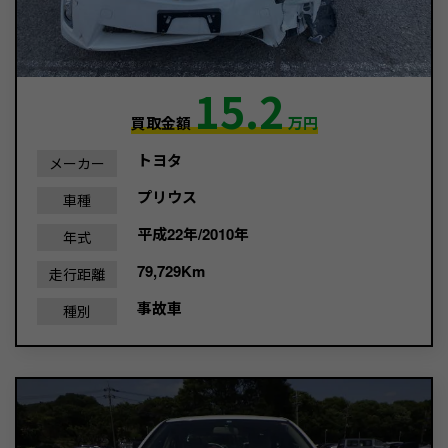
15.2
買取金額
万円
トヨタ
メーカー
プリウス
車種
平成22年/2010年
年式
79,729Km
走行距離
事故車
種別