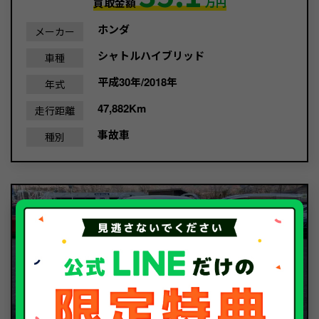
買取金額
万円
ホンダ
メーカー
シャトルハイブリッド
車種
平成30年/2018年
年式
47,882Km
走行距離
事故車
種別