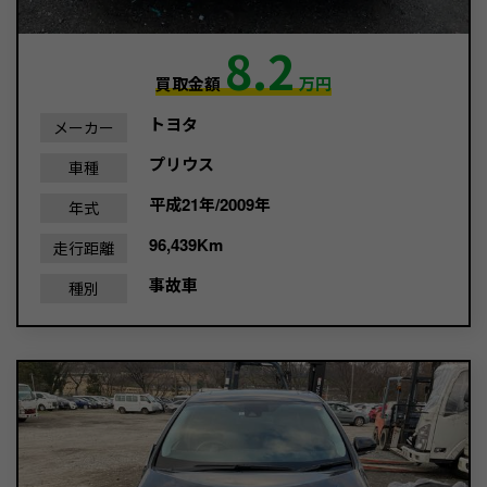
8.2
買取金額
万円
トヨタ
メーカー
プリウス
車種
平成21年/2009年
年式
96,439Km
走行距離
事故車
種別