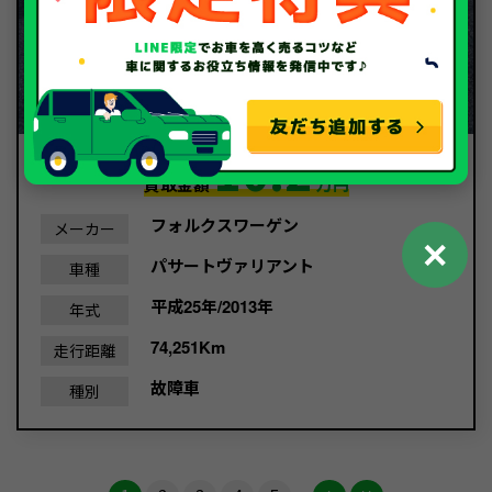
10.2
買取金額
万円
フォルクスワーゲン
メーカー
✕
パサートヴァリアント
車種
平成25年/2013年
年式
74,251Km
走行距離
故障車
種別