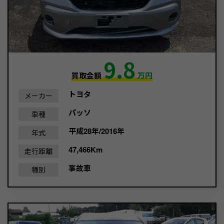
9.8
買取金額
万円
トヨタ
メーカー
パッソ
車種
平成28年/2016年
年式
47,466Km
走行距離
事故車
種別