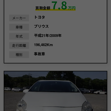
7.8
買取金額
万円
トヨタ
メーカー
プリウス
車種
平成21年/2009年
年式
196,462Km
走行距離
事故車
種別