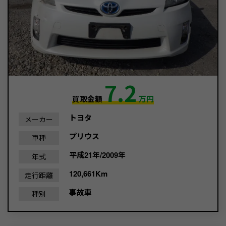
7.2
買取金額
万円
トヨタ
メーカー
プリウス
車種
平成21年/2009年
年式
120,661Km
走行距離
事故車
種別