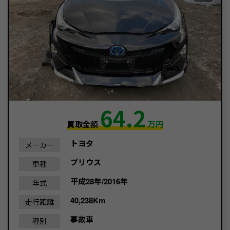
64.2
買取金額
万円
トヨタ
メーカー
プリウス
車種
平成28年/2016年
年式
40,238Km
走行距離
事故車
種別